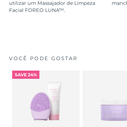
utilizar um Massajador de Limpeza
manch
Facial FOREO LUNA™.
VOCÊ PODE GOSTAR
SAVE 24%