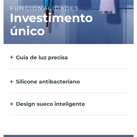
FUNCIONALIDADES
Investimento
único
Guia de luz precisa
Foca e trata todas as manchas individuais
com luz ultra concentrada.
Silicone antibacteriano
100% à prova de água e não poroso para
prevenir a acumulação de bactérias.
Design sueco inteligente
Recarregável por USB, oferecendo até 210
utilizações por carregamento.