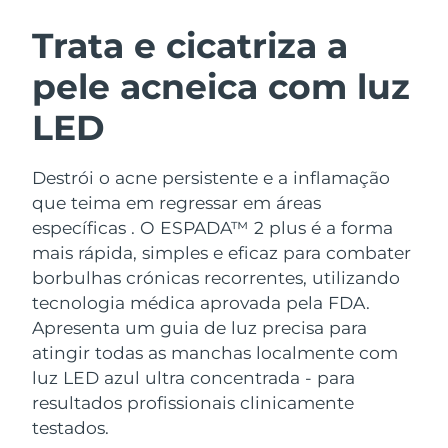
ROTINA DE BELEZA SUECA
Áustria
Entrega prevista
8/10/26
Trata e cicatriza a
pele acneica com luz
Barein
Entrega prevista
8/11/26
LED
Limpeza facial
Lifting facial
Bélgica
Entrega prevista
8/10/26
LUNA™ 4 kit
BEAR™ 2 kit
Bermudas
Entrega prevista
8/16/26
Destrói o acne persistente e a inflamação
Anti-aging massage
Microcurrent toning
que teima em regressar em áreas
Bósnia e
específicas . O ESPADA™ 2 plus é a forma
Entrega prevista
8/13/26
Hidratação
Cuidado oral
Herzegovina
mais rápida, simples e eficaz para combater
LUNA™ 4 Plus
BEAR™ 2 go
UFO™ 3 kit
issa™ 4
borbulhas crónicas recorrentes, utilizando
Massage, LED heating
Microcurrent toning on-the-go
Brunei
Entrega prevista
8/15/26
TRATAMENTO ANTIENVELHECIMENTO
tecnologia médica aprovada pela FDA.
Deep facial hydration
Hybrid silicone sonic toothbrush
FAQ™
Apresenta um guia de luz precisa para
Bulgária
Entrega prevista
8/10/26
atingir todas as manchas localmente com
LUNA™ 4 Men
BEAR™ 2 eyes & lips
UFO™ 3 LED
NEW
issa™ 4 plus
luz LED azul ultra concentrada - para
Canadá
For men, anti-aging massage
Microcurrent line smoothing device
Entrega prevista
8/14/26
Near-infrared and red light therapy
resultados profissionais clinicamente
Smart hybrid silicone sonic toothbrush
device
testados.
Chile
Entrega prevista
8/14/26
Antienvelhecimento
Tratamentos LED