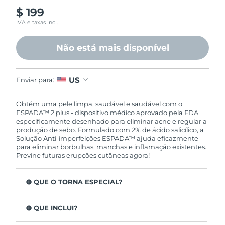
Omã
Entrega prevista
8/13/26
$ 199
IVA e taxas incl.
Filipinas
Entrega prevista
8/13/26
Não está mais disponível
Polônia
Entrega prevista
8/11/26
Portugal
Entrega prevista
8/10/26
US
Enviar para:
Porto Rico
Entrega prevista
8/12/26
Obtém uma pele limpa, saudável e saudável com o
ESPADA™ 2 plus - dispositivo médico aprovado pela FDA
especificamente desenhado para eliminar acne e regular a
Catar
Entrega prevista
8/11/26
produção de sebo. Formulado com 2% de ácido salicílico, a
Solução Anti-imperfeições ESPADA™ ajuda eficazmente
para eliminar borbulhas, manchas e inflamação existentes.
Reunião
Entrega prevista
8/15/26
Previne futuras erupções cutâneas agora!
Romênia
Entrega prevista
8/10/26
O QUE O TORNA ESPECIAL?
Rússia
Entrega prevista
8/18/26
3 em cada 4 consumidores relatam resultados visíveis
desde a 1.ª utilização.
O QUE INCLUI?
Arábia Saudita
Entrega prevista
8/11/26
100% dos consumidores indicam pele mais limpa após