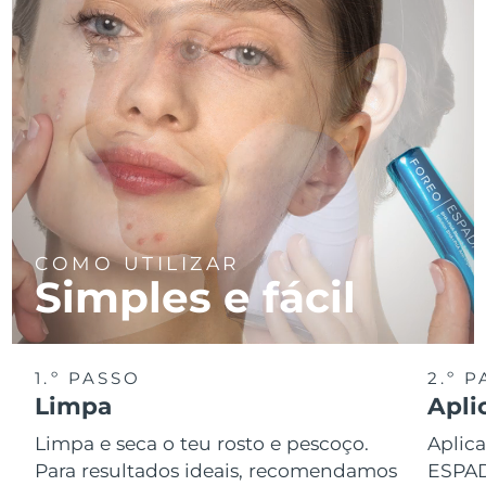
COMO UTILIZAR
Simples e fácil
1.º PASSO
2.º 
Limpa
Apli
Limpa e seca o teu rosto e pescoço.
Aplica
Para resultados ideais, recomendamos
ESPA