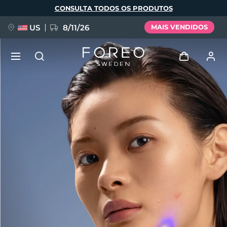
Pular
CONSULTA TODOS OS PRODUTOS
para
o
conteúdo
principal
US
8/11/26
MAIS VENDIDOS
NOVIDADE
Entrar
Idioma
BREAKING NEWS
Perfil de usuário
English
Deutsch
Español
Meus aparelhos
FAQ™ Pure Beauty-Tech Elixir
Français
Italiano
Português
Meus pedidos
Polski
Svenska
Русский
Türkçe
简体中文
繁體中文
Meus endereços
issa™ Teeth Whitening Set
As minhas subscrições