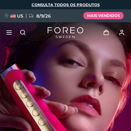
Pular
CONSULTA TODOS OS PRODUTOS
para
o
conteúdo
principal
US
8/9/26
MAIS VENDIDOS
NOVIDADE
Entrar
Idioma
BREAKING NEWS
Perfil de usuário
English
Deutsch
Español
Meus aparelhos
FAQ™ Pure Beauty-Tech Elixir
Français
Italiano
Português
Meus pedidos
Polski
Svenska
Русский
Türkçe
简体中文
繁體中文
Meus endereços
issa™ Teeth Whitening Set
As minhas subscrições