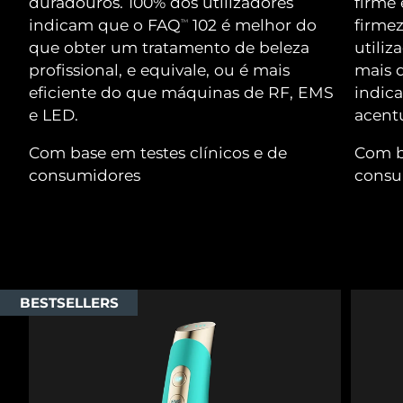
duradouros. 100% dos utilizadores
firme 
Serum
issa™ Teeth Whitening Gel
Advanced pore care essentials
indicam que o FAQ
102 é melhor do
firme
TM
For healthy hair
18% PAP
Israel
Entrega prevista
8/12/26
que obter um tratamento de beleza
utiliz
Cosméticos
Homens
profissional, e equivale, ou é mais
mais d
Itália
Entrega prevista
8/8/26
eficiente do que máquinas de RF, EMS
indica
e LED.
acent
Japão
Entrega prevista
8/11/26
Com base em testes clínicos e de
Com ba
Comprar todos
Jersey
Entrega prevista
8/13/26
consumidores
consu
Cazaquistão
Entrega prevista
8/10/26
FOREO APP
Kuwait
Entrega prevista
8/8/26
SOBRE
Letônia
Entrega prevista
8/8/26
BESTSELLERS
Líbano
Entrega prevista
8/9/26
Lituânia
Entrega prevista
8/8/26