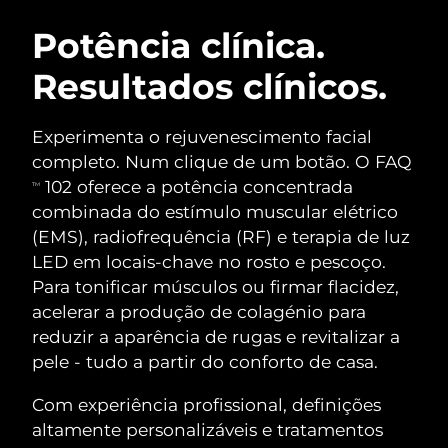
ROTINA DE BELEZA SUECA
Áustria
Entrega prevista
8/8/26
Potência clínica.
Resultados clínicos.
Barein
Entrega prevista
8/9/26
Limpeza facial
Lifting facial
Bélgica
Entrega prevista
8/8/26
Experimenta o rejuvenescimento facial
LUNA™ 4 kit
BEAR™ 2 kit
completo. Num clique de um botão. O FAQ
Bermudas
Entrega prevista
8/14/26
Anti-aging massage
Microcurrent toning
102 oferece a potência concentrada
TM
combinada do estímulo muscular elétrico
Bósnia e
Entrega prevista
8/11/26
(EMS), radiofrequência (RF) e terapia de luz
Hidratação
Cuidado oral
Herzegovina
LUNA™ 4 Plus
BEAR™ 2 go
LED em locais-chave no rosto e pescoço.
UFO™ 3 kit
issa™ 4
Massage, LED heating
Microcurrent toning on-the-go
Para tonificar músculos ou firmar flacidez,
Brunei
Entrega prevista
8/13/26
TRATAMENTO ANTIENVELHECIMENTO
Deep facial hydration
Hybrid silicone sonic toothbrush
acelerar a produção de colagénio para
FAQ™
Bulgária
reduzir a aparência de rugas e revitalizar a
Entrega prevista
8/8/26
LUNA™ 4 Men
BEAR™ 2 eyes & lips
pele - tudo a partir do conforto de casa.
UFO™ 3 LED
NEW
issa™ 4 plus
Canadá
For men, anti-aging massage
Microcurrent line smoothing device
Entrega prevista
8/12/26
Near-infrared and red light therapy
Com experiência profissional, definições
Smart hybrid silicone sonic toothbrush
device
Chile
altamente personalizáveis e tratamentos
Entrega prevista
8/12/26
Antienvelhecimento
Tratamentos LED