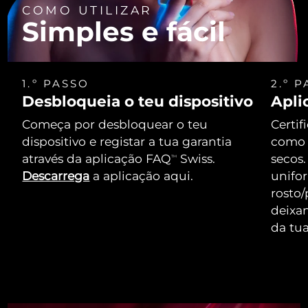
COMO UTILIZAR
Simples e fácil
1.º PASSO
2.º 
Desbloqueia o teu dispositivo
Apli
Começa por desbloquear o teu
Certif
dispositivo e registar a tua garantia
como 
através da aplicação FAQ
Swiss.
secos.
TM
Descarrega
a aplicação aqui.
unifo
rosto/
deixa
da tua