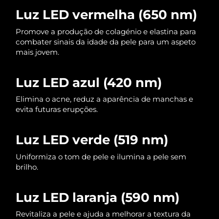
Omã
Entrega prevista
12/08/2026
Luz LED vermelha (650 nm)
Filipinas
Entrega prevista
12/08/2026
Promove a produção de colagénio e elastina para
combater sinais da idade da pele para um aspeto
mais jovem.
Polônia
Entrega prevista
10/08/2026
Portugal
Entrega prevista
09/08/2026
Luz LED azul (420 nm)
Porto Rico
Elimina o acne, reduz a aparência de manchas e
Entrega prevista
11/08/2026
evita futuras erupções.
Catar
Entrega prevista
10/08/2026
Luz LED verde (519 nm)
Reunião
Entrega prevista
14/08/2026
Uniformiza o tom de pele e ilumina a pele sem
brilho.
Romênia
Entrega prevista
09/08/2026
Rússia
Entrega prevista
17/08/2026
Luz LED laranja (590 nm)
Arábia Saudita
Revitaliza a pele e ajuda a melhorar a textura da
Entrega prevista
10/08/2026