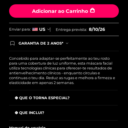
Adicionar ao Carrinho
8/10/26
US
Enviar para:
Entrega prevista:
GARANTIA DE 2 ANOS*
Ao efetuar seu pedido hoje, você tem direito a
cobertura completa da Garantia FOREO. Isso
significa que se você tiver qualquer problema até
Concebido para adaptar-se perfeitamente ao teu rosto
2 anos após a compra, a FOREO substituirá seu
para uma cobertura de luz uniforme, esta máscara facial
produto gratuitamente.*exceto pelo Luna FOFO
utiliza tecnologias clínicas para oferecer-te resultados de
e Luna Play plus cuja garantia é de 90 dias.
antienvelhecimento clínicos - enquanto circulas e
continuas o teu dia. Reduz as rugas e melhora a firmeza e
elasticidade em apenas 2 semanas.
O QUE O TORNA ESPECIAL?
8 comprimentos de onda LED para combater os sinais
avançados de envelhecimento, a hiperpigmentação e a
O QUE INCLUI?
pele baça.
Máscara LED facial de silicone FAQ™ 202
600 pontos de luz de localização otimizada garantem
Manual do usuário