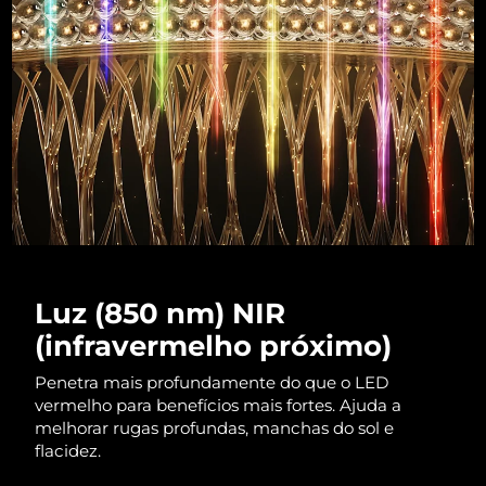
Luxemburgo
Entrega prevista
09/08/2026
Macau, RAE da
Entrega prevista
11/08/2026
China
Malásia
Entrega prevista
12/08/2026
Malta
Entrega prevista
09/08/2026
México
Entrega prevista
13/08/2026
Mônaco
Entrega prevista
10/08/2026
Luz (850 nm) NIR
(infravermelho próximo)
Países Baixos
Entrega prevista
09/08/2026
Penetra mais profundamente do que o LED
Nova Zelândia
Entrega prevista
09/08/2026
vermelho para benefícios mais fortes. Ajuda a
melhorar rugas profundas, manchas do sol e
Noruega
flacidez.
Entrega prevista
09/08/2026