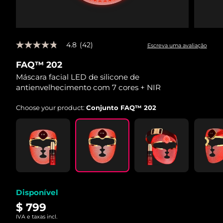
4.8
(42)
Escreva uma avaliação
4.8
de
FAQ™ 202
5
estrelas,
Máscara facial LED de silicone de
valor
antienvelhecimento com 7 cores + NIR
médio
de
avaliação.
Choose your product:
Conjunto FAQ™ 202
Read
42
Reviews.
Link
abre
na
mesma
página.
Disponível
$ 799
IVA e taxas incl.