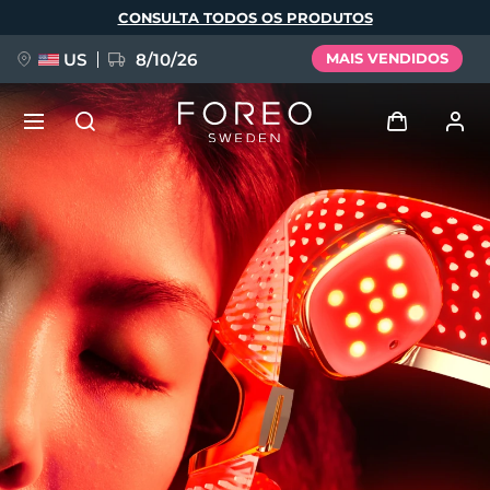
Pular
CONSULTA TODOS OS PRODUTOS
para
o
conteúdo
principal
US
8/10/26
MAIS VENDIDOS
NOVIDADE
Entrar
Idioma
BREAKING NEWS
Perfil de usuário
English
Deutsch
Español
Meus aparelhos
FAQ™ Pure Beauty-Tech Elixir
Français
Italiano
Português
Meus pedidos
Polski
Svenska
Русский
Türkçe
简体中文
繁體中文
Meus endereços
issa™ Teeth Whitening Set
As minhas subscrições