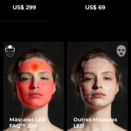
US$ 299
US$ 69
Máscaras LED
Outras Máscaras
FAQ™ 200
LED