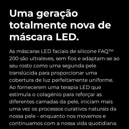
ROTINA DE BELEZA SUECA
Áustria
Entrega prevista
09/08/2026
Uma geração
totalmente nova de
Barein
Entrega prevista
10/08/2026
máscara LED.
Limpeza facial
Lifting facial
Bélgica
Entrega prevista
09/08/2026
LUNA™ 4 kit
BEAR™ 2 kit
Bermudas
Entrega prevista
15/08/2026
As máscaras LED faciais de silicone FAQ™
Anti-aging massage
Microcurrent toning
200 são ultraleves, sem fios e adaptam-se ao
Bósnia e
seu rosto como uma segunda pele
Entrega prevista
12/08/2026
Hidratação
Cuidado oral
Herzegovina
translúcida para proporcionar uma
LUNA™ 4 Plus
BEAR™ 2 go
UFO™ 3 kit
issa™ 4
cobertura de luz perfeitamente uniforme.
Massage, LED heating
Microcurrent toning on-the-go
Brunei
Entrega prevista
14/08/2026
TRATAMENTO ANTIENVELHECIMENTO
Ao fornecerem uma terapia LED que
Deep facial hydration
Hybrid silicone sonic toothbrush
FAQ™
estimula o colagénio para reforçar as
Bulgária
Entrega prevista
09/08/2026
diferentes camadas da pele, iniciam mais
LUNA™ 4 Men
BEAR™ 2 eyes & lips
UFO™ 3 LED
NEW
issa™ 4 plus
uma vez os processos curativos naturais da
Canadá
For men, anti-aging massage
Microcurrent line smoothing device
Entrega prevista
13/08/2026
Near-infrared and red light therapy
nossa pele - enquanto nos movemos e
Smart hybrid silicone sonic toothbrush
device
continuamos com a nossa vida quotidiana.
Chile
Entrega prevista
13/08/2026
Antienvelhecimento
Tratamentos LED