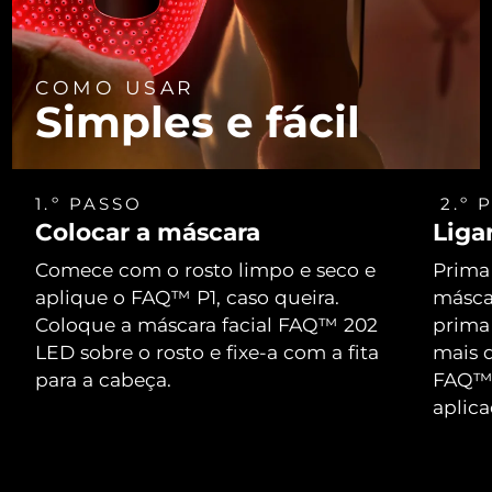
COMO USAR
Simples e fácil
1.º PASSO
2.º 
Colocar a máscara
Liga
Comece com o rosto limpo e seco e
Prima 
aplique o FAQ™ P1, caso queira.
máscar
Coloque a máscara facial FAQ™ 202
prima
LED sobre o rosto e fixe-a com a fita
mais d
para a cabeça.
FAQ™ 
aplic