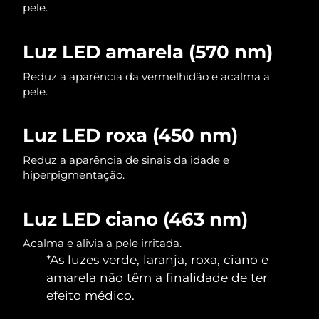
pele.
Singapura
Entrega prevista
11/08/2026
Luz LED amarela (570 nm)
Eslováquia
Entrega prevista
09/08/2026
Reduz a aparência da vermelhidão e acalma a
pele.
Eslovênia
Entrega prevista
09/08/2026
África do Sul
Entrega prevista
17/08/2026
Luz LED roxa (450 nm)
Coreia do Sul
Reduz a aparência de sinais da idade e
Entrega prevista
11/08/2026
hiperpigmentação.
Espanha
Entrega prevista
09/08/2026
Luz LED ciano (463 nm)
Suécia
Entrega prevista
09/08/2026
Acalma e alivia a pele irritada.
*As luzes verde, laranja, roxa, ciano e
Suíça
Entrega prevista
09/08/2026
amarela não têm a finalidade de ter
Taiwan
efeito médico.
Entrega prevista
14/08/2026