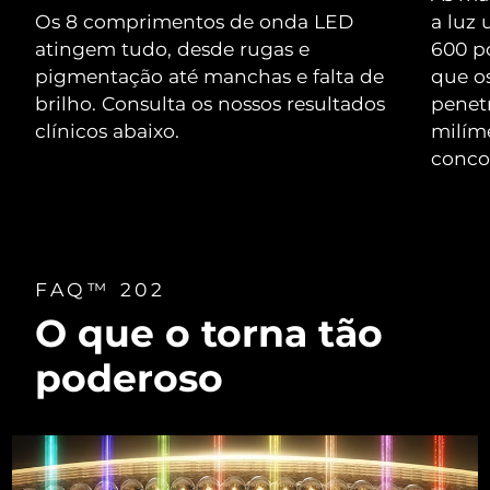
Serum
issa™ Teeth Whitening Gel
Os 8 comprimentos de onda LED
a luz
Advanced pore care essentials
For healthy hair
18% PAP
atingem tudo, desde rugas e
600 p
Israel
Entrega prevista
13/08/2026
Cosméticos
Homens
pigmentação até manchas e falta de
que o
Itália
brilho. Consulta os nossos resultados
Entrega prevista
09/08/2026
penet
clínicos abaixo.
milíme
Japão
Entrega prevista
12/08/2026
conco
Comprar todos
Jersey
Entrega prevista
14/08/2026
Cazaquistão
Entrega prevista
11/08/2026
FOREO APP
FAQ™ 202
Kuwait
Entrega prevista
09/08/2026
O que o torna tão
SOBRE
Letônia
Entrega prevista
09/08/2026
poderoso
Líbano
Entrega prevista
10/08/2026
Lituânia
Entrega prevista
09/08/2026