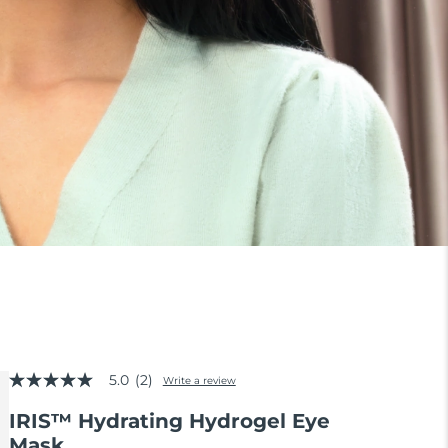
5.0
(2)
Write a review
5.0
out
IRIS™ Hydrating Hydrogel Eye
of
5
Mask