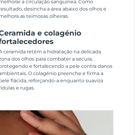
melhorar a circulação sanguínea. Como
resultado, desincha a área abaixo dos olhos e
melhora as teimosas olheiras.
Ceramida e colagénio
fortalecedores
A ceramida retém a hidratação na delicada
zona dos olhos para combater a secura,
protegendo e fortalecendo a pele contra danos
ambientais. O colagénio preenche e firma a
pele flácida, reforçando-a enquanto suaviza
rídulas e rugas.