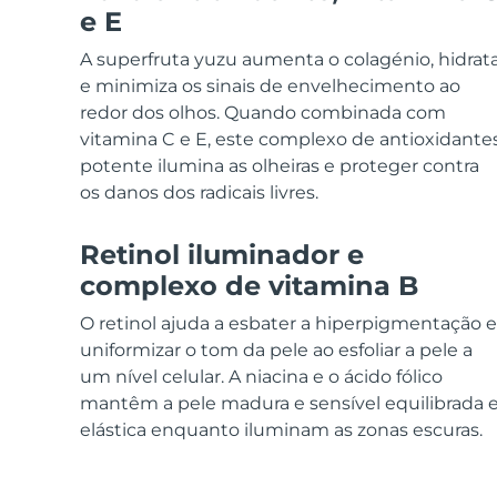
Dispositivos ESPADA™
Dispositivos de olhos
LUNA™ Dual-Peptide Scalp
e E
Cuidados de pele KIWI™
All acne treatment devices
All revitalizing eye massagers
Serum
issa™ Teeth Whitening Gel
Advanced pore care essentials
A superfruta yuzu aumenta o colagénio, hidrat
For healthy hair
18% PAP
e minimiza os sinais de envelhecimento ao
Cosméticos
Homens
redor dos olhos. Quando combinada com
vitamina C e E, este complexo de antioxidante
potente ilumina as olheiras e proteger contra
os danos dos radicais livres.
Comprar todos
Retinol iluminador e
complexo de vitamina B
O retinol ajuda a esbater a hiperpigmentação e
FOREO APP
uniformizar o tom da pele ao esfoliar a pele a
um nível celular. A niacina e o ácido fólico
SOBRE
mantêm a pele madura e sensível equilibrada 
elástica enquanto iluminam as zonas escuras.