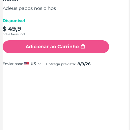
stars,
average
Adeus papos nos olhos
rating
value.
Read
Disponível
2
$ 49,9
Reviews.
Same
IVA e taxas incl.
page
link.
Adicionar ao Carrinho
8/9/26
US
Enviar para:
Entrega prevista: