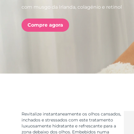
com musgo da Irlanda, colagénio e retinol
issa™ Teeth Whitening Set
Compre agora
FAQ™ Dual LED Panel
POPULAR
Ofertas especiais
Bestsellers
Revitalize instantaneamente os olhos cansados,
inchados e stressados com este tratamento
luxuosamente hidratante e refrescante para a
zona debaixo dos olhos. Embebidos numa