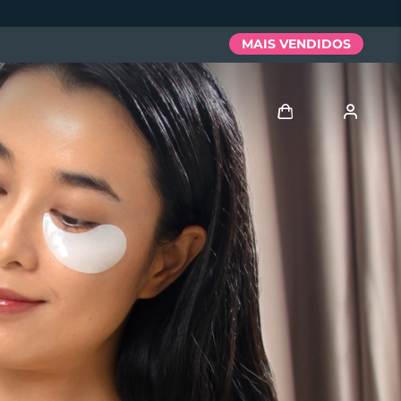
MAIS VENDIDOS
Entrar
Perfil de usuário
Meus aparelhos
Meus pedidos
Meus endereços
As minhas subscrições