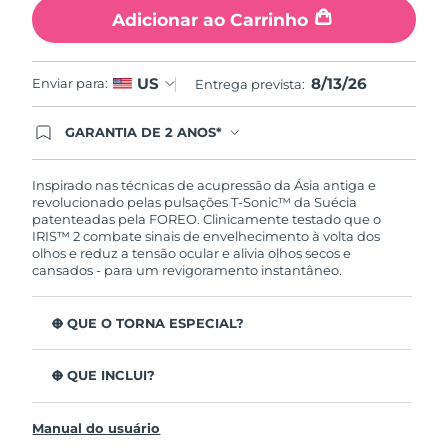
Tailândia
Entrega prevista
8/16/26
Adicionar ao Carrinho
Turquia
Entrega prevista
8/13/26
8/13/26
US
Enviar para:
Entrega prevista:
Emirados Árabes
Entrega prevista
8/13/26
Unidos
GARANTIA DE 2 ANOS*
Ao efetuar seu pedido hoje, você tem direito a
cobertura completa da Garantia FOREO. Isso
Reino Unido
Entrega prevista
8/12/26
significa que se você tiver qualquer problema até
Inspirado nas técnicas de acupressão da Ásia antiga e
2 anos após a compra, a FOREO substituirá seu
revolucionado pelas pulsações T-Sonic™ da Suécia
produto gratuitamente.*exceto pelo Luna FOFO
Estados Unidos
patenteadas pela FOREO. Clinicamente testado que o
Entrega prevista
8/13/26
e Luna Play plus cuja garantia é de 90 dias.
IRIS™ 2 combate sinais de envelhecimento à volta dos
olhos e reduz a tensão ocular e alivia olhos secos e
Uzbequistão
Entrega prevista
8/17/26
cansados - para um revigoramento instantâneo.
Vietnã
Entrega prevista
8/18/26
O QUE O TORNA ESPECIAL?
Aprovado oftalmologicamente como tratamento de
olhos seguro e eficaz.
O QUE INCLUI?
3,5x mais eficaz na redução de papos*
IRIS
2
™
Reduz as olheiras em 70%* e os pés de galinha e as
Manual do usuário
Cabo de carregamento USB
rídulas em 43%*