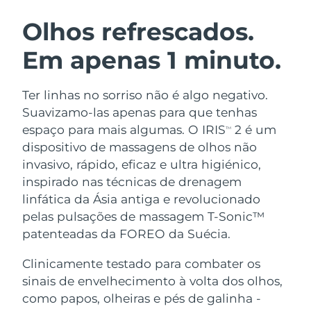
ROTINA DE BELEZA SUECA
Áustria
Entrega prevista
8/12/26
Olhos refrescados.
Em apenas 1 minuto.
Barein
Entrega prevista
8/13/26
Limpeza facial
Lifting facial
Bélgica
Entrega prevista
8/12/26
Ter linhas no sorriso não é algo negativo.
LUNA™ 4 kit
BEAR™ 2 kit
Suavizamo-las apenas para que tenhas
Bermudas
Entrega prevista
8/18/26
Anti-aging massage
Microcurrent toning
espaço para mais algumas. O IRIS
2 é um
TM
dispositivo de massagens de olhos não
Bósnia e
Entrega prevista
8/15/26
invasivo, rápido, eficaz e ultra higiénico,
Hidratação
Cuidado oral
Herzegovina
LUNA™ 4 Plus
BEAR™ 2 go
inspirado nas técnicas de drenagem
UFO™ 3 kit
issa™ 4
Massage, LED heating
Microcurrent toning on-the-go
linfática da Ásia antiga e revolucionado
Brunei
Entrega prevista
8/17/26
TRATAMENTO ANTIENVELHECIMENTO
Deep facial hydration
Hybrid silicone sonic toothbrush
pelas pulsações de massagem T-Sonic™
FAQ™
Bulgária
patenteadas da FOREO da Suécia.
Entrega prevista
8/12/26
LUNA™ 4 Men
BEAR™ 2 eyes & lips
UFO™ 3 LED
NEW
issa™ 4 plus
Clinicamente testado para combater os
Canadá
For men, anti-aging massage
Microcurrent line smoothing device
Entrega prevista
8/16/26
Near-infrared and red light therapy
sinais de envelhecimento à volta dos olhos,
Smart hybrid silicone sonic toothbrush
device
Chile
como papos, olheiras e pés de galinha -
Entrega prevista
8/16/26
Antienvelhecimento
Tratamentos LED