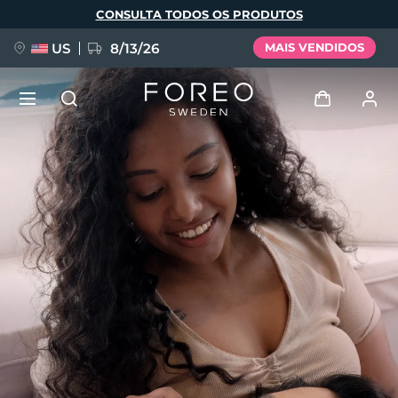
Pular
CONSULTA TODOS OS PRODUTOS
para
o
conteúdo
principal
US
8/13/26
MAIS VENDIDOS
NOVIDADE
Entrar
Idioma
BREAKING NEWS
Perfil de usuário
English
Deutsch
Español
Meus aparelhos
FAQ™ Pure Beauty-Tech Elixir
Français
Italiano
Português
Meus pedidos
Polski
Svenska
Русский
Türkçe
简体中文
繁體中文
Meus endereços
issa™ Teeth Whitening Set
As minhas subscrições