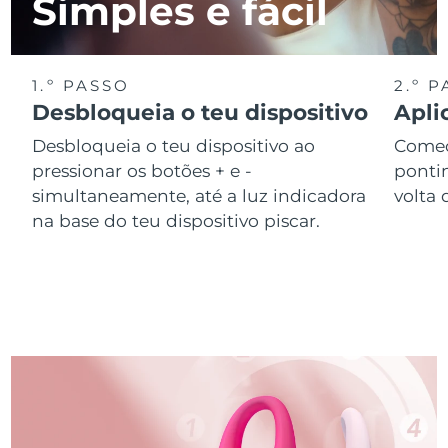
Simples e fácil
1.º PASSO
2.º 
Desbloqueia o teu dispositivo
Apli
Desbloqueia o teu dispositivo ao
Começ
pressionar os botões + e -
ponti
simultaneamente, até a luz indicadora
volta 
na base do teu dispositivo piscar.