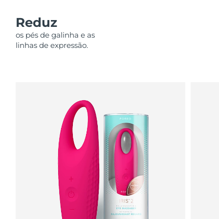
Omã
Entrega prevista
8/15/26
Reduz
Filipinas
Entrega prevista
8/15/26
os pés de galinha e as
linhas de expressão.
Polônia
Entrega prevista
8/13/26
Portugal
Entrega prevista
8/12/26
Porto Rico
Entrega prevista
8/14/26
Catar
Entrega prevista
8/13/26
Reunião
Entrega prevista
8/17/26
Romênia
Entrega prevista
8/12/26
Rússia
Entrega prevista
8/20/26
Arábia Saudita
Entrega prevista
8/13/26