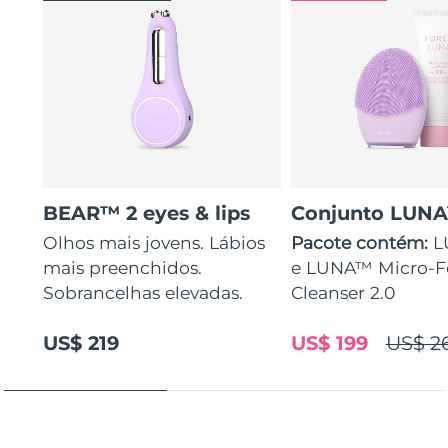
BEAR™ 2 eyes & lips
Conjunto LUN
Olhos mais jovens. Lábios
Pacote contém:
L
mais preenchidos.
e LUNA™ Micro-
Sobrancelhas elevadas.
Cleanser 2.0
US$ 219
US$ 199
US$ 2