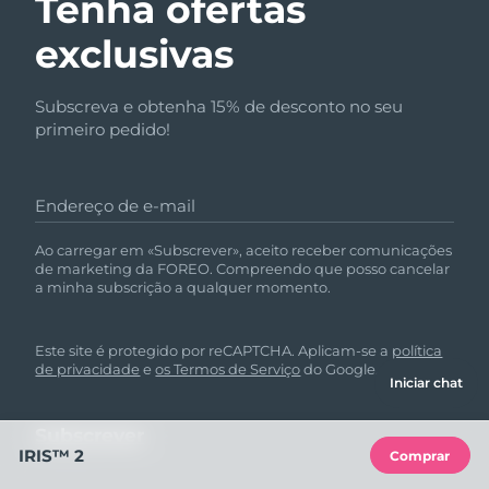
Tenha ofertas
exclusivas
Subscreva e obtenha 15% de desconto no seu
primeiro pedido!
Endereço de e-mail
Ao carregar em «Subscrever», aceito receber comunicações
de marketing da FOREO. Compreendo que posso cancelar
a minha subscrição a qualquer momento.
Este site é protegido por reCAPTCHA. Aplicam-se a
política
de privacidade
e
os Termos de Serviço
do Google.
Iniciar chat
IRIS™ 2
Comprar