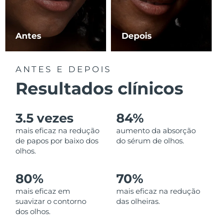
Luxemburgo
Entrega prevista
8/12/26
Macau, RAE da
Antes
Depois
Entrega prevista
8/14/26
China
Malásia
Entrega prevista
8/15/26
ANTES E DEPOIS
Resultados clínicos
Malta
Entrega prevista
8/12/26
México
Entrega prevista
8/16/26
3.5 vezes
84%
mais eficaz na redução
aumento da absorção
Mônaco
Entrega prevista
8/13/26
de papos por baixo dos
do sérum de olhos.
olhos.
Países Baixos
Entrega prevista
8/12/26
80%
70%
Nova Zelândia
Entrega prevista
8/12/26
mais eficaz em
mais eficaz na redução
suavizar o contorno
das olheiras.
Noruega
Entrega prevista
8/12/26
dos olhos.