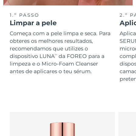
1.º PASSO
2.º 
Limpar a pele
Apli
Começa com a pele limpa e seca. Para
Aplic
obteres os melhores resultados,
SERUM
recomendamos que utilizes o
microc
dispositivo LUNA
da FOREO para a
compl
TM
limpeza e o Micro-Foam Cleanser
dispo
antes de aplicares o teu sérum.
camad
preten