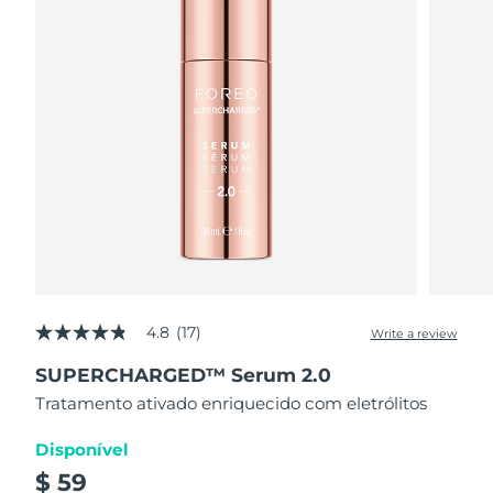
4.8
(17)
Write a review
4.8
out
SUPERCHARGED™ Serum 2.0
of
5
Tratamento ativado enriquecido com eletrólitos
stars,
average
rating
Disponível
value.
$ 59
Read