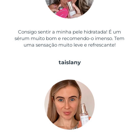
Tailândia
Entrega prevista
14/08/2026
Turquia
Entrega prevista
11/08/2026
Consigo sentir a minha pele hidratada! É um
Emirados Árabes
Entrega prevista
11/08/2026
sérum muito bom e recomendo-o imenso. Tem
Unidos
uma sensação muito leve e refrescante!
Reino Unido
Entrega prevista
10/08/2026
taislany
Estados Unidos
Entrega prevista
11/08/2026
Uzbequistão
Entrega prevista
15/08/2026
Vietnã
Entrega prevista
16/08/2026