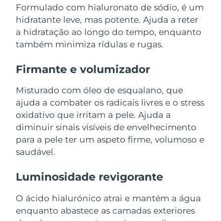
Serum
issa™ Teeth Whitening Gel
Formulado com hialuronato de sódio, é um
Advanced pore care essentials
For healthy hair
hidratante leve, mas potente. Ajuda a reter
18% PAP
Israel
Entrega prevista
14/08/2026
Cosméticos
Homens
a hidratação ao longo do tempo, enquanto
também minimiza rídulas e rugas.
Itália
Entrega prevista
10/08/2026
Firmante e volumizador
Japão
Entrega prevista
13/08/2026
Comprar todos
Misturado com óleo de esqualano, que
Jersey
Entrega prevista
15/08/2026
ajuda a combater os radicais livres e o stress
oxidativo que irritam a pele. Ajuda a
Cazaquistão
Entrega prevista
12/08/2026
FOREO APP
diminuir sinais visíveis de envelhecimento
Kuwait
Entrega prevista
10/08/2026
para a pele ter um aspeto firme, volumoso e
SOBRE
saudável.
Letônia
Entrega prevista
10/08/2026
Luminosidade revigorante
Líbano
Entrega prevista
11/08/2026
O ácido hialurónico atrai e mantém a água
Lituânia
Entrega prevista
10/08/2026
enquanto abastece as camadas exteriores