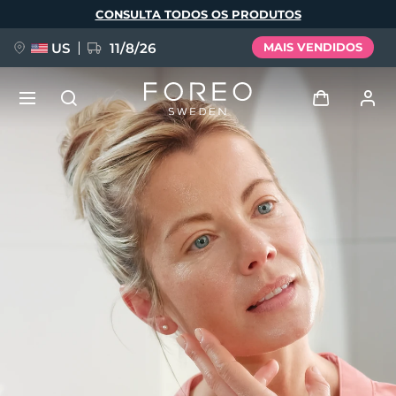
Pular
CONSULTA TODOS OS PRODUTOS
para
o
conteúdo
principal
US
11/8/26
MAIS VENDIDOS
NOVIDADE
Entrar
Idioma
BREAKING NEWS
Perfil de usuário
English
Deutsch
Español
Meus aparelhos
FAQ™ Pure Beauty-Tech Elixir
Français
Italiano
Português
Meus pedidos
Polski
Svenska
Русский
Türkçe
简体中文
繁體中文
Meus endereços
issa™ Teeth Whitening Set
As minhas subscrições