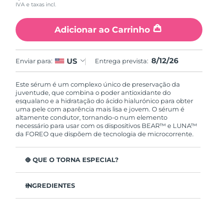
17
IVA e taxas incl.
Reviews.
Same
page
Adicionar ao Carrinho
link.
8/12/26
US
Enviar para:
Entrega prevista:
Este sérum é um complexo único de preservação da
juventude, que combina o poder antioxidante do
esqualano e a hidratação do ácido hialurónico para obter
uma pele com aparência mais lisa e jovem. O sérum é
altamente condutor, tornando-o num elemento
necessário para usar com os dispositivos BEAR™ e LUNA™
da FOREO que dispõem de tecnologia de microcorrente.
O QUE O TORNA ESPECIAL?
Clinicamente testado que aumenta a produção de
colagénio.
INGREDIENTES
Clinicamente testado que estimula a hidratação da pele
Aqua/Water/Eau, Glycerin, Diglycerin, Propanediol,
em 46% em 2 horas.
Panthenol, Butylene Glycol, Pentylene Glycol, Xylitol,
Fórmula com um complexo inovador de eletrólitos para