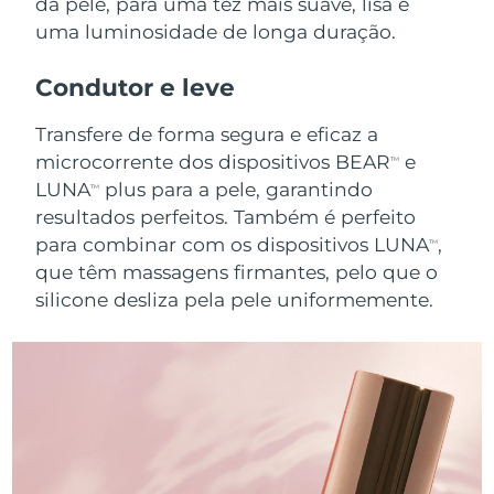
da pele, para uma tez mais suave, lisa e
Luxemburgo
Entrega prevista
10/08/2026
uma luminosidade de longa duração.
Macau, RAE da
Condutor e leve
Entrega prevista
12/08/2026
China
Transfere de forma segura e eficaz a
Malásia
Entrega prevista
13/08/2026
microcorrente dos dispositivos BEAR
e
TM
LUNA
plus para a pele, garantindo
TM
Malta
Entrega prevista
10/08/2026
resultados perfeitos. Também é perfeito
para combinar com os dispositivos LUNA
,
TM
México
Entrega prevista
14/08/2026
que têm massagens firmantes, pelo que o
silicone desliza pela pele uniformemente.
Mônaco
Entrega prevista
11/08/2026
Países Baixos
Entrega prevista
10/08/2026
Nova Zelândia
Entrega prevista
10/08/2026
Noruega
Entrega prevista
10/08/2026