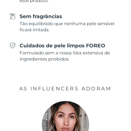
este produto.
Singapura
Entrega prevista
12/08/2026
Sem fragrâncias
Tão equilibrado que nenhuma pele sensível
Eslováquia
Entrega prevista
10/08/2026
ficará irritada.
Eslovênia
Entrega prevista
10/08/2026
Cuidados de pele limpos FOREO
África do Sul
Entrega prevista
18/08/2026
Formulado sem a nossa lista extensiva de
ingredientes proibidos.
Coreia do Sul
Entrega prevista
12/08/2026
Espanha
Entrega prevista
10/08/2026
AS INFLUENCERS ADORAM
Suécia
Entrega prevista
10/08/2026
Suíça
Entrega prevista
10/08/2026
Taiwan
Entrega prevista
15/08/2026