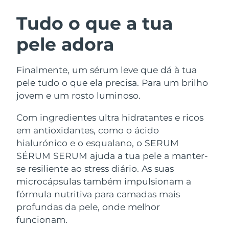
ROTINA DE BELEZA SUECA
Áustria
Entrega prevista
10/08/2026
Tudo o que a tua
pele adora
Barein
Entrega prevista
11/08/2026
Limpeza facial
Lifting facial
Bélgica
Entrega prevista
10/08/2026
Finalmente, um sérum leve que dá à tua
LUNA™ 4 kit
BEAR™ 2 kit
pele tudo o que ela precisa. Para um brilho
Bermudas
Entrega prevista
16/08/2026
Anti-aging massage
Microcurrent toning
jovem e um rosto luminoso.
Bósnia e
Com ingredientes ultra hidratantes e ricos
Entrega prevista
13/08/2026
Hidratação
Cuidado oral
Herzegovina
em antioxidantes, como o ácido
LUNA™ 4 Plus
BEAR™ 2 go
UFO™ 3 kit
issa™ 4
hialurónico e o esqualano, o SERUM
Massage, LED heating
Microcurrent toning on-the-go
Brunei
Entrega prevista
15/08/2026
TRATAMENTO ANTIENVELHECIMENTO
Deep facial hydration
Hybrid silicone sonic toothbrush
SÉRUM SERUM ajuda a tua pele a manter-
FAQ™
se resiliente ao stress diário. As suas
Bulgária
Entrega prevista
10/08/2026
microcápsulas também impulsionam a
LUNA™ 4 Men
BEAR™ 2 eyes & lips
UFO™ 3 LED
NEW
issa™ 4 plus
fórmula nutritiva para camadas mais
Canadá
For men, anti-aging massage
Microcurrent line smoothing device
Entrega prevista
14/08/2026
Near-infrared and red light therapy
profundas da pele, onde melhor
Smart hybrid silicone sonic toothbrush
device
Chile
funcionam.
Entrega prevista
14/08/2026
Antienvelhecimento
Tratamentos LED