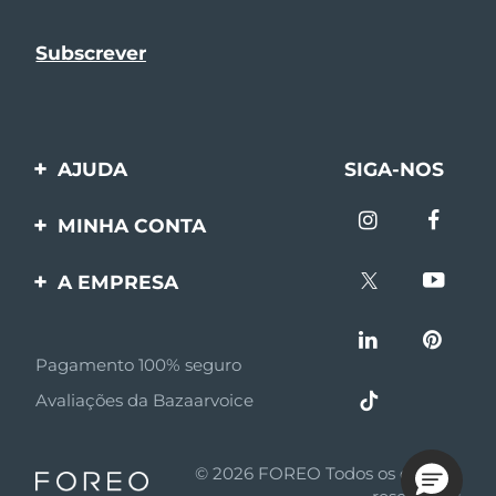
AJUDA
SIGA-NOS
Entre em contato
MINHA CONTA
Encomendas & Envios
Registro de produto
A EMPRESA
Garantia & Devolução
Suporte
Sobre FOREO
Perguntas frequentes
Pagamento 100% seguro
Afiliados
Informações da bateria
Avaliações da Bazaarvoice
Notícias de afiliados
MYSA
© 2026 FOREO Todos os direitos