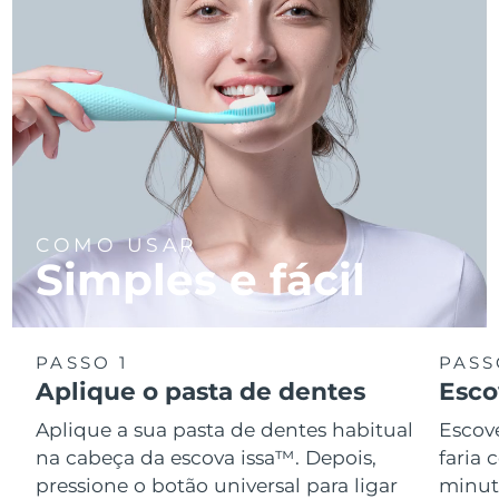
COMO USAR
Simples e fácil
PASSO 1
PASS
Aplique o pasta de dentes
Esco
Aplique a sua pasta de dentes habitual
Escov
na cabeça da escova issa™. Depois,
faria
pressione o botão universal para ligar
minuto