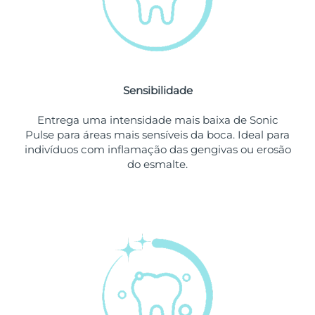
Singapura
Entrega prevista
8/13/26
Eslováquia
Entrega prevista
8/11/26
Sensibilidade
Eslovênia
Entrega prevista
8/11/26
Entrega uma intensidade mais baixa de Sonic
África do Sul
Entrega prevista
8/19/26
Pulse para áreas mais sensíveis da boca. Ideal para
indivíduos com inflamação das gengivas ou erosão
Coreia do Sul
Entrega prevista
8/13/26
do esmalte.
Espanha
Entrega prevista
8/11/26
Suécia
Entrega prevista
8/11/26
Suíça
Entrega prevista
8/11/26
Taiwan
Entrega prevista
8/16/26