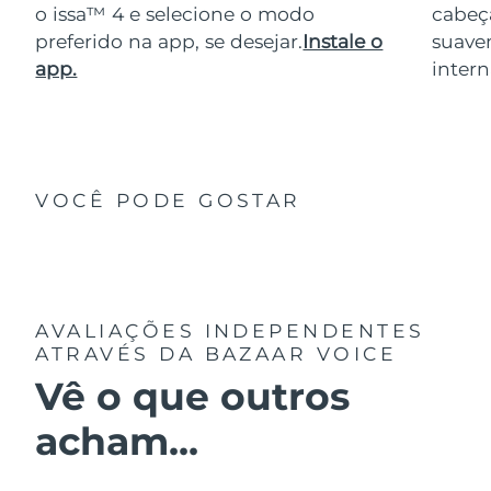
o issa™ 4 e selecione o modo
cabeça
preferido na app, se desejar.
Instale o
suave
app.
intern
VOCÊ PODE GOSTAR
AVALIAÇÕES INDEPENDENTES
ATRAVÉS DA BAZAAR VOICE
Vê o que outros
acham...