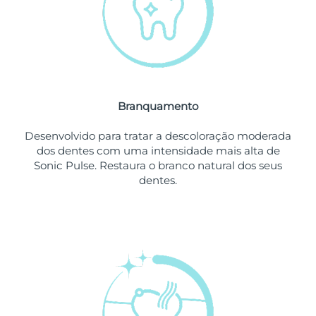
Omã
Entrega prevista
8/14/26
Filipinas
Entrega prevista
8/14/26
Polônia
Entrega prevista
8/12/26
Branquamento
Portugal
Entrega prevista
8/11/26
Desenvolvido para tratar a descoloração moderada
Porto Rico
Entrega prevista
8/13/26
dos dentes com uma intensidade mais alta de
Sonic Pulse. Restaura o branco natural dos seus
Catar
Entrega prevista
8/12/26
dentes.
Reunião
Entrega prevista
8/16/26
Romênia
Entrega prevista
8/11/26
Rússia
Entrega prevista
8/19/26
Arábia Saudita
Entrega prevista
8/12/26