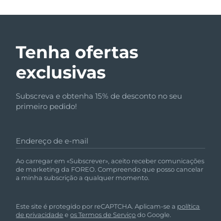
Tenha ofertas
exclusivas
Subscreva e obtenha 15% de desconto no seu
primeiro pedido!
Endereço de e-mail
Ao carregar em «Subscrever», aceito receber comunicações
de marketing da FOREO. Compreendo que posso cancelar
a minha subscrição a qualquer momento.
Este site é protegido por reCAPTCHA. Aplicam-se a
política
de privacidade
e
os Termos de Serviço
do Google.