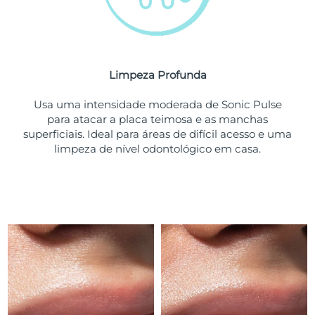
Tailândia
Entrega prevista
8/15/26
Turquia
Entrega prevista
8/12/26
Emirados Árabes
Limpeza Profunda
Entrega prevista
8/12/26
Unidos
Usa uma intensidade moderada de Sonic Pulse
para atacar a placa teimosa e as manchas
Reino Unido
Entrega prevista
8/11/26
superficiais. Ideal para áreas de difícil acesso e uma
limpeza de nível odontológico em casa.
Estados Unidos
Entrega prevista
8/12/26
Uzbequistão
Entrega prevista
8/16/26
Vietnã
Entrega prevista
8/17/26