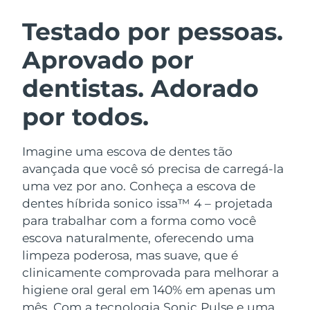
ROTINA DE BELEZA SUECA
Áustria
Entrega prevista
8/11/26
Testado por pessoas.
Aprovado por
Barein
Entrega prevista
8/12/26
dentistas. Adorado
Limpeza facial
Lifting facial
Bélgica
Entrega prevista
8/11/26
LUNA™ 4 kit
BEAR™ 2 kit
por todos.
Bermudas
Entrega prevista
8/17/26
Anti-aging massage
Microcurrent toning
Imagine uma escova de dentes tão
Bósnia e
Entrega prevista
8/14/26
Hidratação
Cuidado oral
Herzegovina
avançada que você só precisa de carregá-la
LUNA™ 4 Plus
BEAR™ 2 go
uma vez por ano. Conheça a escova de
UFO™ 3 kit
issa™ 4
Massage, LED heating
Microcurrent toning on-the-go
Brunei
Entrega prevista
8/16/26
dentes híbrida sonico issa™ 4 – projetada
TRATAMENTO ANTIENVELHECIMENTO
Deep facial hydration
Hybrid silicone sonic toothbrush
para trabalhar com a forma como você
FAQ™
Bulgária
Entrega prevista
8/11/26
escova naturalmente, oferecendo uma
LUNA™ 4 Men
BEAR™ 2 eyes & lips
UFO™ 3 LED
NEW
limpeza poderosa, mas suave, que é
issa™ 4 plus
Canadá
For men, anti-aging massage
Microcurrent line smoothing device
Entrega prevista
8/15/26
clinicamente comprovada para melhorar a
Near-infrared and red light therapy
Smart hybrid silicone sonic toothbrush
device
higiene oral geral em 140% em apenas um
Chile
Entrega prevista
8/15/26
Antienvelhecimento
Tratamentos LED
mês. Com a tecnologia Sonic Pulse e uma