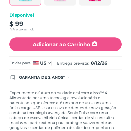
mesma
página.
Disponível
$ 99
IVA e taxas incl.
Adicionar ao Carrinho
8/12/26
US
Enviar para:
Entrega prevista:
GARANTIA DE 2 ANOS*
Ao efetuar seu pedido hoje, você tem direito a
cobertura completa da Garantia FOREO. Isso
significa que se você tiver qualquer problema até
Experimente o futuro do cuidado oral com a issa™ 4.
2 anos após a compra, a FOREO substituirá seu
Alimentada por uma tecnologia revolucionária e
produto gratuitamente.*exceto pelo Luna FOFO
patenteada que oferece até um ano de uso com uma
e Luna Play plus cuja garantia é de 90 dias.
única carga USB, esta escova de dentes de nova geração
combina tecnologia avançada Sonic Pulse com uma
cabeça de escova híbrida única - cerdas de silicone ultra
macias na parte externa para proteger suavemente as
gengivas, e cerdas de polímero de alto desempenho na