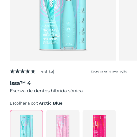
4.8
(5)
Escreva uma avaliação
4.8
de
issa™ 4
5
estrelas,
Escova de dentes híbrida sónica
valor
médio
de
Escolher a cor:
Arctic Blue
avaliação.
Read
5
Reviews.
Link
abre
na