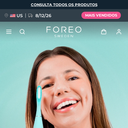
Pular
CONSULTA TODOS OS PRODUTOS
para
o
conteúdo
principal
US
8/12/26
MAIS VENDIDOS
NOVIDADE
Entrar
Idioma
BREAKING NEWS
Perfil de usuário
English
Deutsch
Español
Meus aparelhos
FAQ™ Pure Beauty-Tech Elixir
Français
Italiano
Português
Meus pedidos
Polski
Svenska
Русский
Türkçe
简体中文
繁體中文
Meus endereços
issa™ Teeth Whitening Set
As minhas subscrições