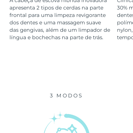
A cabeça de escova híbrida inovadora
Clini
Luxemburgo
Entrega prevista
8/11/26
apresenta 2 tipos de cerdas na parte
30% m
frontal para uma limpeza revigorante
dentes
Macau, RAE da
dos dentes e uma massagem suave
polím
Entrega prevista
8/13/26
China
das gengivas, além de um limpador de
nylon
língua e bochechas na parte de trás.
tempo
Malásia
Entrega prevista
8/14/26
Malta
Entrega prevista
8/11/26
México
Entrega prevista
8/15/26
Mônaco
Entrega prevista
8/12/26
3 MODOS
Países Baixos
Entrega prevista
8/11/26
Nova Zelândia
Entrega prevista
8/11/26
Noruega
Entrega prevista
8/11/26