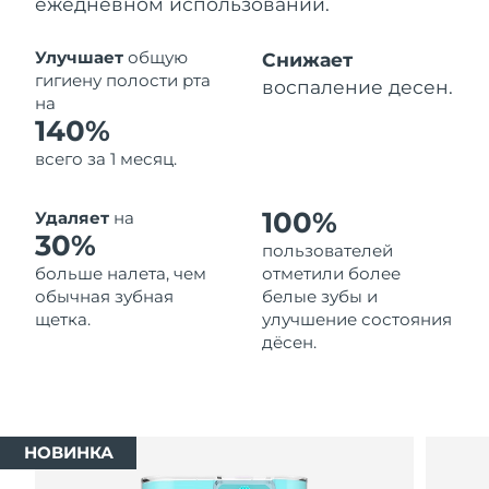
ежедневном использовании.
Ожидаемая дата доставки
Таиланд
14/08/2026
Улучшает
общую
Снижает
гигиену полости рта
воспаление десен.
Ожидаемая дата доставки
на
Турция
11/08/2026
140%
всего за 1 месяц.
Ожидаемая дата доставки
ОАЭ
11/08/2026
100%
Удаляет
на
Ожидаемая дата доставки
30%
Великобритания
пользователей
10/08/2026
больше налета, чем
отметили более
обычная зубная
белые зубы и
Соединенные
Ожидаемая дата доставки
щетка.
улучшение состояния
Штаты
11/08/2026
дёсен.
Ожидаемая дата доставки
Узбекистан
15/08/2026
Ожидаемая дата доставки
Вьетнам
НОВИНКА
16/08/2026