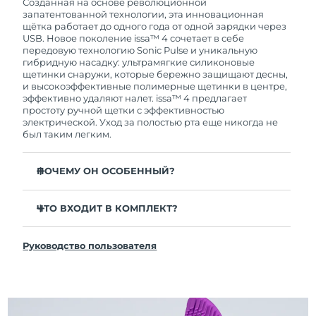
покупки с продуктом возникнут проблемы,
Созданная на основе революционной
FOREO заменит его бесплатно.
запатентованной технологии, эта инновационная
щётка работает до одного года от одной зарядки через
USB. Новое поколение issa™ 4 сочетает в себе
передовую технологию Sonic Pulse и уникальную
гибридную насадку: ультрамягкие силиконовые
щетинки снаружи, которые бережно защищают десны,
и высокоэффективные полимерные щетинки в центре,
эффективно удаляют налет. issa™ 4 предлагает
простоту ручной щетки с эффективностью
электрической. Уход за полостью рта еще никогда не
был таким легким.
ПОЧЕМУ ОН ОСОБЕННЫЙ?
Клинически доказано, что общая гигиена полости
рта улучшается на 140% всего за 1 месяц.
ЧТО ВХОДИТ В КОМПЛЕКТ?
Клинически доказано, что issa™ 4 удаляет на 30%
issa™ 4
больше налета, чем обычная ручная зубная щетка.
Руководство пользователя
Кабель для зарядки USB
Клинически доказано, что issa™ 4 снижает
воспаление десен и 100% участников отметили
Чехол для путешествий
более белые зубы
Инструкция по быстрой настройке
Гибридная насадка служит в 2 раза дольше -
Инструкция пользователя issa™
требуется замена всего 1 раз в 6 месяцев.