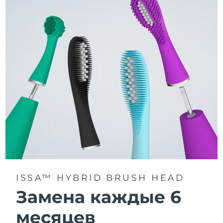
3 режима чистки: Deep Clean, Whitening и Sensitive.
Технология Sonic Pulse обеспечивает 11 000
пульсаций в минуту для глубокого и бережного
очищения всей полости рта.
Получите доступ к индивидуальным режимам
чистки через приложение FOREO For You.
ISSA™ HYBRID BRUSH HEAD
Замена каждые 6
месяцев