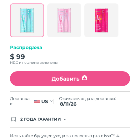
value.
Read
5
Reviews.
Same
page
link.
Распродажа
$ 99
НДС и пошлины включены
Добавить
Ожидаемая дата доставки:
Доставка
US
8/11/26
в:
2 ГОДА ГАРАНТИИ
Заказ на сайте автоматически покрывается
полным гарантийным обслуживанием FOREO.
Это означает, что если в течение 2-х лет со дня
Испытайте будущее ухода за полостью рта с issa™ 4.