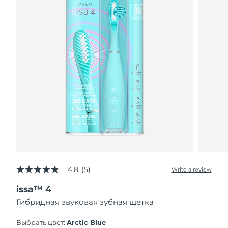
4.8
(5)
Write a review
4.8
out
issa™ 4
of
5
Гибридная звуковая зубная щетка
stars,
average
rating
Выбрать цвет:
Arctic Blue