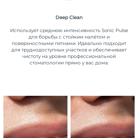
Ожидаемая дата доставки
Пуэрто-Рико
12/08/2026
Deep Clean
Ожидаемая дата доставки
Катар
Использует среднюю интенсивность Sonic Pulse
11/08/2026
для борьбы с стойким налётом и
поверхностными пятнами. Идеально подходит
Ожидаемая дата доставки
Реюньон
15/08/2026
для труднодоступных участков и обеспечивает
чистоту на уровне профессиональной
Ожидаемая дата доставки
стоматологии прямо у вас дома.
Румыния
10/08/2026
Ожидаемая дата доставки
Россия
18/08/2026
Ожидаемая дата доставки
Саудовская Аравия
11/08/2026
Ожидаемая дата доставки
Сингапур
12/08/2026
Ожидаемая дата доставки