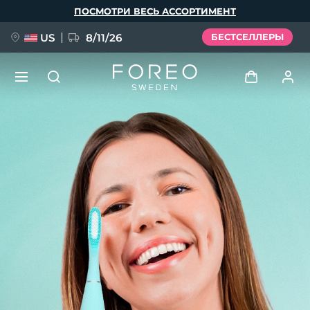
Перейти
ПОСМОТРИ ВЕСЬ АССОРТИМЕНТ
к
основному
содержанию
US
8/11/26
БЕСТСЕЛЛЕРЫ
НОВИНКА
Войти
Язык
BREAKING NEWS
Профиль пользователя
English
Deutsch
Español
Мои приборы
FAQ™ Pure Beauty-Tech Elixir
Français
Italiano
Português
Мои заказы
Polski
Svenska
Русский
Türkçe
简体中文
繁體中文
Мои адреса
issa™ Teeth Whitening Set
Мои подписки