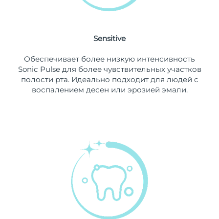
11/08/2026
Ожидаемая дата доставки
Нидерланды
10/08/2026
Sensitive
Ожидаемая дата доставки
Новая Зеландия
Обеспечивает более низкую интенсивность
10/08/2026
Sonic Pulse для более чувствительных участков
полости рта. Идеально подходит для людей с
Ожидаемая дата доставки
Норвегия
воспалением десен или эрозией эмали.
10/08/2026
Ожидаемая дата доставки
Оман
13/08/2026
Ожидаемая дата доставки
Филиппины
13/08/2026
Ожидаемая дата доставки
Польша
11/08/2026
Ожидаемая дата доставки
Португалия
10/08/2026