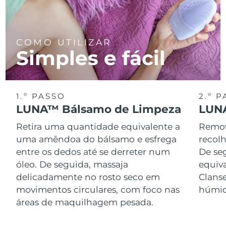
COMO UTILIZAR
Simples e fácil
1.º PASSO
2.º 
LUNA™ Bálsamo de Limpeza
LUNA
Retira uma quantidade equivalente a
Remov
uma amêndoa do bálsamo e esfrega
recol
entre os dedos até se derreter num
De se
óleo. De seguida, massaja
equiv
delicadamente no rosto seco em
Clans
movimentos circulares, com foco nas
húmid
áreas de maquilhagem pesada.