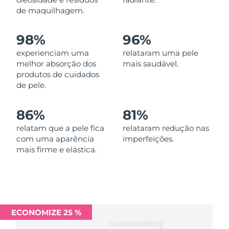
Omã
Entrega prevista
8/14/26
de maquilhagem.
Filipinas
Entrega prevista
8/14/26
98%
96%
experienciam uma
relataram uma pele
Polônia
Entrega prevista
8/12/26
melhor absorção dos
mais saudável.
produtos de cuidados
Portugal
Entrega prevista
8/11/26
de pele.
Porto Rico
Entrega prevista
8/13/26
86%
81%
Catar
relatam que a pele fica
relataram redução nas
Entrega prevista
8/12/26
com uma aparência
imperfeições.
mais firme e elástica.
Reunião
Entrega prevista
8/16/26
Romênia
Entrega prevista
8/11/26
Rússia
Entrega prevista
8/19/26
ECONOMIZE 25 %
Arábia Saudita
Entrega prevista
8/12/26