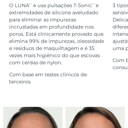
Serum
issa™ Teeth Whitening Gel
O LUNA
4 usa pulsações T-Sonic
e
3 tipo
TM
TM
Advanced pore care essentials
For healthy hair
18% PAP
extremidades de silicone aveludado
sensív
Israel
Entrega prevista
8/15/26
Cosméticos
Homens
para eliminar as impurezas
Delic
Itália
incrustadas em profundidade nos
difere
Entrega prevista
8/11/26
poros. Está clinicamente provado que
inten
Japão
Entrega prevista
8/14/26
elimina 99% de impurezas, oleosidade
ajustá
e resíduos de maquilhagem e é 35
uma pe
Comprar todos
Jersey
Entrega prevista
8/16/26
vezes mais higiénico do que escovas
Com b
com cerdas de nylon.
Cazaquistão
Entrega prevista
8/13/26
consu
FOREO APP
Com base em testes clínicos de
Kuwait
Entrega prevista
8/11/26
terceiros
SOBRE
Letônia
Entrega prevista
8/11/26
Líbano
Entrega prevista
8/12/26
Lituânia
Entrega prevista
8/11/26