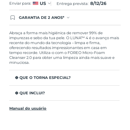
8/12/26
US
Enviar para:
Entrega prevista:
GARANTIA DE 2 ANOS*
Ao efetuar seu pedido hoje, você tem direito a
cobertura completa da Garantia FOREO. Isso
significa que se você tiver qualquer problema até
Abraça a forma mais higiénica de remover 99% de
2 anos após a compra, a FOREO substituirá seu
impurezas e sebo da tua pele. O LUNA™ 4 é o avanço mais
produto gratuitamente.*exceto pelo Luna FOFO
recente do mundo da tecnologia – limpa e firma,
e Luna Play plus cuja garantia é de 90 dias.
oferecendo resultados impressionantes em casa em
tempo recorde. Utiliza-o com o FOREO Micro-Foam
Cleanser 2.0 para obter uma limpeza ainda mais suave e
minuciosa.
O QUE O TORNA ESPECIAL?
96% dos utilizadores indicam uma pele mais saudável.
81% indicam imperfeições reduzidas.
O QUE INCLUI?
Remove impurezas e sebo profundos sem esfarelar a
LUNA™ 4
pele.
Manual do usuário
LUNA™ Micro-Foam Cleanser 2.0
86% dos utilizadores relataram uma pele com
aparência e sensação mais firme e elástica.
Cabo de carregamento USB
Nutre e protege a pele dos danos de radicais livres.
Bolsa de viagem