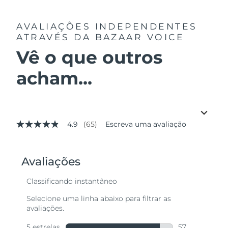
AVALIAÇÕES INDEPENDENTES
ATRAVÉS DA BAZAAR VOICE
Vê o que outros
acham...
4.9
(65)
Escreva uma avaliação
4.9
de
5
estrelas,
valor
médio
de
avaliação.
Read
65
Reviews.
Link
abre