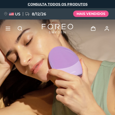
Pular
CONSULTA TODOS OS PRODUTOS
para
o
conteúdo
principal
US
8/12/26
MAIS VENDIDOS
NOVIDADE
Entrar
Idioma
BREAKING NEWS
Perfil de usuário
English
Deutsch
Español
Meus aparelhos
FAQ™ Pure Beauty-Tech Elixir
Français
Italiano
Português
Meus pedidos
Polski
Svenska
Русский
Türkçe
简体中文
繁體中文
Meus endereços
issa™ Teeth Whitening Set
As minhas subscrições