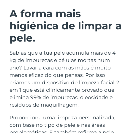
ROTINA DE BELEZA SUECA
Áustria
Entrega prevista
8/11/26
A forma mais
higiénica de limpar a
Barein
Entrega prevista
8/12/26
pele.
Limpeza facial
Lifting facial
Bélgica
Entrega prevista
8/11/26
LUNA™ 4 kit
BEAR™ 2 kit
Bermudas
Entrega prevista
8/17/26
Sabias que a tua pele acumula mais de 4
Anti-aging massage
Microcurrent toning
kg de impurezas e células mortas num
Bósnia e
ano? Lavar a cara com as mãos é muito
Entrega prevista
8/14/26
Hidratação
Cuidado oral
Herzegovina
menos eficaz do que pensas. Por isso
LUNA™ 4 Plus
BEAR™ 2 go
UFO™ 3 kit
issa™ 4
criámos um dispositivo de limpeza facial 2
Massage, LED heating
Microcurrent toning on-the-go
Brunei
Entrega prevista
8/16/26
TRATAMENTO ANTIENVELHECIMENTO
em 1 que está clinicamente provado que
Deep facial hydration
Hybrid silicone sonic toothbrush
FAQ™
elimina 99% de impurezas, oleosidade e
Bulgária
Entrega prevista
8/11/26
resíduos de maquilhagem.
LUNA™ 4 Men
BEAR™ 2 eyes & lips
UFO™ 3 LED
NEW
issa™ 4 plus
Canadá
For men, anti-aging massage
Microcurrent line smoothing device
Entrega prevista
8/15/26
Proporciona uma limpeza personalizada,
Near-infrared and red light therapy
Smart hybrid silicone sonic toothbrush
device
com base no tipo de pele e nas áreas
Chile
Entrega prevista
8/15/26
Antienvelhecimento
Tratamentos LED
problemáticas. E também refirma a pele,