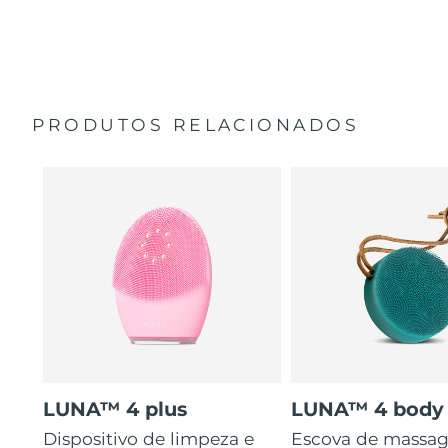
35 vezes mais higiénico do que escovas com cerdas de
Guia de início rápido
nylon.
Manual geral
2 anos de garantia (Espanha, Portugal, Suécia: 3 anos
de garantia)
PRODUTOS RELACIONADOS
LUNA™ 4 plus
LUNA™ 4 body
Dispositivo de limpeza e
Escova de massa