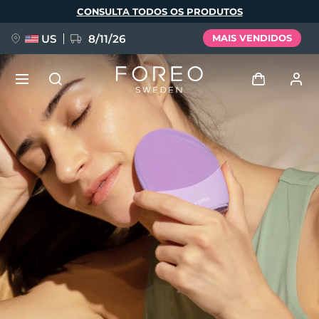
Pular
CONSULTA TODOS OS PRODUTOS
para
o
conteúdo
principal
US
8/11/26
MAIS VENDIDOS
NOVIDADE
Entrar
Idioma
BREAKING NEWS
Perfil de usuário
English
Deutsch
Español
Meus aparelhos
FAQ™ Pure Beauty-Tech Elixir
Français
Italiano
Português
Meus pedidos
Polski
Svenska
Русский
Türkçe
简体中文
繁體中文
Meus endereços
issa™ Teeth Whitening Set
As minhas subscrições