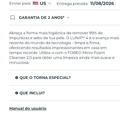
11/08/2026
US
Enviar para:
Entrega prevista:
GARANTIA DE 2 ANOS*
Ao efetuar seu pedido hoje, você tem direito a
cobertura completa da Garantia FOREO. Isso
significa que se você tiver qualquer problema até
Abraça a forma mais higiénica de remover 99% de
2 anos após a compra, a FOREO substituirá seu
impurezas e sebo da tua pele. O LUNA™ 4 é o avanço mais
produto gratuitamente.*exceto pelo Luna FOFO
recente do mundo da tecnologia – limpa e firma,
e Luna Play plus cuja garantia é de 90 dias.
oferecendo resultados impressionantes em casa em
tempo recorde. Utiliza-o com o FOREO Micro-Foam
Cleanser 2.0 para obter uma limpeza ainda mais suave e
minuciosa.
O QUE O TORNA ESPECIAL?
96% dos utilizadores indicam uma pele mais saudável.
81% indicam imperfeições reduzidas.
O QUE INCLUI?
Remove impurezas e sebo profundos sem esfarelar a
LUNA™ 4
pele.
Manual do usuário
LUNA™ Micro-Foam Cleanser 2.0
86% dos utilizadores relataram uma pele com
aparência e sensação mais firme e elástica.
Cabo de carregamento USB
Nutre e protege a pele dos danos de radicais livres.
Bolsa de viagem