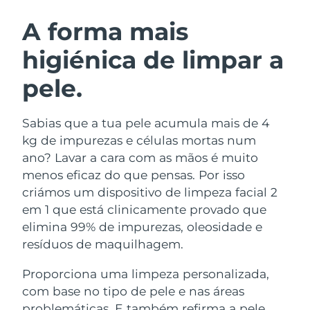
ROTINA DE BELEZA SUECA
Áustria
Entrega prevista
8/10/26
A forma mais
higiénica de limpar a
Barein
Entrega prevista
8/11/26
pele.
Limpeza facial
Lifting facial
Bélgica
Entrega prevista
8/10/26
LUNA™ 4 kit
BEAR™ 2 kit
Bermudas
Entrega prevista
8/16/26
Sabias que a tua pele acumula mais de 4
Anti-aging massage
Microcurrent toning
kg de impurezas e células mortas num
Bósnia e
ano? Lavar a cara com as mãos é muito
Entrega prevista
8/13/26
Hidratação
Cuidado oral
Herzegovina
menos eficaz do que pensas. Por isso
LUNA™ 4 Plus
BEAR™ 2 go
UFO™ 3 kit
issa™ 4
criámos um dispositivo de limpeza facial 2
Massage, LED heating
Microcurrent toning on-the-go
Brunei
Entrega prevista
8/15/26
TRATAMENTO ANTIENVELHECIMENTO
em 1 que está clinicamente provado que
Deep facial hydration
Hybrid silicone sonic toothbrush
FAQ™
elimina 99% de impurezas, oleosidade e
Bulgária
Entrega prevista
8/10/26
resíduos de maquilhagem.
LUNA™ 4 Men
BEAR™ 2 eyes & lips
UFO™ 3 LED
NEW
issa™ 4 plus
Canadá
For men, anti-aging massage
Microcurrent line smoothing device
Entrega prevista
8/14/26
Proporciona uma limpeza personalizada,
Near-infrared and red light therapy
Smart hybrid silicone sonic toothbrush
device
com base no tipo de pele e nas áreas
Chile
Entrega prevista
8/14/26
Antienvelhecimento
Tratamentos LED
problemáticas. E também refirma a pele,