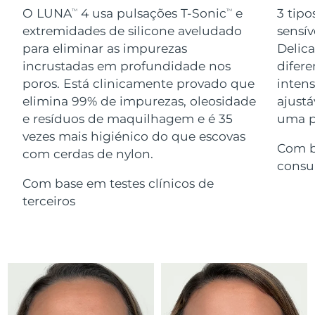
Serum
issa™ Teeth Whitening Gel
O LUNA
4 usa pulsações T-Sonic
e
3 tipo
TM
TM
Advanced pore care essentials
For healthy hair
18% PAP
extremidades de silicone aveludado
sensív
Israel
Entrega prevista
8/14/26
Cosméticos
Homens
para eliminar as impurezas
Delic
Itália
incrustadas em profundidade nos
difere
Entrega prevista
8/10/26
poros. Está clinicamente provado que
inten
Japão
Entrega prevista
8/13/26
elimina 99% de impurezas, oleosidade
ajustá
e resíduos de maquilhagem e é 35
uma pe
Comprar todos
Jersey
Entrega prevista
8/15/26
vezes mais higiénico do que escovas
Com b
com cerdas de nylon.
Cazaquistão
Entrega prevista
8/12/26
consu
FOREO APP
Com base em testes clínicos de
Kuwait
Entrega prevista
8/10/26
terceiros
SOBRE
Letônia
Entrega prevista
8/10/26
Líbano
Entrega prevista
8/11/26
Lituânia
Entrega prevista
8/10/26