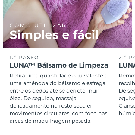
COMO UTILIZAR
Simples e fácil
1.º PASSO
2.º 
LUNA™ Bálsamo de Limpeza
LUNA
Retira uma quantidade equivalente a
Remov
uma amêndoa do bálsamo e esfrega
recol
entre os dedos até se derreter num
De se
óleo. De seguida, massaja
equiv
delicadamente no rosto seco em
Clans
movimentos circulares, com foco nas
húmid
áreas de maquilhagem pesada.