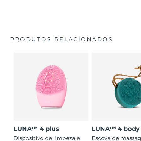
35 vezes mais higiénico do que escovas com cerdas de
Guia de início rápido
nylon.
Manual geral
2 anos de garantia (Espanha, Portugal, Suécia: 3 anos
de garantia)
PRODUTOS RELACIONADOS
LUNA™ 4 plus
LUNA™ 4 body
Dispositivo de limpeza e
Escova de massa