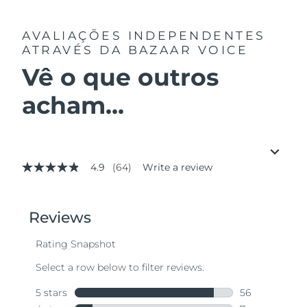
AVALIAÇÕES INDEPENDENTES
ATRAVÉS DA BAZAAR VOICE
Vê o que outros
acham...
4.9
(64)
Write a review
4.9
out
of
5
stars,
average
rating
value.
Read
64
Reviews.
Same
page