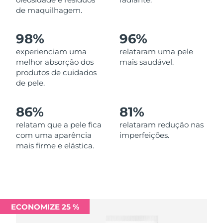
Omã
Entrega prevista
8/13/26
de maquilhagem.
Filipinas
Entrega prevista
8/13/26
98%
96%
experienciam uma
relataram uma pele
Polônia
Entrega prevista
8/11/26
melhor absorção dos
mais saudável.
produtos de cuidados
Portugal
Entrega prevista
8/10/26
de pele.
Porto Rico
Entrega prevista
8/12/26
86%
81%
Catar
relatam que a pele fica
relataram redução nas
Entrega prevista
8/11/26
com uma aparência
imperfeições.
mais firme e elástica.
Reunião
Entrega prevista
8/15/26
Romênia
Entrega prevista
8/10/26
Rússia
Entrega prevista
8/18/26
ECONOMIZE 25 %
Arábia Saudita
Entrega prevista
8/11/26