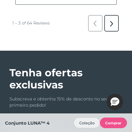
Tenha ofertas
exclusivas
Subscreva e obtenha 15% de desconto no seu
primeiro pedido!
Conjunto LUNA™ 4
Coleção
Comprar
Endereço de e-mail