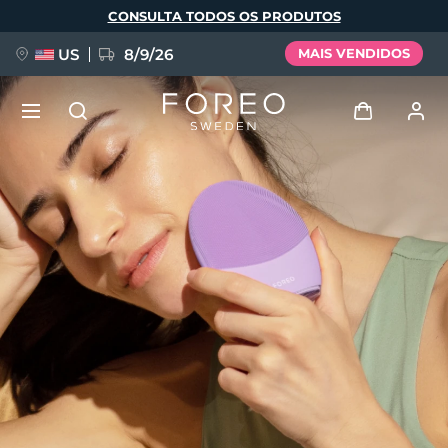
Pular
CONSULTA TODOS OS PRODUTOS
para
o
conteúdo
principal
US
8/9/26
MAIS VENDIDOS
NOVIDADE
Entrar
Idioma
BREAKING NEWS
Perfil de usuário
English
Deutsch
Español
Meus aparelhos
FAQ™ Pure Beauty-Tech Elixir
Français
Italiano
Português
Meus pedidos
Polski
Svenska
Русский
Türkçe
简体中文
繁體中文
Meus endereços
issa™ Teeth Whitening Set
As minhas subscrições