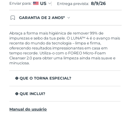
8/9/26
US
Enviar para:
Entrega prevista:
GARANTIA DE 2 ANOS*
Ao efetuar seu pedido hoje, você tem direito a
cobertura completa da Garantia FOREO. Isso
significa que se você tiver qualquer problema até
Abraça a forma mais higiénica de remover 99% de
2 anos após a compra, a FOREO substituirá seu
impurezas e sebo da tua pele. O LUNA™ 4 é o avanço mais
produto gratuitamente.*exceto pelo Luna FOFO
recente do mundo da tecnologia – limpa e firma,
e Luna Play plus cuja garantia é de 90 dias.
oferecendo resultados impressionantes em casa em
tempo recorde. Utiliza-o com o FOREO Micro-Foam
Cleanser 2.0 para obter uma limpeza ainda mais suave e
minuciosa.
O QUE O TORNA ESPECIAL?
96% dos utilizadores indicam uma pele mais saudável.
81% indicam imperfeições reduzidas.
O QUE INCLUI?
Remove impurezas e sebo profundos sem esfarelar a
LUNA™ 4
pele.
Manual do usuário
LUNA™ Micro-Foam Cleanser 2.0
86% dos utilizadores relataram uma pele com
aparência e sensação mais firme e elástica.
Cabo de carregamento USB
Nutre e protege a pele dos danos de radicais livres.
Bolsa de viagem