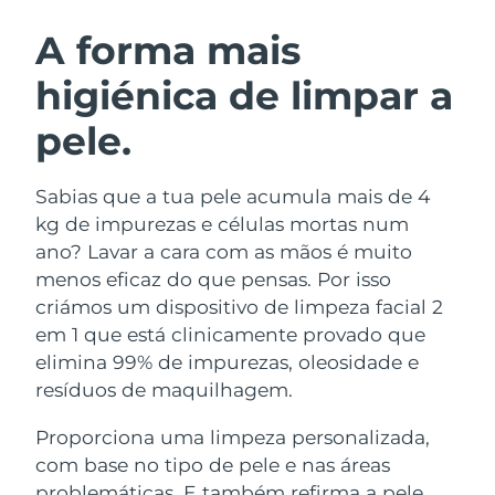
ROTINA DE BELEZA SUECA
Áustria
Entrega prevista
8/8/26
A forma mais
higiénica de limpar a
Barein
Entrega prevista
8/9/26
pele.
Limpeza facial
Lifting facial
Bélgica
Entrega prevista
8/8/26
LUNA™ 4 kit
BEAR™ 2 kit
Bermudas
Entrega prevista
8/14/26
Sabias que a tua pele acumula mais de 4
Anti-aging massage
Microcurrent toning
kg de impurezas e células mortas num
Bósnia e
ano? Lavar a cara com as mãos é muito
Entrega prevista
8/11/26
Hidratação
Cuidado oral
Herzegovina
menos eficaz do que pensas. Por isso
LUNA™ 4 Plus
BEAR™ 2 go
UFO™ 3 kit
issa™ 4
criámos um dispositivo de limpeza facial 2
Massage, LED heating
Microcurrent toning on-the-go
Brunei
Entrega prevista
8/13/26
TRATAMENTO ANTIENVELHECIMENTO
em 1 que está clinicamente provado que
Deep facial hydration
Hybrid silicone sonic toothbrush
FAQ™
elimina 99% de impurezas, oleosidade e
Bulgária
Entrega prevista
8/8/26
resíduos de maquilhagem.
LUNA™ 4 Men
BEAR™ 2 eyes & lips
UFO™ 3 LED
NEW
issa™ 4 plus
Canadá
For men, anti-aging massage
Microcurrent line smoothing device
Entrega prevista
8/12/26
Proporciona uma limpeza personalizada,
Near-infrared and red light therapy
Smart hybrid silicone sonic toothbrush
device
com base no tipo de pele e nas áreas
Chile
Entrega prevista
8/12/26
Antienvelhecimento
Tratamentos LED
problemáticas. E também refirma a pele,