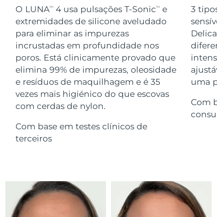
Serum
issa™ Teeth Whitening Gel
O LUNA
4 usa pulsações T-Sonic
e
3 tipo
TM
TM
Advanced pore care essentials
For healthy hair
18% PAP
extremidades de silicone aveludado
sensív
Israel
Entrega prevista
8/12/26
Cosméticos
Homens
para eliminar as impurezas
Delic
Itália
incrustadas em profundidade nos
difere
Entrega prevista
8/8/26
poros. Está clinicamente provado que
inten
Japão
Entrega prevista
8/11/26
elimina 99% de impurezas, oleosidade
ajustá
e resíduos de maquilhagem e é 35
uma pe
Comprar todos
Jersey
Entrega prevista
8/13/26
vezes mais higiénico do que escovas
Com b
com cerdas de nylon.
Cazaquistão
Entrega prevista
8/10/26
consu
FOREO APP
Com base em testes clínicos de
Kuwait
Entrega prevista
8/8/26
terceiros
SOBRE
Letônia
Entrega prevista
8/8/26
Líbano
Entrega prevista
8/9/26
Lituânia
Entrega prevista
8/8/26