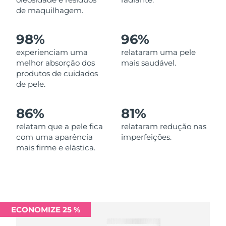
Omã
Entrega prevista
8/11/26
de maquilhagem.
Filipinas
Entrega prevista
8/11/26
98%
96%
experienciam uma
relataram uma pele
Polônia
Entrega prevista
8/9/26
melhor absorção dos
mais saudável.
produtos de cuidados
Portugal
Entrega prevista
8/8/26
de pele.
Porto Rico
Entrega prevista
8/10/26
86%
81%
Catar
relatam que a pele fica
relataram redução nas
Entrega prevista
8/9/26
com uma aparência
imperfeições.
mais firme e elástica.
Reunião
Entrega prevista
8/13/26
Romênia
Entrega prevista
8/8/26
Rússia
Entrega prevista
8/16/26
ECONOMIZE 25 %
Arábia Saudita
Entrega prevista
8/9/26