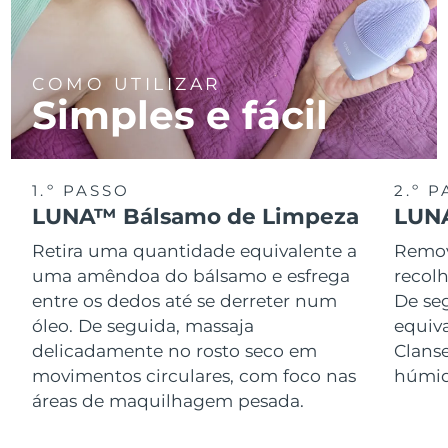
COMO UTILIZAR
Simples e fácil
1.º PASSO
2.º 
LUNA™ Bálsamo de Limpeza
LUNA
Retira uma quantidade equivalente a
Remov
uma amêndoa do bálsamo e esfrega
recol
entre os dedos até se derreter num
De se
óleo. De seguida, massaja
equiv
delicadamente no rosto seco em
Clans
movimentos circulares, com foco nas
húmid
áreas de maquilhagem pesada.