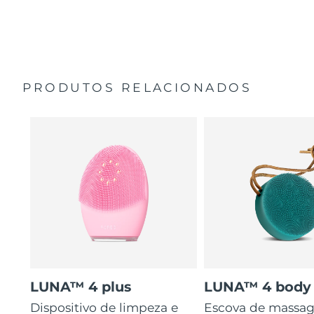
35 vezes mais higiénico do que escovas com cerdas de
Guia de início rápido
nylon.
Manual geral
2 anos de garantia (Espanha, Portugal, Suécia: 3 anos
de garantia)
PRODUTOS RELACIONADOS
LUNA™ 4 plus
LUNA™ 4 body
Dispositivo de limpeza e
Escova de massa