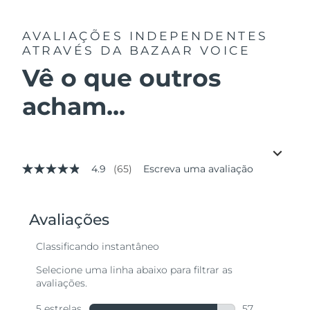
AVALIAÇÕES INDEPENDENTES
ATRAVÉS DA BAZAAR VOICE
Vê o que outros
acham...
4.9
(65)
Escreva uma avaliação
4.9
de
5
estrelas,
valor
médio
de
avaliação.
Read
65
Reviews.
Link
abre