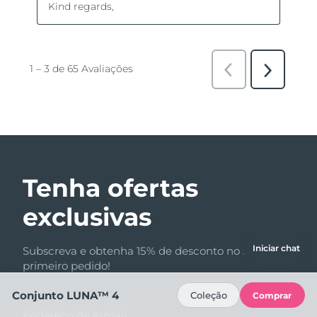
Tenha ofertas
exclusivas
Iniciar chat
Subscreva e obtenha 15% de desconto no seu
primeiro pedido!
Conjunto LUNA™ 4
Coleção
Comprar
Endereço de e-mail