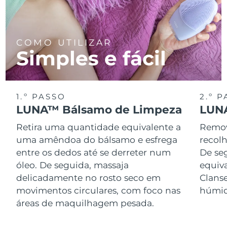
COMO UTILIZAR
Simples e fácil
1.º PASSO
2.º 
LUNA™ Bálsamo de Limpeza
LUNA
Retira uma quantidade equivalente a
Remov
uma amêndoa do bálsamo e esfrega
recol
entre os dedos até se derreter num
De se
óleo. De seguida, massaja
equiv
delicadamente no rosto seco em
Clans
movimentos circulares, com foco nas
húmid
áreas de maquilhagem pesada.