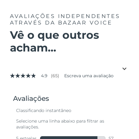
AVALIAÇÕES INDEPENDENTES
ATRAVÉS DA BAZAAR VOICE
Vê o que outros
acham...
4.9
(65)
Escreva uma avaliação
4.9
de
5
estrelas,
valor
médio
de
avaliação.
Read
65
Reviews.
Link
abre