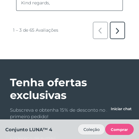
Tenha ofertas
exclusivas
Iniciar chat
Subscreva e obtenha 15% de desconto no seu
primeiro pedido!
Conjunto LUNA™ 4
Coleção
Comprar
Endereço de e-mail