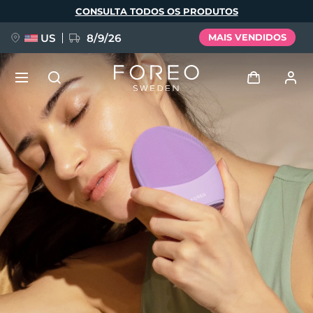
Pular
CONSULTA TODOS OS PRODUTOS
para
o
conteúdo
principal
US
8/9/26
MAIS VENDIDOS
NOVIDADE
Entrar
Idioma
BREAKING NEWS
Perfil de usuário
English
Deutsch
Español
Meus aparelhos
FAQ™ Pure Beauty-Tech Elixir
Français
Italiano
Português
Meus pedidos
Polski
Svenska
Русский
Türkçe
简体中文
繁體中文
Meus endereços
issa™ Teeth Whitening Set
As minhas subscrições