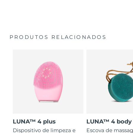
35 vezes mais higiénico do que escovas com cerdas de
Guia de início rápido
nylon.
Manual geral
2 anos de garantia (Espanha, Portugal, Suécia: 3 anos
de garantia)
PRODUTOS RELACIONADOS
LUNA™ 4 plus
LUNA™ 4 body
Dispositivo de limpeza e
Escova de massa