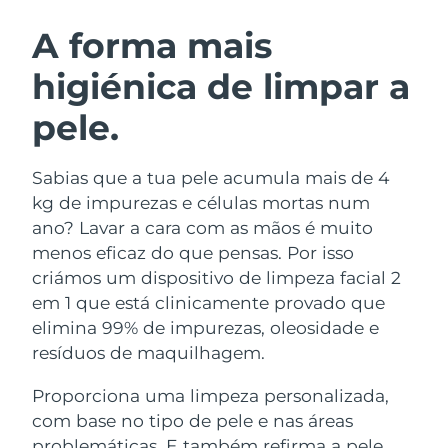
ROTINA DE BELEZA SUECA
Áustria
Entrega prevista
08/08/2026
A forma mais
higiénica de limpar a
Barein
Entrega prevista
09/08/2026
pele.
Limpeza facial
Lifting facial
Bélgica
Entrega prevista
08/08/2026
LUNA™ 4 kit
BEAR™ 2 kit
Bermudas
Entrega prevista
14/08/2026
Sabias que a tua pele acumula mais de 4
Anti-aging massage
Microcurrent toning
kg de impurezas e células mortas num
Bósnia e
ano? Lavar a cara com as mãos é muito
Entrega prevista
11/08/2026
Hidratação
Cuidado oral
Herzegovina
menos eficaz do que pensas. Por isso
LUNA™ 4 Plus
BEAR™ 2 go
UFO™ 3 kit
issa™ 4
criámos um dispositivo de limpeza facial 2
Massage, LED heating
Microcurrent toning on-the-go
Brunei
Entrega prevista
13/08/2026
TRATAMENTO ANTIENVELHECIMENTO
em 1 que está clinicamente provado que
Deep facial hydration
Hybrid silicone sonic toothbrush
FAQ™
elimina 99% de impurezas, oleosidade e
Bulgária
Entrega prevista
08/08/2026
resíduos de maquilhagem.
LUNA™ 4 Men
BEAR™ 2 eyes & lips
UFO™ 3 LED
NEW
issa™ 4 plus
Canadá
For men, anti-aging massage
Microcurrent line smoothing device
Entrega prevista
12/08/2026
Proporciona uma limpeza personalizada,
Near-infrared and red light therapy
Smart hybrid silicone sonic toothbrush
device
com base no tipo de pele e nas áreas
Chile
Entrega prevista
12/08/2026
Antienvelhecimento
Tratamentos LED
problemáticas. E também refirma a pele,