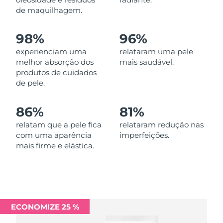
Omã
Entrega prevista
11/08/2026
de maquilhagem.
Filipinas
Entrega prevista
11/08/2026
98%
96%
experienciam uma
relataram uma pele
Polônia
Entrega prevista
09/08/2026
melhor absorção dos
mais saudável.
produtos de cuidados
Portugal
Entrega prevista
08/08/2026
de pele.
Porto Rico
Entrega prevista
10/08/2026
86%
81%
Catar
relatam que a pele fica
relataram redução nas
Entrega prevista
09/08/2026
com uma aparência
imperfeições.
mais firme e elástica.
Reunião
Entrega prevista
13/08/2026
Romênia
Entrega prevista
08/08/2026
Rússia
Entrega prevista
16/08/2026
ECONOMIZE 25 %
Arábia Saudita
Entrega prevista
09/08/2026