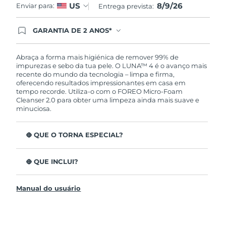
8/9/26
US
Enviar para:
Entrega prevista:
GARANTIA DE 2 ANOS*
Ao efetuar seu pedido hoje, você tem direito a
cobertura completa da Garantia FOREO. Isso
significa que se você tiver qualquer problema até
Abraça a forma mais higiénica de remover 99% de
2 anos após a compra, a FOREO substituirá seu
impurezas e sebo da tua pele. O LUNA™ 4 é o avanço mais
produto gratuitamente.*exceto pelo Luna FOFO
recente do mundo da tecnologia – limpa e firma,
e Luna Play plus cuja garantia é de 90 dias.
oferecendo resultados impressionantes em casa em
tempo recorde. Utiliza-o com o FOREO Micro-Foam
Cleanser 2.0 para obter uma limpeza ainda mais suave e
minuciosa.
O QUE O TORNA ESPECIAL?
96% dos utilizadores indicam uma pele mais saudável.
81% indicam imperfeições reduzidas.
O QUE INCLUI?
Remove impurezas e sebo profundos sem esfarelar a
LUNA™ 4
pele.
Manual do usuário
LUNA™ Micro-Foam Cleanser 2.0
86% dos utilizadores relataram uma pele com
aparência e sensação mais firme e elástica.
Cabo de carregamento USB
Nutre e protege a pele dos danos de radicais livres.
Bolsa de viagem