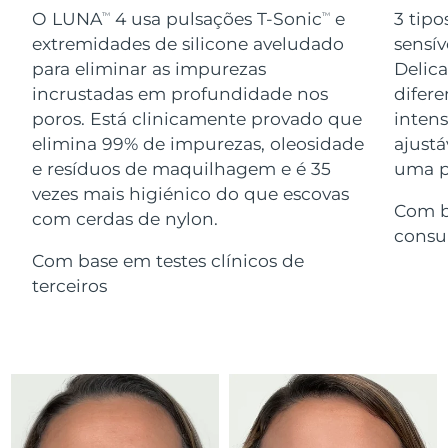
Serum
issa™ Teeth Whitening Gel
O LUNA
4 usa pulsações T-Sonic
e
3 tipo
TM
TM
Advanced pore care essentials
For healthy hair
18% PAP
extremidades de silicone aveludado
sensív
Israel
Entrega prevista
12/08/2026
Cosméticos
Homens
para eliminar as impurezas
Delic
Itália
incrustadas em profundidade nos
difere
Entrega prevista
08/08/2026
poros. Está clinicamente provado que
inten
Japão
Entrega prevista
11/08/2026
elimina 99% de impurezas, oleosidade
ajustá
e resíduos de maquilhagem e é 35
uma pe
Comprar todos
Jersey
Entrega prevista
13/08/2026
vezes mais higiénico do que escovas
Com b
com cerdas de nylon.
Cazaquistão
Entrega prevista
10/08/2026
consu
FOREO APP
Com base em testes clínicos de
Kuwait
Entrega prevista
08/08/2026
terceiros
SOBRE
Letônia
Entrega prevista
08/08/2026
Líbano
Entrega prevista
09/08/2026
Lituânia
Entrega prevista
08/08/2026