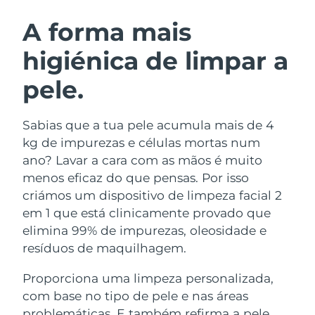
ROTINA DE BELEZA SUECA
Áustria
Entrega prevista
8/10/26
A forma mais
higiénica de limpar a
Barein
Entrega prevista
8/11/26
pele.
Limpeza facial
Lifting facial
Bélgica
Entrega prevista
8/10/26
LUNA™ 4 kit
BEAR™ 2 kit
Bermudas
Entrega prevista
8/16/26
Sabias que a tua pele acumula mais de 4
Anti-aging massage
Microcurrent toning
kg de impurezas e células mortas num
Bósnia e
ano? Lavar a cara com as mãos é muito
Entrega prevista
8/13/26
Hidratação
Cuidado oral
Herzegovina
menos eficaz do que pensas. Por isso
LUNA™ 4 Plus
BEAR™ 2 go
UFO™ 3 kit
issa™ 4
criámos um dispositivo de limpeza facial 2
Massage, LED heating
Microcurrent toning on-the-go
Brunei
Entrega prevista
8/15/26
TRATAMENTO ANTIENVELHECIMENTO
em 1 que está clinicamente provado que
Deep facial hydration
Hybrid silicone sonic toothbrush
FAQ™
elimina 99% de impurezas, oleosidade e
Bulgária
Entrega prevista
8/10/26
resíduos de maquilhagem.
LUNA™ 4 Men
BEAR™ 2 eyes & lips
UFO™ 3 LED
NEW
issa™ 4 plus
Canadá
For men, anti-aging massage
Microcurrent line smoothing device
Entrega prevista
8/14/26
Proporciona uma limpeza personalizada,
Near-infrared and red light therapy
Smart hybrid silicone sonic toothbrush
device
com base no tipo de pele e nas áreas
Chile
Entrega prevista
8/14/26
Antienvelhecimento
Tratamentos LED
problemáticas. E também refirma a pele,