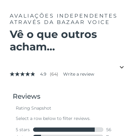
AVALIAÇÕES INDEPENDENTES
ATRAVÉS DA BAZAAR VOICE
Vê o que outros
acham...
4.9
(64)
Write a review
4.9
out
of
5
stars,
average
rating
value.
Read
64
Reviews.
Same
page