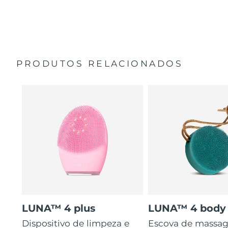
35 vezes mais higiénico do que escovas com cerdas de
Guia de início rápido
nylon.
Manual geral
2 anos de garantia (Espanha, Portugal, Suécia: 3 anos
de garantia)
PRODUTOS RELACIONADOS
LUNA™ 4 plus
LUNA™ 4 body
Dispositivo de limpeza e
Escova de massa