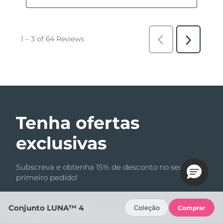
Tenha ofertas
exclusivas
Subscreva e obtenha 15% de desconto no seu
primeiro pedido!
Conjunto LUNA™ 4
Coleção
Comprar
Endereço de e-mail