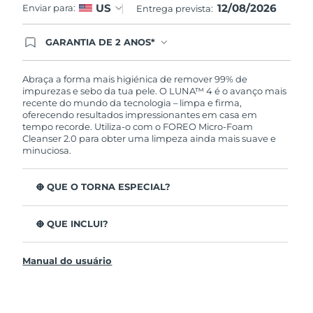
12/08/2026
US
Enviar para:
Entrega prevista:
GARANTIA DE 2 ANOS*
Ao efetuar seu pedido hoje, você tem direito a
cobertura completa da Garantia FOREO. Isso
significa que se você tiver qualquer problema até
Abraça a forma mais higiénica de remover 99% de
2 anos após a compra, a FOREO substituirá seu
impurezas e sebo da tua pele. O LUNA™ 4 é o avanço mais
produto gratuitamente.*exceto pelo Luna FOFO
recente do mundo da tecnologia – limpa e firma,
e Luna Play plus cuja garantia é de 90 dias.
oferecendo resultados impressionantes em casa em
tempo recorde. Utiliza-o com o FOREO Micro-Foam
Cleanser 2.0 para obter uma limpeza ainda mais suave e
minuciosa.
O QUE O TORNA ESPECIAL?
96% dos utilizadores indicam uma pele mais saudável.
81% indicam imperfeições reduzidas.
O QUE INCLUI?
Remove impurezas e sebo profundos sem esfarelar a
LUNA™ 4
pele.
Manual do usuário
LUNA™ Micro-Foam Cleanser 2.0
86% dos utilizadores relataram uma pele com
aparência e sensação mais firme e elástica.
Cabo de carregamento USB
Nutre e protege a pele dos danos de radicais livres.
Bolsa de viagem