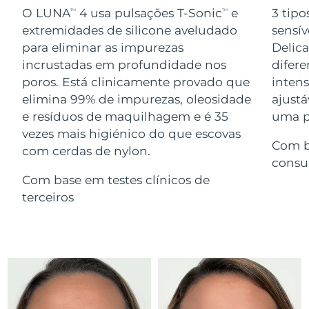
Serum
issa™ Teeth Whitening Gel
O LUNA
4 usa pulsações T-Sonic
e
3 tipo
TM
TM
Advanced pore care essentials
For healthy hair
18% PAP
extremidades de silicone aveludado
sensív
Israel
Entrega prevista
8/14/26
Cosméticos
Homens
para eliminar as impurezas
Delic
Itália
incrustadas em profundidade nos
difere
Entrega prevista
8/10/26
poros. Está clinicamente provado que
inten
Japão
Entrega prevista
8/13/26
elimina 99% de impurezas, oleosidade
ajustá
e resíduos de maquilhagem e é 35
uma pe
Comprar todos
Jersey
Entrega prevista
8/15/26
vezes mais higiénico do que escovas
Com b
com cerdas de nylon.
Cazaquistão
Entrega prevista
8/12/26
consu
FOREO APP
Com base em testes clínicos de
Kuwait
Entrega prevista
8/10/26
terceiros
SOBRE
Letônia
Entrega prevista
8/10/26
Líbano
Entrega prevista
8/11/26
Lituânia
Entrega prevista
8/10/26