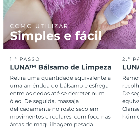
COMO UTILIZAR
Simples e fácil
1.º PASSO
2.º 
LUNA™ Bálsamo de Limpeza
LUNA
Retira uma quantidade equivalente a
Remov
uma amêndoa do bálsamo e esfrega
recol
entre os dedos até se derreter num
De se
óleo. De seguida, massaja
equiv
delicadamente no rosto seco em
Clans
movimentos circulares, com foco nas
húmid
áreas de maquilhagem pesada.