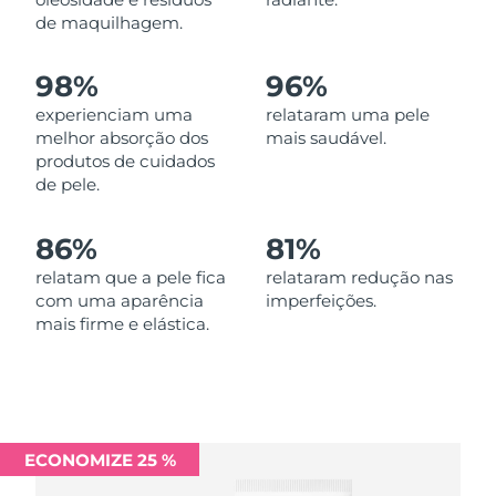
Omã
Entrega prevista
8/13/26
de maquilhagem.
Filipinas
Entrega prevista
8/13/26
98%
96%
experienciam uma
relataram uma pele
Polônia
Entrega prevista
8/11/26
melhor absorção dos
mais saudável.
produtos de cuidados
Portugal
Entrega prevista
8/10/26
de pele.
Porto Rico
Entrega prevista
8/12/26
86%
81%
Catar
relatam que a pele fica
relataram redução nas
Entrega prevista
8/11/26
com uma aparência
imperfeições.
mais firme e elástica.
Reunião
Entrega prevista
8/15/26
Romênia
Entrega prevista
8/10/26
Rússia
Entrega prevista
8/18/26
ECONOMIZE 25 %
Arábia Saudita
Entrega prevista
8/11/26