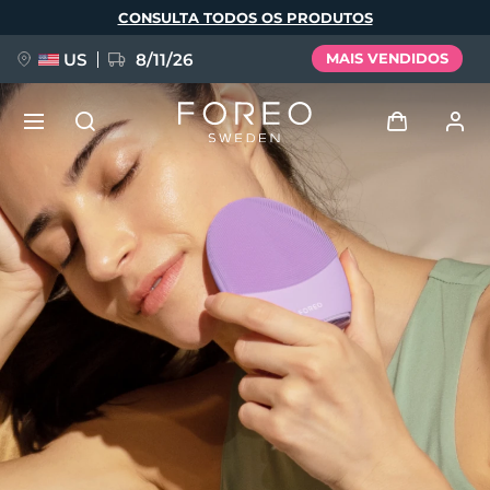
Pular
CONSULTA TODOS OS PRODUTOS
para
o
conteúdo
principal
US
8/11/26
MAIS VENDIDOS
NOVIDADE
Entrar
Idioma
BREAKING NEWS
Perfil de usuário
English
Deutsch
Español
Meus aparelhos
FAQ™ Pure Beauty-Tech Elixir
Français
Italiano
Português
Meus pedidos
Polski
Svenska
Русский
Türkçe
简体中文
繁體中文
Meus endereços
issa™ Teeth Whitening Set
As minhas subscrições