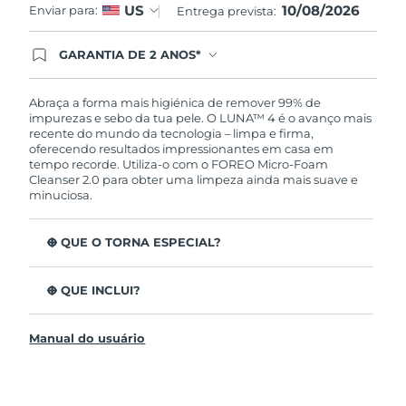
10/08/2026
US
Enviar para:
Entrega prevista:
GARANTIA DE 2 ANOS*
Ao efetuar seu pedido hoje, você tem direito a
cobertura completa da Garantia FOREO. Isso
significa que se você tiver qualquer problema até
Abraça a forma mais higiénica de remover 99% de
2 anos após a compra, a FOREO substituirá seu
impurezas e sebo da tua pele. O LUNA™ 4 é o avanço mais
produto gratuitamente.*exceto pelo Luna FOFO
recente do mundo da tecnologia – limpa e firma,
e Luna Play plus cuja garantia é de 90 dias.
oferecendo resultados impressionantes em casa em
tempo recorde. Utiliza-o com o FOREO Micro-Foam
Cleanser 2.0 para obter uma limpeza ainda mais suave e
minuciosa.
O QUE O TORNA ESPECIAL?
96% dos utilizadores indicam uma pele mais saudável.
81% indicam imperfeições reduzidas.
O QUE INCLUI?
Remove impurezas e sebo profundos sem esfarelar a
LUNA™ 4
pele.
Manual do usuário
LUNA™ Micro-Foam Cleanser 2.0
86% dos utilizadores relataram uma pele com
aparência e sensação mais firme e elástica.
Cabo de carregamento USB
Nutre e protege a pele dos danos de radicais livres.
Bolsa de viagem