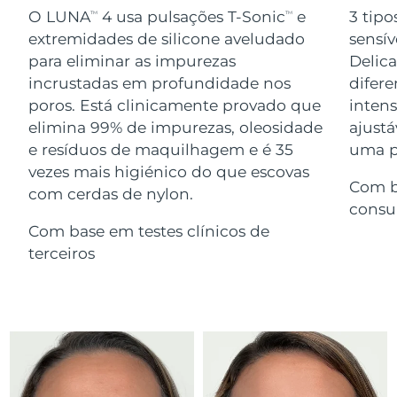
Serum
issa™ Teeth Whitening Gel
O LUNA
4 usa pulsações T-Sonic
e
3 tipo
TM
TM
Advanced pore care essentials
For healthy hair
18% PAP
extremidades de silicone aveludado
sensív
Israel
Entrega prevista
8/13/26
Cosméticos
Homens
para eliminar as impurezas
Delic
Itália
incrustadas em profundidade nos
difere
Entrega prevista
8/9/26
poros. Está clinicamente provado que
inten
Japão
Entrega prevista
8/12/26
elimina 99% de impurezas, oleosidade
ajustá
e resíduos de maquilhagem e é 35
uma pe
Comprar todos
Jersey
Entrega prevista
8/14/26
vezes mais higiénico do que escovas
Com b
com cerdas de nylon.
Cazaquistão
Entrega prevista
8/11/26
consu
FOREO APP
Com base em testes clínicos de
Kuwait
Entrega prevista
8/9/26
terceiros
SOBRE
Letônia
Entrega prevista
8/9/26
Líbano
Entrega prevista
8/10/26
Lituânia
Entrega prevista
8/9/26