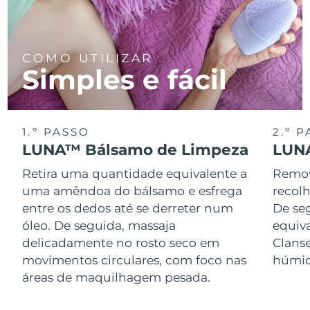
COMO UTILIZAR
Simples e fácil
1.º PASSO
2.º 
LUNA™ Bálsamo de Limpeza
LUNA
Retira uma quantidade equivalente a
Remov
uma amêndoa do bálsamo e esfrega
recol
entre os dedos até se derreter num
De se
óleo. De seguida, massaja
equiv
delicadamente no rosto seco em
Clans
movimentos circulares, com foco nas
húmid
áreas de maquilhagem pesada.