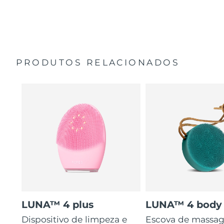
35 vezes mais higiénico do que escovas com cerdas de
Guia de início rápido
nylon.
Manual geral
2 anos de garantia (Espanha, Portugal, Suécia: 3 anos
de garantia)
PRODUTOS RELACIONADOS
LUNA™ 4 plus
LUNA™ 4 body
Dispositivo de limpeza e
Escova de massa