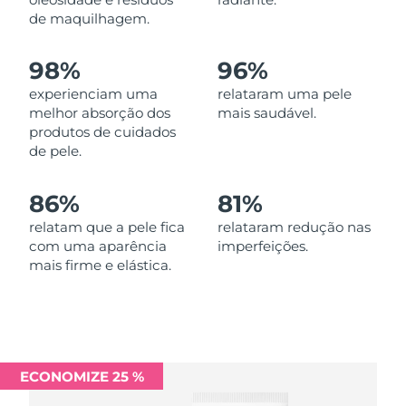
Omã
Entrega prevista
8/12/26
de maquilhagem.
Filipinas
Entrega prevista
8/12/26
98%
96%
experienciam uma
relataram uma pele
Polônia
Entrega prevista
8/10/26
melhor absorção dos
mais saudável.
produtos de cuidados
Portugal
Entrega prevista
8/9/26
de pele.
Porto Rico
Entrega prevista
8/11/26
86%
81%
Catar
relatam que a pele fica
relataram redução nas
Entrega prevista
8/10/26
com uma aparência
imperfeições.
mais firme e elástica.
Reunião
Entrega prevista
8/14/26
Romênia
Entrega prevista
8/9/26
Rússia
Entrega prevista
8/17/26
ECONOMIZE 25 %
Arábia Saudita
Entrega prevista
8/10/26