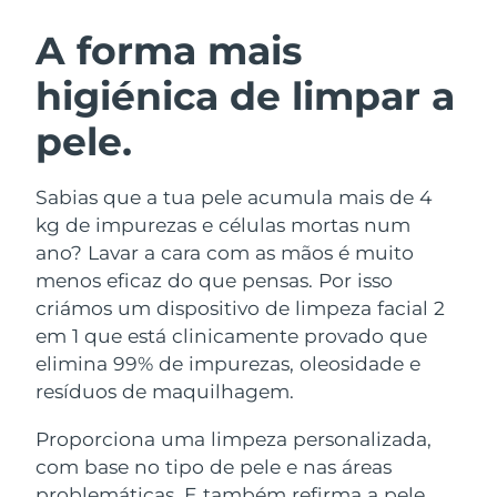
ROTINA DE BELEZA SUECA
Áustria
Entrega prevista
8/9/26
A forma mais
higiénica de limpar a
Barein
Entrega prevista
8/10/26
pele.
Limpeza facial
Lifting facial
Bélgica
Entrega prevista
8/9/26
LUNA™ 4 kit
BEAR™ 2 kit
Bermudas
Entrega prevista
8/15/26
Sabias que a tua pele acumula mais de 4
Anti-aging massage
Microcurrent toning
kg de impurezas e células mortas num
Bósnia e
ano? Lavar a cara com as mãos é muito
Entrega prevista
8/12/26
Hidratação
Cuidado oral
Herzegovina
menos eficaz do que pensas. Por isso
LUNA™ 4 Plus
BEAR™ 2 go
UFO™ 3 kit
issa™ 4
criámos um dispositivo de limpeza facial 2
Massage, LED heating
Microcurrent toning on-the-go
Brunei
Entrega prevista
8/14/26
TRATAMENTO ANTIENVELHECIMENTO
em 1 que está clinicamente provado que
Deep facial hydration
Hybrid silicone sonic toothbrush
FAQ™
elimina 99% de impurezas, oleosidade e
Bulgária
Entrega prevista
8/9/26
resíduos de maquilhagem.
LUNA™ 4 Men
BEAR™ 2 eyes & lips
UFO™ 3 LED
NEW
issa™ 4 plus
Canadá
For men, anti-aging massage
Microcurrent line smoothing device
Entrega prevista
8/13/26
Proporciona uma limpeza personalizada,
Near-infrared and red light therapy
Smart hybrid silicone sonic toothbrush
device
com base no tipo de pele e nas áreas
Chile
Entrega prevista
8/13/26
Antienvelhecimento
Tratamentos LED
problemáticas. E também refirma a pele,