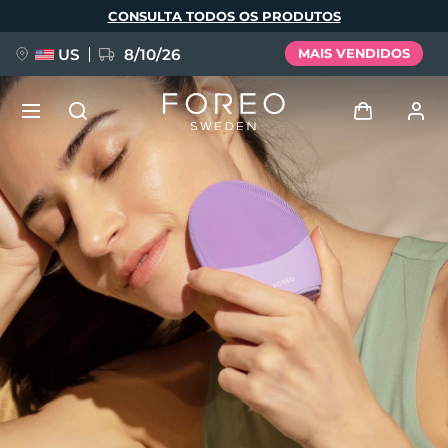
Pular
CONSULTA TODOS OS PRODUTOS
para
o
conteúdo
principal
US
8/10/26
MAIS VENDIDOS
NOVIDADE
Entrar
Idioma
BREAKING NEWS
Perfil de usuário
English
Deutsch
Español
Meus aparelhos
FAQ™ Pure Beauty-Tech Elixir
Français
Italiano
Português
Meus pedidos
Polski
Svenska
Русский
Türkçe
简体中文
繁體中文
Meus endereços
issa™ Teeth Whitening Set
As minhas subscrições