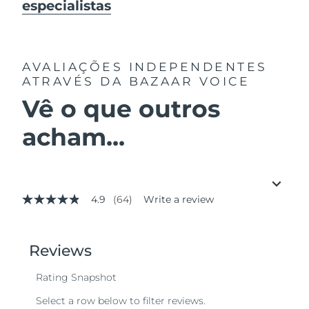
especialistas
AVALIAÇÕES INDEPENDENTES
ATRAVÉS DA BAZAAR VOICE
Vê o que outros
acham...
4.9
(64)
Write a review
4.9
out
of
5
stars,
average
rating
value.
Read
64