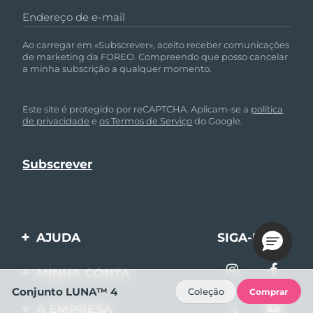
Endereço de e-mail
Ao carregar em «Subscrever», aceito receber comunicações
de marketing da FOREO. Compreendo que posso cancelar
a minha subscrição a qualquer momento.
Este site é protegido por reCAPTCHA. Aplicam-se a
política
de privacidade
e
os Termos de Serviço
do Google.
AJUDA
SIGA-NOS
Entre em contato
MINHA CONTA
Conjunto LUNA™ 4
Encomendas & Envios
Coleção
Comprar
Registro de produto
A EMPRESA