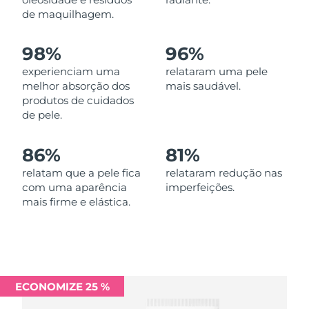
Omã
Entrega prevista
8/12/26
de maquilhagem.
Filipinas
Entrega prevista
8/12/26
98%
96%
experienciam uma
relataram uma pele
Polônia
Entrega prevista
8/10/26
melhor absorção dos
mais saudável.
produtos de cuidados
Portugal
Entrega prevista
8/9/26
de pele.
Porto Rico
Entrega prevista
8/11/26
86%
81%
Catar
relatam que a pele fica
relataram redução nas
Entrega prevista
8/10/26
com uma aparência
imperfeições.
mais firme e elástica.
Reunião
Entrega prevista
8/14/26
Romênia
Entrega prevista
8/9/26
Rússia
Entrega prevista
8/17/26
ECONOMIZE 25 %
Arábia Saudita
Entrega prevista
8/10/26