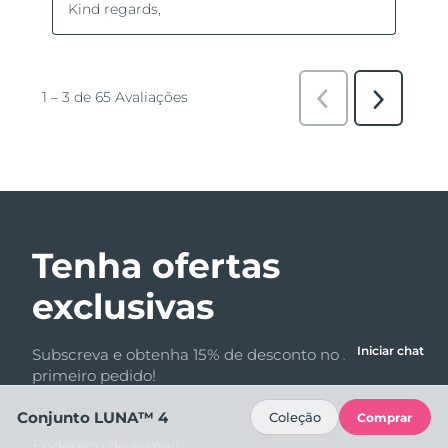
Tenha ofertas
exclusivas
Iniciar chat
Subscreva e obtenha 15% de desconto no seu
primeiro pedido!
Conjunto LUNA™ 4
Coleção
Comprar
Endereço de e-mail