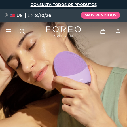
Pular
CONSULTA TODOS OS PRODUTOS
para
o
conteúdo
principal
US
8/10/26
MAIS VENDIDOS
NOVIDADE
Entrar
Idioma
BREAKING NEWS
Perfil de usuário
English
Deutsch
Español
Meus aparelhos
FAQ™ Pure Beauty-Tech Elixir
Français
Italiano
Português
Meus pedidos
Polski
Svenska
Русский
Türkçe
简体中文
繁體中文
Meus endereços
issa™ Teeth Whitening Set
As minhas subscrições