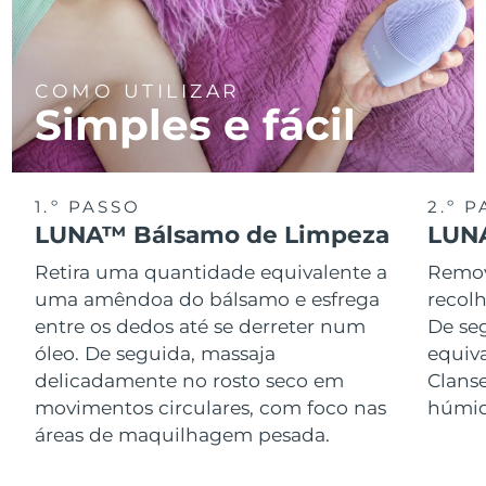
COMO UTILIZAR
Simples e fácil
1.º PASSO
2.º 
LUNA™ Bálsamo de Limpeza
LUNA
Retira uma quantidade equivalente a
Remov
uma amêndoa do bálsamo e esfrega
recol
entre os dedos até se derreter num
De se
óleo. De seguida, massaja
equiv
delicadamente no rosto seco em
Clans
movimentos circulares, com foco nas
húmid
áreas de maquilhagem pesada.