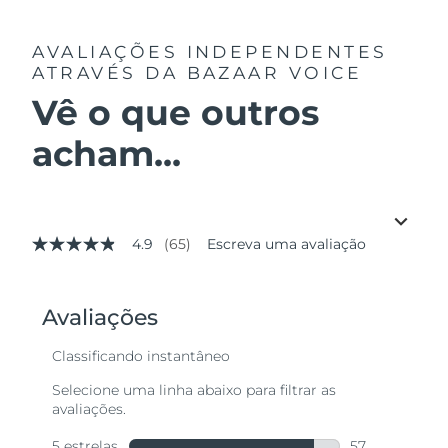
AVALIAÇÕES INDEPENDENTES
ATRAVÉS DA BAZAAR VOICE
Vê o que outros
acham...
4.9
(65)
Escreva uma avaliação
4.9
de
5
estrelas,
valor
médio
de
avaliação.
Read
65
Reviews.
Link
abre