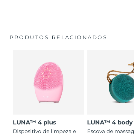
35 vezes mais higiénico do que escovas com cerdas de
Guia de início rápido
nylon.
Manual geral
2 anos de garantia (Espanha, Portugal, Suécia: 3 anos
de garantia)
PRODUTOS RELACIONADOS
LUNA™ 4 plus
LUNA™ 4 body
Dispositivo de limpeza e
Escova de massa