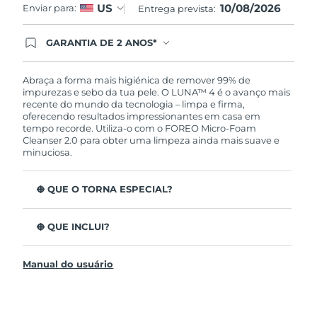
10/08/2026
US
Enviar para:
Entrega prevista:
GARANTIA DE 2 ANOS*
Ao efetuar seu pedido hoje, você tem direito a
cobertura completa da Garantia FOREO. Isso
significa que se você tiver qualquer problema até
Abraça a forma mais higiénica de remover 99% de
2 anos após a compra, a FOREO substituirá seu
impurezas e sebo da tua pele. O LUNA™ 4 é o avanço mais
produto gratuitamente.*exceto pelo Luna FOFO
recente do mundo da tecnologia – limpa e firma,
e Luna Play plus cuja garantia é de 90 dias.
oferecendo resultados impressionantes em casa em
tempo recorde. Utiliza-o com o FOREO Micro-Foam
Cleanser 2.0 para obter uma limpeza ainda mais suave e
minuciosa.
O QUE O TORNA ESPECIAL?
96% dos utilizadores indicam uma pele mais saudável.
81% indicam imperfeições reduzidas.
O QUE INCLUI?
Remove impurezas e sebo profundos sem esfarelar a
LUNA™ 4
pele.
Manual do usuário
LUNA™ Micro-Foam Cleanser 2.0
86% dos utilizadores relataram uma pele com
aparência e sensação mais firme e elástica.
Cabo de carregamento USB
Nutre e protege a pele dos danos de radicais livres.
Bolsa de viagem