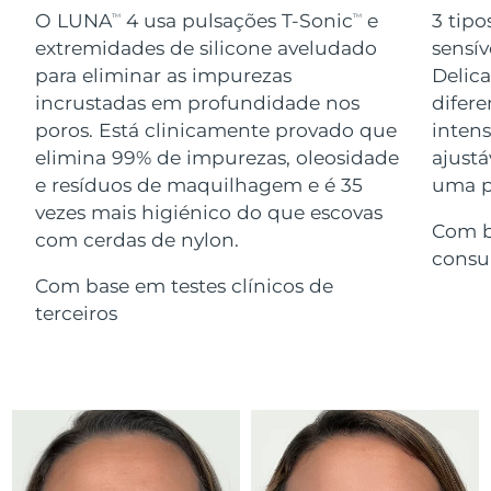
Serum
issa™ Teeth Whitening Gel
O LUNA
4 usa pulsações T-Sonic
e
3 tipo
TM
TM
Advanced pore care essentials
For healthy hair
18% PAP
extremidades de silicone aveludado
sensív
Israel
Entrega prevista
8/13/26
Cosméticos
Homens
para eliminar as impurezas
Delic
Itália
incrustadas em profundidade nos
difere
Entrega prevista
8/9/26
poros. Está clinicamente provado que
inten
Japão
Entrega prevista
8/12/26
elimina 99% de impurezas, oleosidade
ajustá
e resíduos de maquilhagem e é 35
uma pe
Comprar todos
Jersey
Entrega prevista
8/14/26
vezes mais higiénico do que escovas
Com b
com cerdas de nylon.
Cazaquistão
Entrega prevista
8/11/26
consu
FOREO APP
Com base em testes clínicos de
Kuwait
Entrega prevista
8/9/26
terceiros
SOBRE
Letônia
Entrega prevista
8/9/26
Líbano
Entrega prevista
8/10/26
Lituânia
Entrega prevista
8/9/26