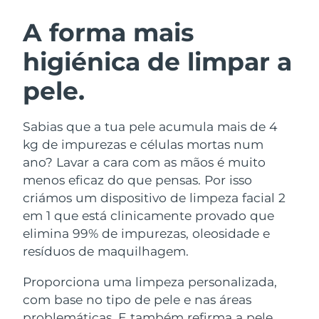
ROTINA DE BELEZA SUECA
Áustria
Entrega prevista
8/9/26
A forma mais
higiénica de limpar a
Barein
Entrega prevista
8/10/26
pele.
Limpeza facial
Lifting facial
Bélgica
Entrega prevista
8/9/26
LUNA™ 4 kit
BEAR™ 2 kit
Bermudas
Entrega prevista
8/15/26
Sabias que a tua pele acumula mais de 4
Anti-aging massage
Microcurrent toning
kg de impurezas e células mortas num
Bósnia e
ano? Lavar a cara com as mãos é muito
Entrega prevista
8/12/26
Hidratação
Cuidado oral
Herzegovina
menos eficaz do que pensas. Por isso
LUNA™ 4 Plus
BEAR™ 2 go
UFO™ 3 kit
issa™ 4
criámos um dispositivo de limpeza facial 2
Massage, LED heating
Microcurrent toning on-the-go
Brunei
Entrega prevista
8/14/26
TRATAMENTO ANTIENVELHECIMENTO
em 1 que está clinicamente provado que
Deep facial hydration
Hybrid silicone sonic toothbrush
FAQ™
elimina 99% de impurezas, oleosidade e
Bulgária
Entrega prevista
8/9/26
resíduos de maquilhagem.
LUNA™ 4 Men
BEAR™ 2 eyes & lips
UFO™ 3 LED
NEW
issa™ 4 plus
Canadá
For men, anti-aging massage
Microcurrent line smoothing device
Entrega prevista
8/13/26
Proporciona uma limpeza personalizada,
Near-infrared and red light therapy
Smart hybrid silicone sonic toothbrush
device
com base no tipo de pele e nas áreas
Chile
Entrega prevista
8/13/26
Antienvelhecimento
Tratamentos LED
problemáticas. E também refirma a pele,