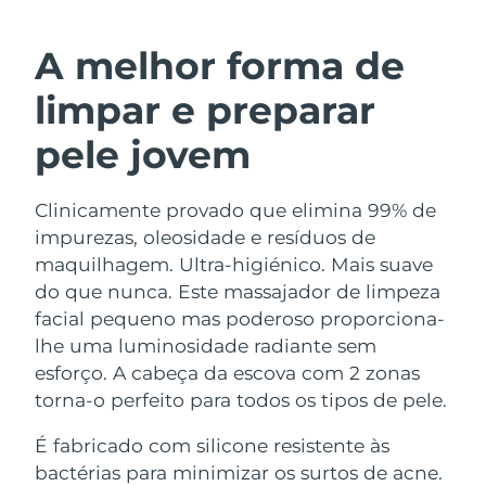
ROTINA DE BELEZA SUECA
Áustria
Entrega prevista
8/8/26
A melhor forma de
Barein
Entrega prevista
8/9/26
limpar e preparar
Limpeza facial
Lifting facial
Bélgica
Entrega prevista
8/8/26
pele jovem
LUNA™ 4 kit
BEAR™ 2 kit
Bermudas
Entrega prevista
8/14/26
Anti-aging massage
Microcurrent toning
Clinicamente provado que elimina 99% de
impurezas, oleosidade e resíduos de
Bósnia e
Entrega prevista
8/11/26
Hidratação
Cuidado oral
Herzegovina
maquilhagem. Ultra-higiénico. Mais suave
LUNA™ 4 Plus
BEAR™ 2 go
do que nunca. Este massajador de limpeza
UFO™ 3 kit
issa™ 4
Massage, LED heating
Microcurrent toning on-the-go
Brunei
Entrega prevista
8/13/26
facial pequeno mas poderoso proporciona-
TRATAMENTO ANTIENVELHECIMENTO
Deep facial hydration
Hybrid silicone sonic toothbrush
lhe uma luminosidade radiante sem
FAQ™
Bulgária
Entrega prevista
8/8/26
esforço. A cabeça da escova com 2 zonas
LUNA™ 4 Men
BEAR™ 2 eyes & lips
UFO™ 3 LED
NEW
torna-o perfeito para todos os tipos de pele.
issa™ 4 plus
Canadá
For men, anti-aging massage
Microcurrent line smoothing device
Entrega prevista
8/12/26
Near-infrared and red light therapy
Smart hybrid silicone sonic toothbrush
É fabricado com silicone resistente às
device
Chile
Entrega prevista
8/12/26
bactérias para minimizar os surtos de acne.
Antienvelhecimento
Tratamentos LED