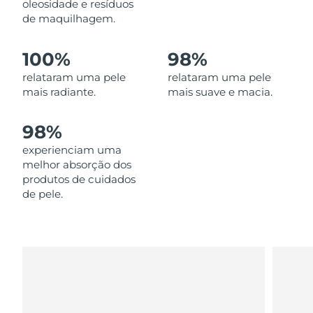
oleosidade e resíduos
Omã
Entrega prevista
8/11/26
de maquilhagem.
Filipinas
Entrega prevista
8/11/26
100%
98%
Polônia
relataram uma pele
relataram uma pele
Entrega prevista
8/9/26
mais radiante.
mais suave e macia.
Portugal
Entrega prevista
8/8/26
98%
Porto Rico
Entrega prevista
8/10/26
experienciam uma
melhor absorção dos
Catar
Entrega prevista
8/9/26
produtos de cuidados
de pele.
Reunião
Entrega prevista
8/13/26
Romênia
Entrega prevista
8/8/26
Rússia
Entrega prevista
8/16/26
Arábia Saudita
Entrega prevista
8/9/26