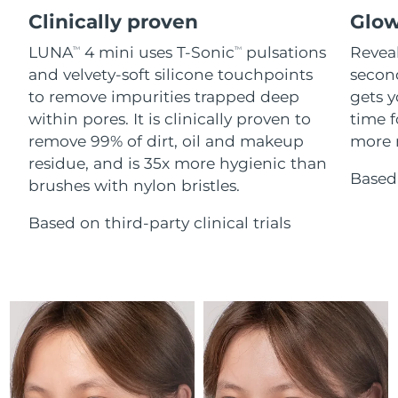
Serum
issa™ Teeth Whitening Gel
Clinically proven
Glow
Advanced pore care essentials
For healthy hair
18% PAP
Israel
Entrega prevista
8/12/26
Cosméticos
Homens
LUNA
4 mini uses T-Sonic
pulsations
Reveal
TM
TM
and velvety-soft silicone touchpoints
secon
Itália
Entrega prevista
8/8/26
to remove impurities trapped deep
gets y
within pores. It is clinically proven to
time f
Japão
Entrega prevista
8/11/26
remove 99% of dirt, oil and makeup
more r
Comprar todos
residue, and is 35x more hygienic than
Jersey
Entrega prevista
8/13/26
Based 
brushes with nylon bristles.
Cazaquistão
Entrega prevista
8/10/26
Based on third-party clinical trials
FOREO APP
Kuwait
Entrega prevista
8/8/26
SOBRE
Letônia
Entrega prevista
8/8/26
Líbano
Entrega prevista
8/9/26
Lituânia
Entrega prevista
8/8/26