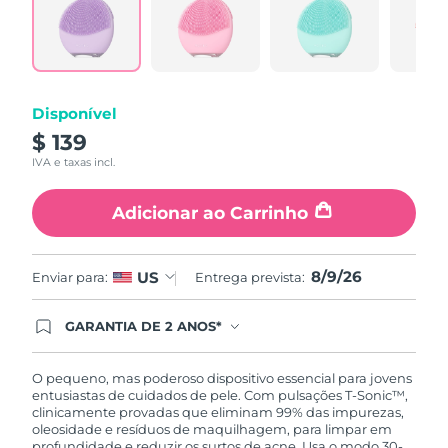
Reviews.
Tailândia
Entrega prevista
8/12/26
Same
page
link.
Turquia
Entrega prevista
8/9/26
Emirados Árabes
Disponível
Entrega prevista
8/9/26
Unidos
$ 139
IVA e taxas incl.
Reino Unido
Entrega prevista
8/8/26
Adicionar ao Carrinho
Estados Unidos
Entrega prevista
8/9/26
Uzbequistão
Entrega prevista
8/13/26
8/9/26
US
Enviar para:
Entrega prevista:
Vietnã
Entrega prevista
8/14/26
GARANTIA DE 2 ANOS*
Ao efetuar seu pedido hoje, você tem direito a
cobertura completa da Garantia FOREO. Isso
significa que se você tiver qualquer problema até
O pequeno, mas poderoso dispositivo essencial para jovens
2 anos após a compra, a FOREO substituirá seu
entusiastas de cuidados de pele. Com pulsações T-Sonic™,
produto gratuitamente.*exceto pelo Luna FOFO
clinicamente provadas que eliminam 99% das impurezas,
e Luna Play plus cuja garantia é de 90 dias.
oleosidade e resíduos de maquilhagem, para limpar em
profundidade e reduzir os surtos de acne. Usa o modo 30-