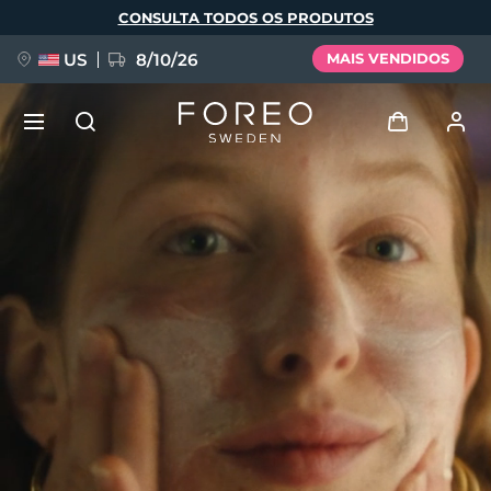
Pular
CONSULTA TODOS OS PRODUTOS
para
o
conteúdo
principal
US
8/10/26
MAIS VENDIDOS
NOVIDADE
Entrar
Idioma
BREAKING NEWS
Perfil de usuário
English
Deutsch
Español
Meus aparelhos
FAQ™ Pure Beauty-Tech Elixir
Français
Italiano
Português
Meus pedidos
Polski
Svenska
Русский
Türkçe
简体中文
繁體中文
Meus endereços
issa™ Teeth Whitening Set
As minhas subscrições