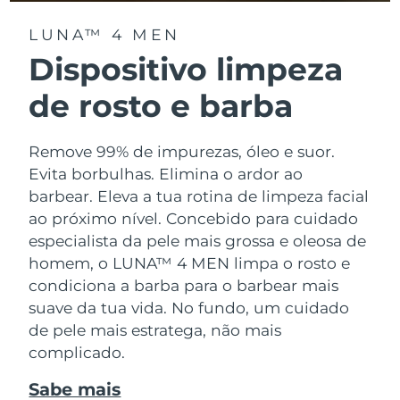
Serum
issa™ Teeth Whitening Gel
Advanced pore care essentials
For healthy hair
LUNA™ 4 MEN
18% PAP
Israel
Entrega prevista
12.08.2026
Cosméticos
Homens
Dispositivo limpeza
Itália
Entrega prevista
08.08.2026
de rosto e barba
Japão
Entrega prevista
11.08.2026
Remove 99% de impurezas, óleo e suor.
Comprar todos
Jersey
Entrega prevista
13.08.2026
Evita borbulhas. Elimina o ardor ao
barbear. Eleva a tua rotina de limpeza facial
Cazaquistão
Entrega prevista
10.08.2026
ao próximo nível. Concebido para cuidado
FOREO APP
especialista da pele mais grossa e oleosa de
Kuwait
Entrega prevista
08.08.2026
homem, o LUNA™ 4 MEN limpa o rosto e
SOBRE
condiciona a barba para o barbear mais
Letônia
Entrega prevista
08.08.2026
suave da tua vida. No fundo, um cuidado
de pele mais estratega, não mais
Líbano
Entrega prevista
09.08.2026
complicado.
Lituânia
Entrega prevista
08.08.2026
Sabe mais