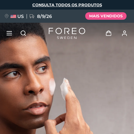
Pular
CONSULTA TODOS OS PRODUTOS
para
o
conteúdo
principal
US
8/9/26
MAIS VENDIDOS
NOVIDADE
Entrar
Idioma
BREAKING NEWS
Perfil de usuário
English
Deutsch
Español
Meus aparelhos
FAQ™ Pure Beauty-Tech Elixir
Français
Italiano
Português
Meus pedidos
Polski
Svenska
Русский
Türkçe
简体中文
繁體中文
Meus endereços
issa™ Teeth Whitening Set
As minhas subscrições