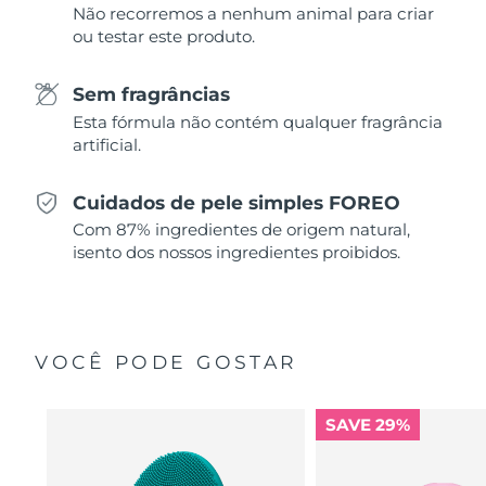
Tailândia
Não recorremos a nenhum animal para criar
Entrega prevista
12.08.2026
ou testar este produto.
Turquia
Entrega prevista
09.08.2026
Sem fragrâncias
Emirados Árabes
Esta fórmula não contém qualquer fragrância
Entrega prevista
09.08.2026
Unidos
artificial.
Reino Unido
Entrega prevista
08.08.2026
Cuidados de pele simples FOREO
Com 87% ingredientes de origem natural,
Estados Unidos
Entrega prevista
09.08.2026
isento dos nossos ingredientes proibidos.
Uzbequistão
Entrega prevista
13.08.2026
Vietnã
Entrega prevista
14.08.2026
VOCÊ PODE GOSTAR
SAVE 29%