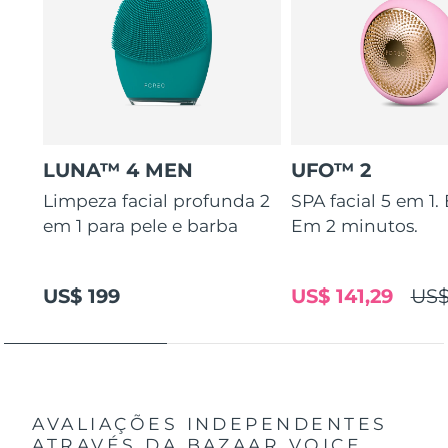
LUNA™ 4 MEN
UFO™ 2
Limpeza facial profunda 2
SPA facial 5 em 1.
em 1 para pele e barba
Em 2 minutos.
US$ 199
US$ 141,29
US$
AVALIAÇÕES INDEPENDENTES
ATRAVÉS DA BAZAAR VOICE