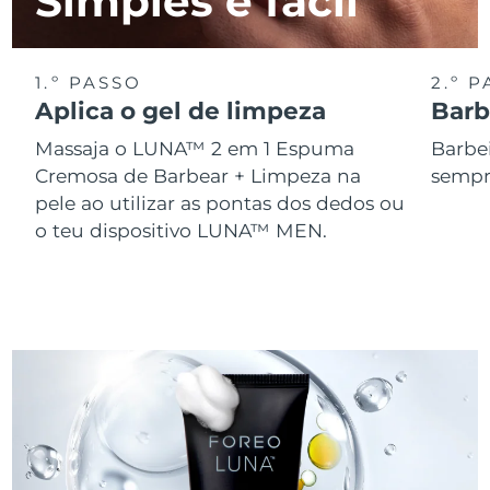
Simples e fácil
Omã
Entrega prevista
11.08.2026
Filipinas
Entrega prevista
11.08.2026
1.º PASSO
2.º 
Aplica o gel de limpeza
Barb
Polônia
Entrega prevista
09.08.2026
Massaja o LUNA™ 2 em 1 Espuma
Barbe
Portugal
Entrega prevista
08.08.2026
Cremosa de Barbear + Limpeza na
sempr
pele ao utilizar as pontas dos dedos ou
Porto Rico
Entrega prevista
10.08.2026
o teu dispositivo LUNA™ MEN.
Catar
Entrega prevista
09.08.2026
Reunião
Entrega prevista
13.08.2026
Romênia
Entrega prevista
08.08.2026
Rússia
Entrega prevista
16.08.2026
Arábia Saudita
Entrega prevista
09.08.2026