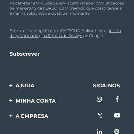
Ao carregar em «Subscrever», aceito receber comunicações
de marketing da FOREO. Compreendo que posso cancelar
a minha subscrição a qualquer momento.
Este site é protegido por reCAPTCHA. Aplicam-se a
política
de privacidade
e
os Termos de Serviço
do Google.
AJUDA
SIGA-NOS
Entre em contato
MINHA CONTA
Encomendas & Envios
Registro de produto
A EMPRESA
Garantia & Devolução
Suporte
Sobre FOREO
Perguntas frequentes