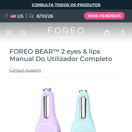
Pular
CONSULTA TODOS OS PRODUTOS
para
o
conteúdo
principal
US
8/10/26
MAIS VENDIDOS
FOREO BEAR™ 2 eyes & lips
NOVIDADE
Entrar
Manual Do Utilizador Completo
Idioma
BREAKING NEWS
Perfil de usuário
Contact Support
English
Deutsch
Español
Meus aparelhos
FAQ™ Pure Beauty-Tech Elixir
Français
Italiano
Português
Meus pedidos
Polski
Svenska
Русский
Türkçe
简体中文
繁體中文
Meus endereços
issa™ Teeth Whitening Set
As minhas subscrições