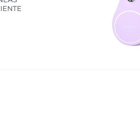
IENTE
s inteligente con BEAR™ 2 eyes & lips. Antes de comenza