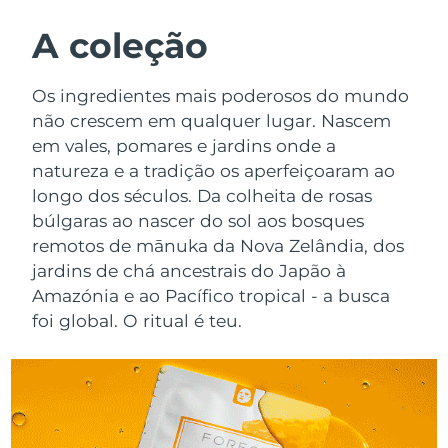
ROTINA DE BELEZA SUECA
Áustria
Entrega prevista
8/8/26
A coleção
Barein
Entrega prevista
8/9/26
Os ingredientes mais poderosos do mundo
Limpeza facial
Lifting facial
não crescem em qualquer lugar. Nascem
Bélgica
Entrega prevista
8/8/26
em vales, pomares e jardins onde a
LUNA™ 4 kit
BEAR™ 2 kit
natureza e a tradição os aperfeiçoaram ao
Bermudas
Entrega prevista
8/14/26
Anti-aging massage
Microcurrent toning
longo dos séculos. Da colheita de rosas
Bósnia e
búlgaras ao nascer do sol aos bosques
Entrega prevista
8/11/26
Hidratação
Cuidado oral
Herzegovina
remotos de mānuka da Nova Zelândia, dos
LUNA™ 4 Plus
BEAR™ 2 go
jardins de chá ancestrais do Japão à
UFO™ 3 kit
issa™ 4
Massage, LED heating
Microcurrent toning on-the-go
Brunei
Entrega prevista
8/13/26
Amazónia e ao Pacífico tropical - a busca
TRATAMENTO ANTIENVELHECIMENTO
Deep facial hydration
Hybrid silicone sonic toothbrush
foi global. O ritual é teu.
FAQ™
Bulgária
Entrega prevista
8/8/26
LUNA™ 4 Men
BEAR™ 2 eyes & lips
UFO™ 3 LED
NEW
issa™ 4 plus
Canadá
For men, anti-aging massage
Microcurrent line smoothing device
Entrega prevista
8/12/26
Near-infrared and red light therapy
Smart hybrid silicone sonic toothbrush
device
Chile
Entrega prevista
8/12/26
Antienvelhecimento
Tratamentos LED