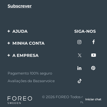
AJUDA
SIGA-NOS
Entre em contato
MINHA CONTA
Encomendas & Envios
Registro de produto
A EMPRESA
Garantia & Devolução
Suporte
Sobre FOREO
Perguntas frequentes
Pagamento 100% seguro
Afiliados
Informações da bateria
Avaliações da Bazaarvoice
Notícias de afiliados
MYSA
© 2026 FOREO Todos os direitos
Iniciar chat
Parceiro minoritário
reservados