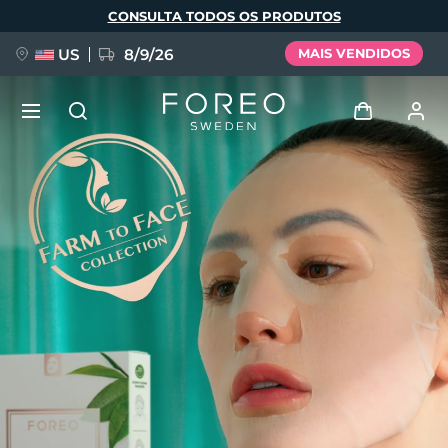
Pular
CONSULTA TODOS OS PRODUTOS
para
o
conteúdo
principal
US
8/9/26
MAIS VENDIDOS
NOVIDADE
Entrar
Idioma
BREAKING NEWS
Perfil de usuário
English
Deutsch
Español
Meus aparelhos
FAQ™ Pure Beauty-Tech Elixir
Français
Italiano
Português
Meus pedidos
Polski
Svenska
Русский
Türkçe
简体中文
繁體中文
Meus endereços
issa™ Teeth Whitening Set
As minhas subscrições