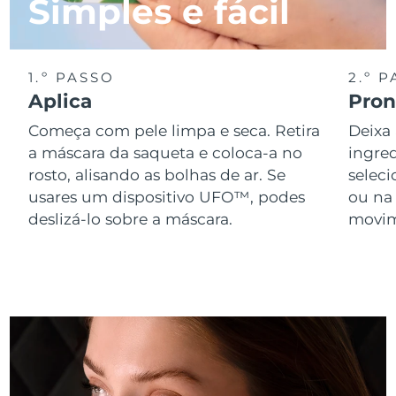
Simples e fácil
Singapura
Entrega prevista
8/10/26
Eslováquia
Entrega prevista
8/8/26
1.º PASSO
2.º 
Aplica
Pront
Eslovênia
Entrega prevista
8/8/26
Começa com pele limpa e seca. Retira
Deixa
a máscara da saqueta e coloca-a no
ingred
África do Sul
Entrega prevista
8/16/26
rosto, alisando as bolhas de ar. Se
selec
usares um dispositivo UFO™, podes
ou na
Coreia do Sul
Entrega prevista
8/10/26
deslizá-lo sobre a máscara.
movime
Espanha
Entrega prevista
8/8/26
Suécia
Entrega prevista
8/8/26
Suíça
Entrega prevista
8/8/26
Taiwan
Entrega prevista
8/13/26