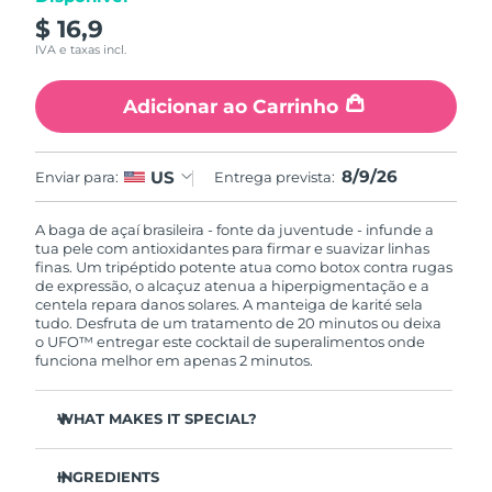
Luxemburgo
Entrega prevista
8/8/26
$ 16,9
IVA e taxas incl.
Macau, RAE da
Entrega prevista
8/10/26
China
Adicionar ao Carrinho
Malásia
Entrega prevista
8/11/26
8/9/26
US
Enviar para:
Entrega prevista:
Malta
Entrega prevista
8/8/26
A baga de açaí brasileira - fonte da juventude - infunde a
México
tua pele com antioxidantes para firmar e suavizar linhas
Entrega prevista
8/12/26
finas. Um tripéptido potente atua como botox contra rugas
de expressão, o alcaçuz atenua a hiperpigmentação e a
Mônaco
Entrega prevista
8/9/26
centela repara danos solares. A manteiga de karité sela
tudo. Desfruta de um tratamento de 20 minutos ou deixa
o UFO™ entregar este cocktail de superalimentos onde
Países Baixos
Entrega prevista
8/8/26
funciona melhor em apenas 2 minutos.
Nova Zelândia
Entrega prevista
8/8/26
WHAT MAKES IT SPECIAL?
Noruega
Azeite e óleo de jojoba nutrem e equilibram -
Entrega prevista
8/8/26
hidratação rica, zero poros obstruídos.
INGREDIENTS