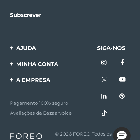
AJUDA
SIGA-NOS
Entre em contato
MINHA CONTA
Encomendas & Envios
Registro de produto
A EMPRESA
Garantia & Devolução
Suporte
Sobre FOREO
Perguntas frequentes
Pagamento 100% seguro
Afiliados
Informações da bateria
Avaliações da Bazaarvoice
Notícias de afiliados
MYSA
© 2026 FOREO Todos os direitos