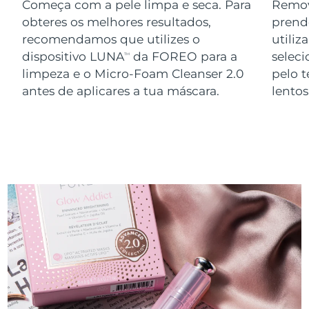
Começa com a pele limpa e seca. Para
Remov
obteres os melhores resultados,
prend
recomendamos que utilizes o
utiliz
dispositivo LUNA
da FOREO para a
seleci
TM
limpeza e o Micro-Foam Cleanser 2.0
pelo 
antes de aplicares a tua máscara.
lento