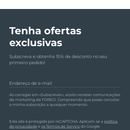
Tenha ofertas
exclusivas
Subscreva e obtenha 15% de desconto no seu
primeiro pedido!
Endereço de e-mail
Ao carregar em «Subscrever», aceito receber comunicações
de marketing da FOREO. Compreendo que posso cancelar
a minha subscrição a qualquer momento.
Este site é protegido por reCAPTCHA. Aplicam-se a
política
de privacidade
e
os Termos de Serviço
do Google.