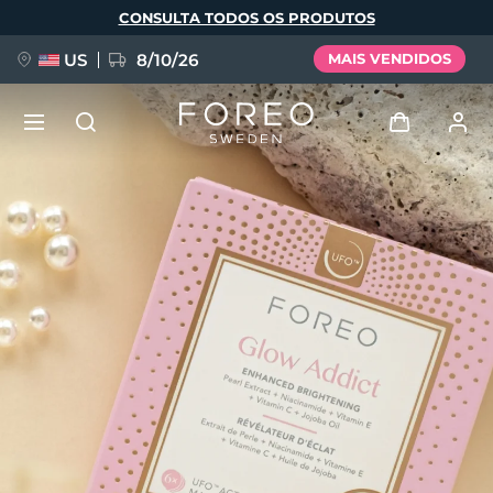
Pular
CONSULTA TODOS OS PRODUTOS
para
o
conteúdo
principal
US
8/10/26
MAIS VENDIDOS
NOVIDADE
Entrar
Idioma
BREAKING NEWS
Perfil de usuário
English
Deutsch
Español
Meus aparelhos
FAQ™ Pure Beauty-Tech Elixir
Français
Italiano
Português
Meus pedidos
Polski
Svenska
Русский
Türkçe
简体中文
繁體中文
Meus endereços
issa™ Teeth Whitening Set
As minhas subscrições