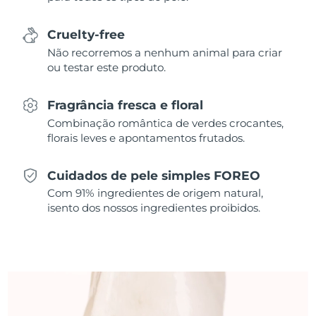
Singapura
Entrega prevista
8/11/26
Cruelty-free
Não recorremos a nenhum animal para criar
Eslováquia
Entrega prevista
8/9/26
ou testar este produto.
Eslovênia
Entrega prevista
8/9/26
Fragrância fresca e floral
Combinação romântica de verdes crocantes,
África do Sul
Entrega prevista
8/17/26
florais leves e apontamentos frutados.
Coreia do Sul
Entrega prevista
8/11/26
Cuidados de pele simples FOREO
Espanha
Entrega prevista
8/9/26
Com 91% ingredientes de origem natural,
isento dos nossos ingredientes proibidos.
Suécia
Entrega prevista
8/9/26
Suíça
Entrega prevista
8/9/26
Taiwan
Entrega prevista
8/14/26