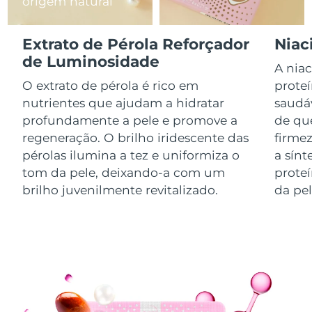
origem natural
Luxemburgo
Entrega prevista
8/9/26
Extrato de Pérola Reforçador
Niac
Macau, RAE da
Entrega prevista
8/11/26
de Luminosidade
China
A niac
O extrato de pérola é rico em
prote
Malásia
Entrega prevista
8/12/26
nutrientes que ajudam a hidratar
saudá
profundamente a pele e promove a
de qu
Malta
Entrega prevista
8/9/26
regeneração. O brilho iridescente das
firmez
pérolas ilumina a tez e uniformiza o
a sínt
México
Entrega prevista
8/13/26
tom da pele, deixando-a com um
proteí
brilho juvenilmente revitalizado.
da pel
Mônaco
Entrega prevista
8/10/26
Países Baixos
Entrega prevista
8/9/26
Nova Zelândia
Entrega prevista
8/9/26
Noruega
Entrega prevista
8/9/26