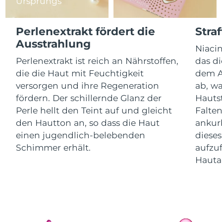
Ursprungs
Litauen
Erwartete Lieferung
8/12/26
Perlenextrakt fördert die
Stra
Luxemburg
Erwartete Lieferung
8/12/26
Ausstrahlung
Niacin
Sonderverwaltungsregion
Erwartete Lieferung
8/14/26
Perlenextrakt ist reich an Nährstoffen,
das di
Macau
die die Haut mit Feuchtigkeit
dem A
versorgen und ihre Regeneration
ab, wa
Malaysia
Erwartete Lieferung
8/15/26
fördern. Der schillernde Glanz der
Hauts
Perle hellt den Teint auf und gleicht
Falten
Malta
Erwartete Lieferung
8/12/26
den Hautton an, so dass die Haut
ankurb
Mexiko
einen jugendlich-belebenden
dieses
Erwartete Lieferung
8/16/26
Schimmer erhält.
aufzuf
Monaco
Erwartete Lieferung
8/13/26
Hauta
Niederlande
Erwartete Lieferung
8/12/26
Neuseeland
Erwartete Lieferung
8/12/26