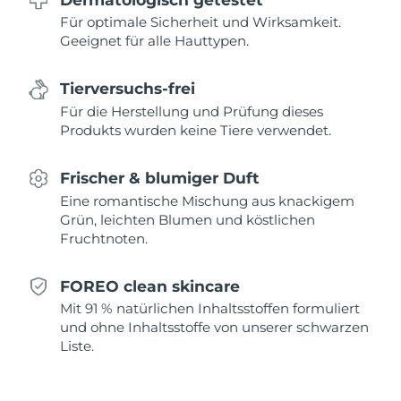
Für optimale Sicherheit und Wirksamkeit.
Saudi-Arabien
Erwartete Lieferung
8/13/26
Geeignet für alle Hauttypen.
Singapur
Erwartete Lieferung
8/14/26
Tierversuchs-frei
Für die Herstellung und Prüfung dieses
Slowakei
Erwartete Lieferung
8/12/26
Produkts wurden keine Tiere verwendet.
Slowenien
Erwartete Lieferung
8/12/26
Frischer & blumiger Duft
Südafrika
Erwartete Lieferung
8/20/26
Eine romantische Mischung aus knackigem
Grün, leichten Blumen und köstlichen
Fruchtnoten.
Südkorea
Erwartete Lieferung
8/14/26
Spanien
Erwartete Lieferung
8/12/26
FOREO clean skincare
Mit 91 % natürlichen Inhaltsstoffen formuliert
Schweden
Erwartete Lieferung
8/12/26
und ohne Inhaltsstoffe von unserer schwarzen
Liste.
Schweiz
Erwartete Lieferung
8/12/26