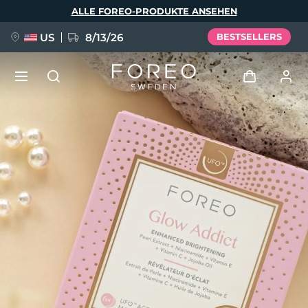
Direkt
ALLE FOREO-PRODUKTE ANSEHEN
zum
Inhalt
US
8/13/26
BESTSELLERS
NEU
Anmelden
Sprache
BREAKING NEWS
Benutzerkonto
English
Deutsch
Español
Meine Geräte
FAQ™ Pure Beauty-Tech Elixir
Français
Italiano
Português
Meine Bestellungen
Polski
Svenska
Русский
Türkçe
简体中文
繁體中文
Meine Adressen
issa™ Teeth Whitening Set
Meine Abonnements