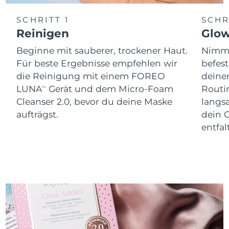
SCHRITT 1
SCHR
Reinigen
Glo
Beginne mit sauberer, trockener Haut.
Nimm 
Für beste Ergebnisse empfehlen wir
befes
die Reinigung mit einem FOREO
dein
LUNA
Gerät und dem Micro-Foam
Routi
TM
Cleanser 2.0, bevor du deine Maske
langs
aufträgst.
dein 
entfal