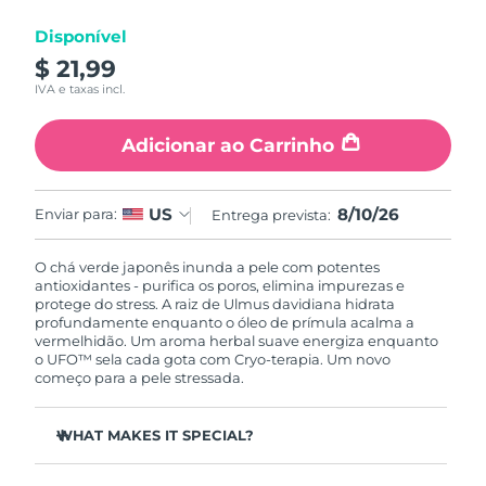
Luxemburgo
Entrega prevista
9/8/26
Disponível
$ 21,99
Macau, RAE da
Entrega prevista
11/8/26
IVA e taxas incl.
China
Adicionar ao Carrinho
Malásia
Entrega prevista
12/8/26
Malta
Entrega prevista
9/8/26
8/10/26
US
Enviar para:
Entrega prevista:
México
Entrega prevista
13/8/26
O chá verde japonês inunda a pele com potentes
antioxidantes - purifica os poros, elimina impurezas e
Mônaco
Entrega prevista
10/8/26
protege do stress. A raiz de Ulmus davidiana hidrata
profundamente enquanto o óleo de prímula acalma a
vermelhidão. Um aroma herbal suave energiza enquanto
Países Baixos
Entrega prevista
9/8/26
o UFO™ sela cada gota com Cryo-terapia. Um novo
começo para a pele stressada.
Nova Zelândia
Entrega prevista
9/8/26
WHAT MAKES IT SPECIAL?
Noruega
Entrega prevista
9/8/26
O extrato de agulha de pinheiro regula o sebo e