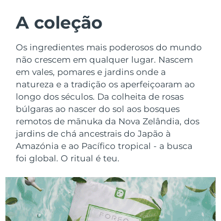
ROTINA DE BELEZA SUECA
Áustria
Entrega prevista
9/8/26
A coleção
Barein
Entrega prevista
10/8/26
Os ingredientes mais poderosos do mundo
Limpeza facial
Lifting facial
não crescem em qualquer lugar. Nascem
Bélgica
Entrega prevista
9/8/26
em vales, pomares e jardins onde a
LUNA™ 4 kit
BEAR™ 2 kit
natureza e a tradição os aperfeiçoaram ao
Bermudas
Entrega prevista
15/8/26
Anti-aging massage
Microcurrent toning
longo dos séculos. Da colheita de rosas
Bósnia e
búlgaras ao nascer do sol aos bosques
Entrega prevista
12/8/26
Hidratação
Cuidado oral
Herzegovina
remotos de mānuka da Nova Zelândia, dos
LUNA™ 4 Plus
BEAR™ 2 go
jardins de chá ancestrais do Japão à
UFO™ 3 kit
issa™ 4
Massage, LED heating
Microcurrent toning on-the-go
Brunei
Entrega prevista
14/8/26
Amazónia e ao Pacífico tropical - a busca
TRATAMENTO ANTIENVELHECIMENTO
Deep facial hydration
Hybrid silicone sonic toothbrush
foi global. O ritual é teu.
FAQ™
Bulgária
Entrega prevista
9/8/26
LUNA™ 4 Men
BEAR™ 2 eyes & lips
UFO™ 3 LED
NEW
issa™ 4 plus
Canadá
For men, anti-aging massage
Microcurrent line smoothing device
Entrega prevista
13/8/26
Near-infrared and red light therapy
Smart hybrid silicone sonic toothbrush
device
Chile
Entrega prevista
13/8/26
Antienvelhecimento
Tratamentos LED