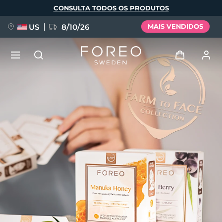
Pular
CONSULTA TODOS OS PRODUTOS
para
o
conteúdo
principal
US
8/10/26
MAIS VENDIDOS
NOVIDADE
Entrar
Idioma
BREAKING NEWS
Perfil de usuário
English
Deutsch
Español
Meus aparelhos
FAQ™ Pure Beauty-Tech Elixir
Français
Italiano
Português
Meus pedidos
Polski
Svenska
Русский
Türkçe
简体中文
繁體中文
Meus endereços
issa™ Teeth Whitening Set
As minhas subscrições