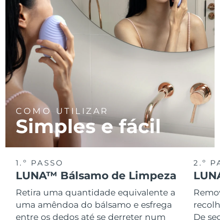
Tailândia
Entrega prevista
8/13/26
Turquia
Entrega prevista
8/10/26
Emirados Árabes
Entrega prevista
8/10/26
Unidos
Reino Unido
Entrega prevista
8/9/26
Estados Unidos
Entrega prevista
8/10/26
COMO UTILIZAR
Simples e fácil
Uzbequistão
Entrega prevista
8/14/26
Vietnã
Entrega prevista
8/15/26
1.º PASSO
2.º 
LUNA™ Bálsamo de Limpeza
LUNA
Retira uma quantidade equivalente a
Remov
uma amêndoa do bálsamo e esfrega
recol
entre os dedos até se derreter num
De se