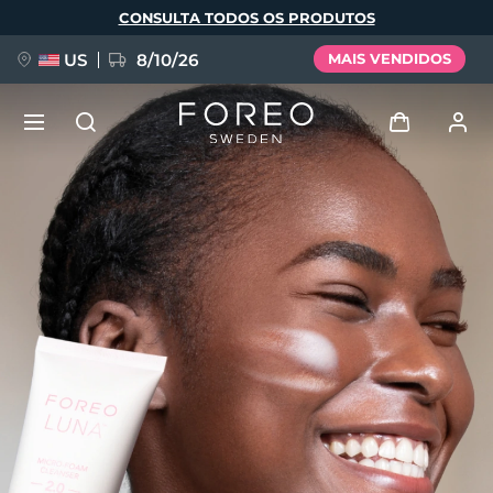
Pular
CONSULTA TODOS OS PRODUTOS
para
o
conteúdo
principal
US
8/10/26
MAIS VENDIDOS
NOVIDADE
Entrar
Idioma
BREAKING NEWS
Perfil de usuário
English
Deutsch
Español
Meus aparelhos
FAQ™ Pure Beauty-Tech Elixir
Français
Italiano
Português
Meus pedidos
Polski
Svenska
Русский
Türkçe
简体中文
繁體中文
Meus endereços
issa™ Teeth Whitening Set
As minhas subscrições