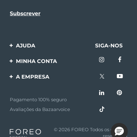
AJUDA
SIGA-NOS
Entre em contato
MINHA CONTA
Encomendas & Envios
Registro de produto
A EMPRESA
Garantia & Devolução
Suporte
Sobre FOREO
Perguntas frequentes
Pagamento 100% seguro
Afiliados
Informações da bateria
Avaliações da Bazaarvoice
Notícias de afiliados
MYSA
© 2026 FOREO Todos os direitos
Parceiro minoritário
reservados