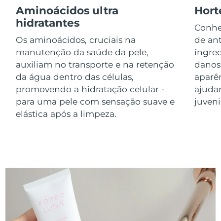
Aminoácidos ultra
Hort
Luxemburgo
Entrega prevista
8/9/26
hidratantes
Conhe
Macau, RAE da
Entrega prevista
8/11/26
Os aminoácidos, cruciais na
de ant
China
manutenção da saúde da pele,
ingre
auxiliam no transporte e na retenção
danos
Malásia
Entrega prevista
8/12/26
da água dentro das células,
aparê
promovendo a hidratação celular -
ajuda
Malta
Entrega prevista
8/9/26
para uma pele com sensação suave e
juveni
México
elástica após a limpeza.
Entrega prevista
8/13/26
Mônaco
Entrega prevista
8/10/26
Países Baixos
Entrega prevista
8/9/26
Nova Zelândia
Entrega prevista
8/9/26
Noruega
Entrega prevista
8/9/26