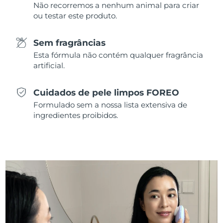
Não recorremos a nenhum animal para criar
ou testar este produto.
Singapura
Entrega prevista
8/11/26
Eslováquia
Sem fragrâncias
Entrega prevista
8/9/26
Esta fórmula não contém qualquer fragrância
Eslovênia
artificial.
Entrega prevista
8/9/26
África do Sul
Entrega prevista
8/17/26
Cuidados de pele limpos FOREO
Formulado sem a nossa lista extensiva de
Coreia do Sul
Entrega prevista
8/11/26
ingredientes proibidos.
Espanha
Entrega prevista
8/9/26
Suécia
Entrega prevista
8/9/26
Suíça
Entrega prevista
8/9/26
Taiwan
Entrega prevista
8/14/26