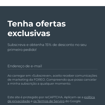
Tenha ofertas
exclusivas
Subscreva e obtenha 15% de desconto no seu
primeiro pedido!
Endereço de e-mail
Ao carregar em «Subscrever», aceito receber comunicações
de marketing da FOREO. Compreendo que posso cancelar
a minha subscrição a qualquer momento.
Este site é protegido por reCAPTCHA. Aplicam-se a
política
de privacidade
e
os Termos de Serviço
do Google.