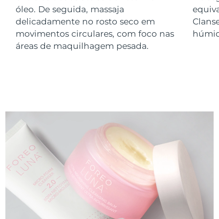
óleo. De seguida, massaja
equiv
delicadamente no rosto seco em
Clans
movimentos circulares, com foco nas
húmid
áreas de maquilhagem pesada.