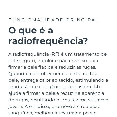
País de envio
Estados Unidos
Entrega prevista
8/9/26
FUNCIONALIDADE PRINCIPAL
FAQ™ Dual LED Panel
O que é a
Reino Unido
Entrega prevista
8/8/26
radiofrequência?
POPULAR
Espanha
Entrega prevista
8/8/26
Austrália
A radiofrequência (RF) é um tratamento de
Entrega prevista
8/11/26
pele seguro, indolor e não invasivo para
França
Entrega prevista
8/8/26
firmar a pele flácida e reduzir as rugas.
Ofertas especiais
Bestsellers
Quando a radiofrequência entra na tua
Alemanha
Entrega prevista
8/8/26
pele, entrega calor ao tecido, estimulando a
produção de colagénio e de elastina. Isto
Canadá
Entrega prevista
8/12/26
ajuda a firmar a pele e reduzir a aparência
de rugas, resultando numa tez mais suave e
Terapia com luz vermelha
jovem. Além disso, promove a circulação
sanguínea, melhora a textura da pele e
Austrália
Entrega prevista
8/11/26