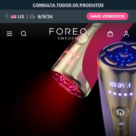
Pular
CONSULTA TODOS OS PRODUTOS
para
o
conteúdo
principal
US
8/9/26
MAIS VENDIDOS
NOVIDADE
Entrar
Idioma
BREAKING NEWS
Perfil de usuário
English
Deutsch
Español
Meus aparelhos
FAQ™ Pure Beauty-Tech Elixir
Français
Italiano
Português
Meus pedidos
Polski
Svenska
Русский
Türkçe
简体中文
繁體中文
Meus endereços
issa™ Teeth Whitening Set
As minhas subscrições