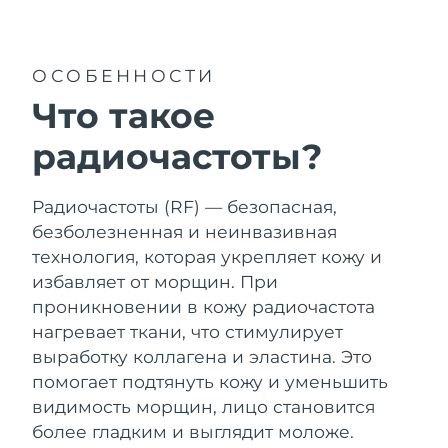
Страна доставки
Соединенные
Ожидаемая дата доставки
ОСОБЕННОСТИ
Штаты
8/11/26
FAQ™ Dual LED Panel
Что такое
Ожидаемая дата доставки
Великобритания
радиочастоты?
8/10/26
ПОДАРКИ И НАБОРЫ
Ожидаемая дата доставки
Испания
Радиочастоты (RF) — безопасная,
8/10/26
безболезненная и неинвазивная
Специальные
Ожидаемая дата доставки
технология, которая укрепляет кожу и
Австралия
предложения
БЕСТСЕЛЛЕРЫ
8/13/26
избавляет от морщин. При
проникновении в кожу радиочастота
Ожидаемая дата доставки
Франция
8/10/26
нагревает ткани, что стимулирует
выработку коллагена и эластина. Это
Ожидаемая дата доставки
Германия
помогает подтянуть кожу и уменьшить
8/10/26
Терапия красным светом
видимость морщин, лицо становится
более гладким и выглядит моложе.
Ожидаемая дата доставки
Канада
8/14/26