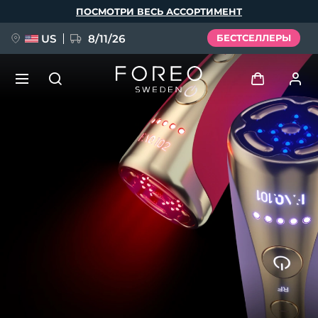
Перейти
ПОСМОТРИ ВЕСЬ АССОРТИМЕНТ
к
основному
содержанию
US
8/11/26
БЕСТСЕЛЛЕРЫ
НОВИНКА
Войти
Язык
BREAKING NEWS
Профиль пользователя
English
Deutsch
Español
Мои приборы
FAQ™ Pure Beauty-Tech Elixir
Français
Italiano
Português
Мои заказы
Polski
Svenska
Русский
Türkçe
简体中文
繁體中文
Мои адреса
issa™ Teeth Whitening Set
Мои подписки