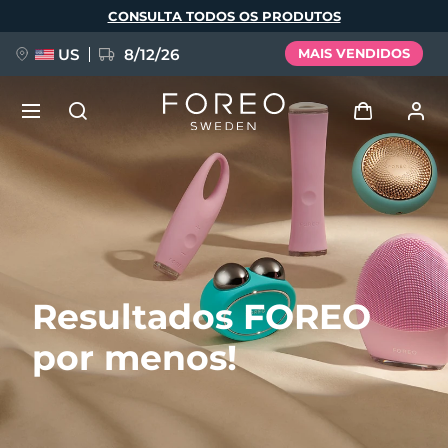
Pular
CONSULTA TODOS OS PRODUTOS
para
o
conteúdo
principal
US
8/12/26
MAIS VENDIDOS
NOVIDADE
Entrar
Idioma
BREAKING NEWS
Perfil de usuário
English
Deutsch
Español
Meus aparelhos
FAQ™ Pure Beauty-Tech Elixir
Resultados FOREO
Français
Italiano
Português
Meus pedidos
Polski
Svenska
Русский
por menos!
Türkçe
简体中文
繁體中文
Meus endereços
issa™ Teeth Whitening Set
As minhas subscrições