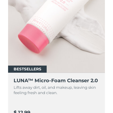
BESTSELLERS
BESTSELLERS
LUNA™ Micro-Foam Cleanser 2.0
LUNA™ Micro-Foam Cleanser 2.0
Lifts away dirt, oil, and makeup, leaving skin
Lifts away dirt, oil, and makeup, leaving skin
feeling fresh and clean.
feeling fresh and clean.
$ 12.99
$ 44.9