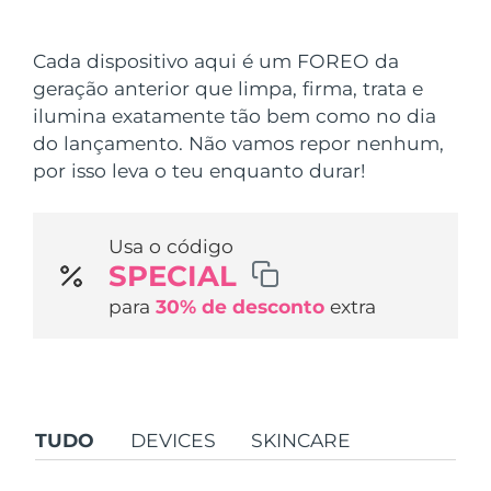
País de envio
Cada dispositivo aqui é um FOREO da
Estados Unidos
Entrega prevista
8/12/26
geração anterior que limpa, firma, trata e
FAQ™ Dual LED Panel
ilumina exatamente tão bem como no dia
Reino Unido
Entrega prevista
8/11/26
do lançamento. Não vamos repor nenhum,
POPULAR
por isso leva o teu enquanto durar!
Espanha
Entrega prevista
8/11/26
Austrália
Entrega prevista
8/14/26
Usa o código
SPECIAL
França
Entrega prevista
8/11/26
Ofertas especiais
Bestsellers
para
30% de desconto
extra
Alemanha
Entrega prevista
8/11/26
Canadá
Entrega prevista
8/15/26
Terapia com luz vermelha
TUDO
DEVICES
SKINCARE
Austrália
Entrega prevista
8/14/26