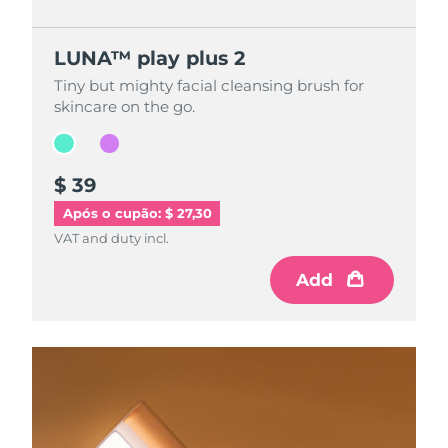
LUNA™ play plus 2
LUNA™ play plus 2
Tiny but mighty facial cleansing brush for
Tiny but mighty facial cleansing brush for
skincare on the go.
skincare on the go.
$ 39
$ 39
Após o cupão: $ 27,30
VAT and duty incl.
VAT and duty incl.
Add
Add