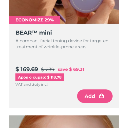
Tailândia
Entrega prevista
8/15/26
Turquia
Entrega prevista
8/12/26
ECONOMIZE 29%
Emirados Árabes
BEAR™ mini
Entrega prevista
8/12/26
Unidos
A compact facial toning device for targeted
treatment of wrinkle-prone areas.
Reino Unido
Entrega prevista
8/11/26
Estados Unidos
Entrega prevista
8/12/26
$ 169.69
$ 239
save
$ 69.31
Uzbequistão
Entrega prevista
8/16/26
Após o cupão: $ 118,78
VAT and duty incl.
Vietnã
Entrega prevista
8/17/26
Add