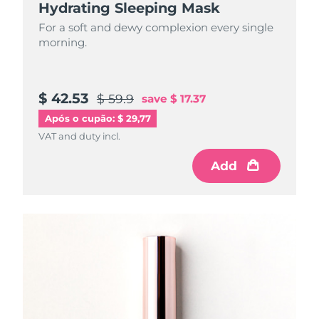
Hydrating Sleeping Mask
For a soft and dewy complexion every single
morning.
$ 42.53
$ 59.9
save
$ 17.37
Após o cupão: $ 29,77
VAT and duty incl.
Add