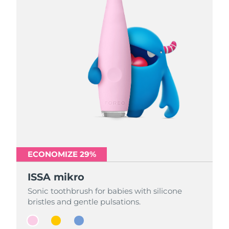
ECONOMIZE 29%
ECONOMIZE 29%
ECONOMIZE 29%
ISSA mikro
ISSA mikro
ISSA mikro
Sonic toothbrush for babies with silicone
Sonic toothbrush for babies with silicone
Sonic toothbrush for babies with silicone
bristles and gentle pulsations.
bristles and gentle pulsations.
bristles and gentle pulsations.