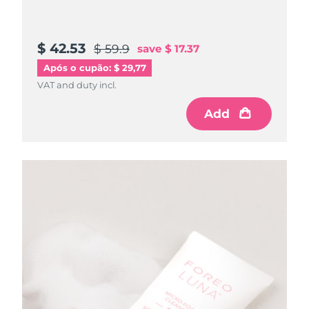
$ 42.53
$ 59.9
save
$ 17.37
Após o cupão: $ 29,77
VAT and duty incl.
Add