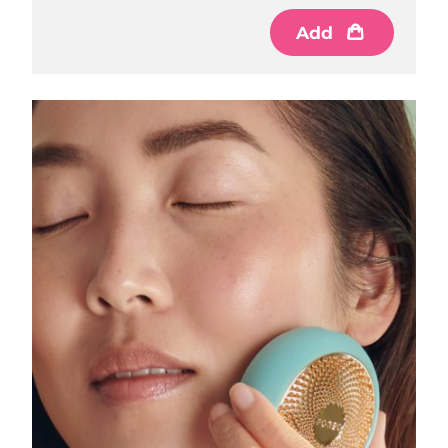
Luxemburgo
Entrega prevista
8/11/26
Add
Macau, RAE da
Entrega prevista
8/13/26
China
Malásia
Entrega prevista
8/14/26
Malta
Entrega prevista
8/11/26
México
Entrega prevista
8/15/26
Mônaco
Entrega prevista
8/12/26
Países Baixos
Entrega prevista
8/11/26
Nova Zelândia
Entrega prevista
8/11/26
Noruega
Entrega prevista
8/11/26