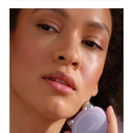
Singapura
Entrega prevista
8/13/26
Eslováquia
Entrega prevista
8/11/26
Eslovênia
Entrega prevista
8/11/26
África do Sul
Entrega prevista
8/19/26
Coreia do Sul
Entrega prevista
8/13/26
Espanha
Entrega prevista
8/11/26
Suécia
Entrega prevista
8/11/26
Suíça
Entrega prevista
8/11/26
Taiwan
Entrega prevista
8/16/26