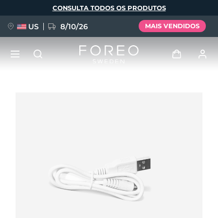
Pular
CONSULTA TODOS OS PRODUTOS
para
o
conteúdo
principal
US
8/10/26
MAIS VENDIDOS
NOVIDADE
Entrar
Idioma
BREAKING NEWS
Perfil de usuário
English
Deutsch
Español
Meus aparelhos
FAQ™ Pure Beauty-Tech Elixir
Français
Italiano
Português
Meus pedidos
Polski
Svenska
Русский
Türkçe
简体中文
繁體中文
Meus endereços
issa™ Teeth Whitening Set
As minhas subscrições