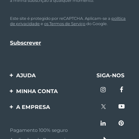
a minha subscrição a qualquer momento.
Este site é protegido por reCAPTCHA. Aplicam-se a
política
de privacidade
e
os Termos de Serviço
do Google.
AJUDA
SIGA-NOS
Entre em contato
MINHA CONTA
Encomendas & Envios
Registro de produto
A EMPRESA
Garantia & Devolução
Suporte
Sobre FOREO
Perguntas frequentes
Pagamento 100% seguro
Afiliados
Informações da bateria