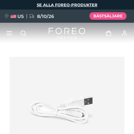
Hoppa
SE ALLA FOREO-PRODUKTER
till
huvudinnehåll
US
8/10/26
BÄSTSÄLJARE
NYHET
Logga in
Språk
BREAKING NEWS
Användarprofil
English
Deutsch
Español
Mina enheter
FAQ™ Pure Beauty-Tech Elixir
Français
Italiano
Português
Mina beställningar
Polski
Svenska
Русский
Türkçe
简体中文
繁體中文
Mina adresser
issa™ Teeth Whitening Set
Mina prenumerationer