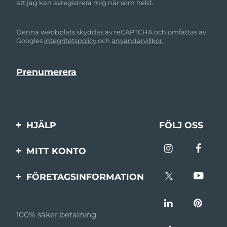
att jag kan avregistrera mig när som helst.
Denna webbplats skyddas av reCAPTCHA och omfattas av
Googles
integritetspolicy
och
användarvillkor.
HJÄLP
FÖLJ OSS
Kontakta oss
MITT KONTO
Beställningar & leverans
Produktregistrering
FÖRETAGSINFORMATION
Garantier & returer
Support
Om FOREO
Vanliga frågor
100% säker betalning
Affiliateprogram
Batteriinformation