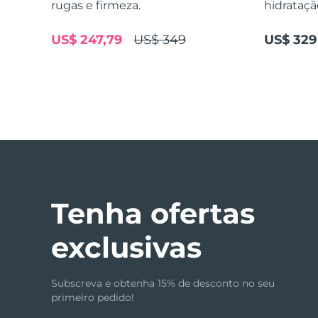
rugas e firmeza.
hidrataçã
US$ 247,79
US$ 349
US$ 329
issa™ Teeth Whitening Set
FAQ™ Dual LED Panel
POPULAR
Tenha ofertas
exclusivas
Ofertas especiais
Bestsellers
Subscreva e obtenha 15% de desconto no seu
primeiro pedido!