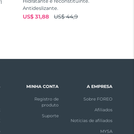
Hidratante e reconstituinte.
1
Antideslizante.
US$ 31,88
US$ 44,9
S
MINHA CONTA
A EMPRESA
m
Registro de
Sobre FOREO
produto
k
Afiliados
Suporte
X
Notícias de afiliados
e
MYSA