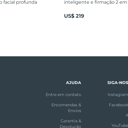
o facial profunda
inteligente e firmação 2 em 
US$ 219
AJUDA
SIGA-NO
Entre em contato
Instagra
Encomendas &
Faceboo
Envios
Garantia &
YouTub
Devolução