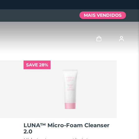
MAIS VENDIDOS
Entrar
SAVE 28%
Perfil de usuário
Meus aparelhos
Meus pedidos
Meus endereços
LUNA™ Micro-Foam Cleanser
2.0
As minhas subscrições