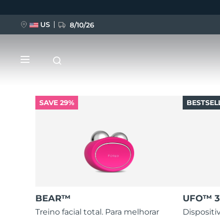
US
8/10/26
Pular
para
o
conteúdo
principal
SAVE 29%
BESTSEL
NOVIDADE
BREAKING NEWS
FAQ™ Pure Beauty-Tech Elixir
BEAR™
UFO™ 3
Treino facial total. Para melhorar
Disposit