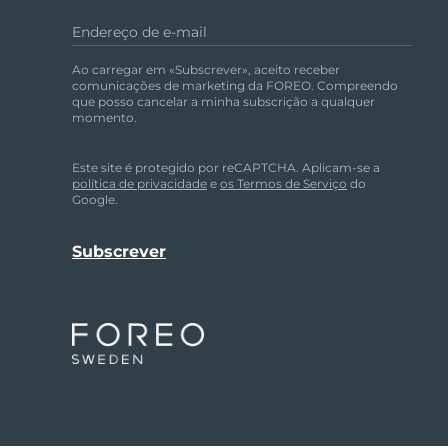
Terapia com luz vermelha
Endereço de e-mail
Ao carregar em «Subscrever», aceito receber
comunicações de marketing da FOREO. Compreendo
ROTINA DE BELEZA SUECA
que posso cancelar a minha subscrição a qualquer
momento.
Este site é protegido por reCAPTCHA. Aplicam-se a
política de privacidade
e
os Termos de Serviço
do
Limpeza facial
Lifting facial
Google.
LUNA™ 4 kit
BEAR™ 2 kit
Anti-aging massage
Microcurrent toning
Hidratação
Cuidado oral
LUNA™ 4 Plus
BEAR™ 2 go
UFO™ 3 kit
issa™ 4
Massage, LED heating
Microcurrent toning on-the-go
Deep facial hydration
Hybrid silicone sonic toothbrush
TRATAMENTO ANTIENVELHECIMENTO
FAQ™
LUNA™ 4 Men
BEAR™ 2 eyes & lips
UFO™ 3 LED
issa™ 4 plus
For men, anti-aging massage
Microcurrent line smoothing device