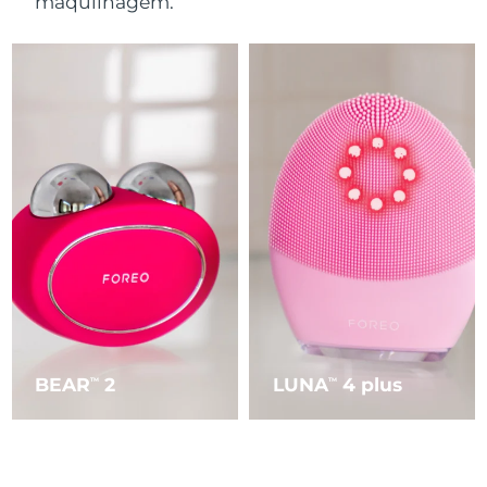
maquilhagem.
BEAR
2
LUNA
4 plus
TM
TM