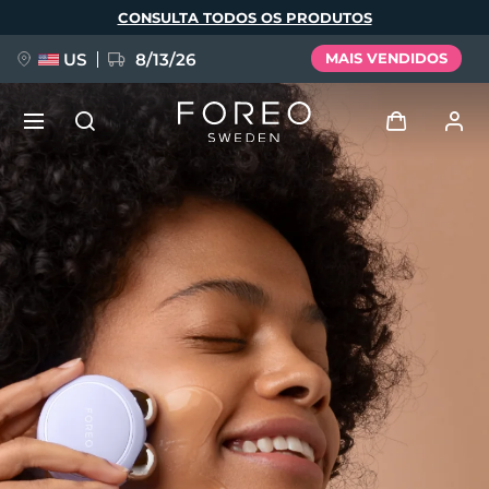
Pular
CONSULTA TODOS OS PRODUTOS
para
o
conteúdo
principal
US
8/13/26
MAIS VENDIDOS
NOVIDADE
Entrar
Idioma
BREAKING NEWS
Perfil de usuário
English
Deutsch
Español
Meus aparelhos
FAQ™ Pure Beauty-Tech Elixir
Français
Italiano
Português
Meus pedidos
Polski
Svenska
Русский
Türkçe
简体中文
繁體中文
Meus endereços
issa™ Teeth Whitening Set
As minhas subscrições