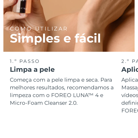
Tailândia
Entrega prevista
8/16/26
Turquia
Entrega prevista
8/13/26
COMO UTILIZAR
Emirados Árabes
Simples e fácil
Entrega prevista
8/13/26
Unidos
Reino Unido
Entrega prevista
8/12/26
1.º PASSO
2.º 
Estados Unidos
Limpa a pele
Apli
Entrega prevista
8/13/26
Começa com a pele limpa e seca. Para
Aplica
Uzbequistão
Entrega prevista
8/17/26
melhores resultados, recomendamos a
Massa
limpeza com o FOREO LUNA™ 4 e
vídeo
Vietnã
Entrega prevista
8/18/26
Micro-Foam Cleanser 2.0.
defini
FORE