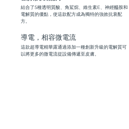
KIWI™ 皮肤护理
All acne treatment devices
All revitalizing eye massagers
Serum
issa™ Teeth Whitening Gel
結合了5種透明質酸、角鯊烷、維生素E、神經醯胺和
Advanced pore care essentials
For healthy hair
18% PAP
電解質的優點，使這款配方成為獨特的強效抗衰配
方。
護膚品
男士
導電，相容微電流
這款超導電精華露通過添加一種創新升級的電解質可
全部購買
以將更多的微電流從設備傳遞至皮膚。
FOREO APP
關於我們