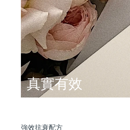
脫毛
FAQ™護膚品
身體護理
FAQ™護膚品
FAQ™產品
FAQ™ skincare
All FAQ™ skincare
All FAQ™ skincare
PEACH™ 2 Pro Max
BEAR™ 2 body
All hair treatments
All FAQ™ skincare
Professional IPL hair removal device
Microcurrent body toning
FAQ™產品
FAQ™產品
痘肌護理
FAQ™ products
眼部護理
All anti-aging treatments
All LED treatments
PEACH™ 2
LUNA™ 4 body
All toning treatments
ESPADA™ 2 plus
BEAR™ 2 eyes & lips
IPL hair removal
Massaging body brush
Recurring acne LED therapy
Microcurrent line smoothing device
PEACH™ 2 go
SUPERCHARGED™ serum
護發
毛孔護理
ESPADA™ 2
IRIS™ 2
Travel-friendly IPL hair removal
Firming body serum
LUNA™ 4 hair
KIWI™ derma
真實有效
Acne treatment device
Rejuvenating eye massager
NEW
2-in-1 LED scalp massager
Diamond microdermabrasion .
PEACH™ Cooling Prep Gel
ESPADA™ Blemish Solution
眼部護膚
牙齒美白
Cooling IPL hair removal gel
FLIP™ play advanced
KIWI™
Concentrated acne gel
Advanced eye care treatment
issa™ Teeth Whitening Set
LED light hairbrush
Blackhead remover
Dual LED + sonic device & 18% PAP gel
更多的
ESPADA™ 設備
眼部護理設備
強效抗衰配方
LUNA™ Dual-Peptide Scalp