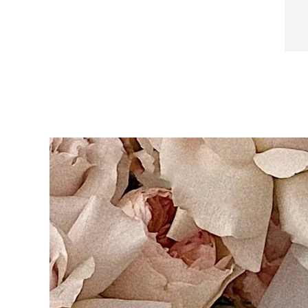
Near-infrared and red light therapy device
Smart hybrid silicone sonic toothbrush
抗老
LED 護理
LUNA™ 4 mini
面部提拉護理
FAQ™ 101
FAQ™ 201
UFO™ 3 mini
issa™ 4 smile
For young skin, T-zone
Premium anti-aging skincare
NEW
Clinical anti-aging
LED mask
Red light therapy device for young skin
Hybrid silicone sonic toothbrush
生髮
LUNA™ 4 go
BEAR™ 設備
肌膚年輕化
FAQ™ 102
FAQ™ 202
UFO™ 3 go
issa™ 4 baby
For travel or gym bag
All premium facelift devices
FAQ™ 301
FAQ™ 501
Advanced clinical anti-aging
LED mask
Portable red light therapy
For ages 0-3
NEW
LED hair strengthening scalp massager
Full-Spectrum Red Light Therapy
LUNA™護膚
FAQ™ 103
FAQ™ 211
保健品
面膜
issa™ Teeth Whitening Set
Premium cleansers & balm
FAQ™ Scalp Serum
FAQ™ 502
Luxurious clinical anti-aging set
Anti-aging neck & décolleté LED mask
Rejuvenation & hydration
Dual LED + sonic device & 18% PAP gel
Scalp recovery probiotic serum
Full-Spectrum Red Light Therapy
LUNA™ 設備
專業治療
FAQ™ P1 Primer
FAQ™ 221
UFO™ 設備
ISSA™ 設備
All facial cleansing devices
FAQ™護膚品
Manuka honey primer
Anti-aging LED hand mask
FAQ™ Red Light Serum
All deep facial hydration devices
All silicone sonic toothbrushes
All FAQ™ skincare