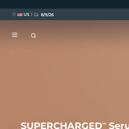
移
至
主
內
US
8/9/26
容
新品
BREAKING NEWS
FAQ™ Pure Beauty-Tech Elixir
SUPERCHARGED
Seru
™