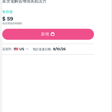
stars,
富含電解質增强美肌活力
average
rating
有存貨
value.
Read
$ 59
17
包括增值稅和關稅
Reviews.
Same
page
新增
link.
8/10/26
US
运送到 :
預計送達日期: