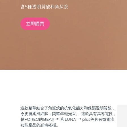
含5種透明質酸和角鯊烷
issa™ Teeth Whitening Set
立即購買
FAQ™ Dual LED Panel
熱門產品
特別優惠
暢銷產品
這款精華結合了角鯊烷的抗氧化能力和保濕透明質酸，
令皮膚柔滑細膩，閃耀年輕光采。 這款具有高導電性，
是FOREO的BEAR ™ 和LUNA ™ plus等具有微電流
功能產品的必備搭檔。