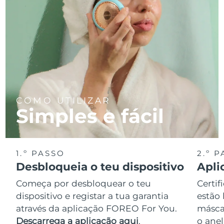
COMO UTILIZAR
Simples e fácil
1.º PASSO
2.º 
Desbloqueia o teu dispositivo
Apli
Começa por desbloquear o teu
Certif
dispositivo e registar a tua garantia
estão 
através da aplicação FOREO For You.
másca
Descarrega a aplicação aqui
.
o anel