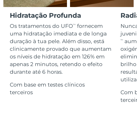
Serum
issa™ Teeth Whitening Gel
Advanced pore care essentials
For healthy hair
18% PAP
Israel
Entrega prevista
12.08.2026
Hidratação Profunda
Radi
Cosméticos
Homens
Os tratamentos do UFO
fornecem
Nunca 
TM
Itália
Entrega prevista
08.08.2026
uma hidratação imediata e de longa
juven
duração à tua pele. Além disso, está
aume
TM
Japão
Entrega prevista
11.08.2026
clinicamente provado que aumentam
oxigén
Comprar todos
os níveis de hidratação em 126% em
elimin
Jersey
Entrega prevista
13.08.2026
apenas 2 minutos, retendo o efeito
brilho
Cazaquistão
durante até 6 horas.
result
Entrega prevista
10.08.2026
FOREO APP
utiliz
Com base em testes clínicos
Kuwait
Entrega prevista
08.08.2026
SOBRE
terceiros
Com b
tercei
Letônia
Entrega prevista
08.08.2026
Líbano
Entrega prevista
09.08.2026
Lituânia
Entrega prevista
08.08.2026