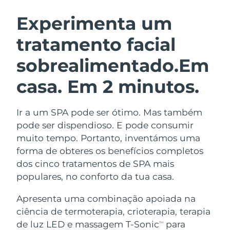
ROTINA DE BELEZA SUECA
Áustria
Entrega prevista
08.08.2026
Experimenta um
tratamento facial
Barein
Entrega prevista
09.08.2026
sobrealimentado.
Em
Limpeza facial
Lifting facial
Bélgica
Entrega prevista
08.08.2026
LUNA™ 4 kit
BEAR™ 2 kit
casa. Em 2 minutos.
Bermudas
Entrega prevista
14.08.2026
Anti-aging massage
Microcurrent toning
Ir a um SPA pode ser ótimo. Mas também
Bósnia e
Entrega prevista
11.08.2026
Hidratação
Cuidado oral
Herzegovina
pode ser dispendioso. E pode consumir
LUNA™ 4 Plus
BEAR™ 2 go
muito tempo. Portanto, inventámos uma
UFO™ 3 kit
issa™ 4
Massage, LED heating
Microcurrent toning on-the-go
Brunei
Entrega prevista
13.08.2026
forma de obteres os benefícios completos
TRATAMENTO ANTIENVELHECIMENTO
Deep facial hydration
Hybrid silicone sonic toothbrush
dos cinco tratamentos de SPA mais
FAQ™
Bulgária
Entrega prevista
08.08.2026
populares, no conforto da tua casa.
LUNA™ 4 Men
BEAR™ 2 eyes & lips
UFO™ 3 LED
NEW
issa™ 4 plus
Canadá
For men, anti-aging massage
Microcurrent line smoothing device
Entrega prevista
12.08.2026
Apresenta uma combinação apoiada na
Near-infrared and red light therapy
Smart hybrid silicone sonic toothbrush
ciência de termoterapia, crioterapia, terapia
device
Chile
Entrega prevista
12.08.2026
de luz LED e massagem T-Sonic
para
Antienvelhecimento
Tratamentos LED
TM