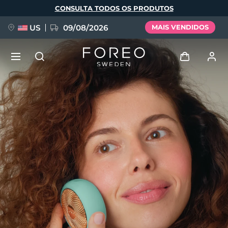
Pular
CONSULTA TODOS OS PRODUTOS
para
o
conteúdo
principal
US
09/08/2026
MAIS VENDIDOS
NOVIDADE
Entrar
Idioma
BREAKING NEWS
Perfil de usuário
English
Deutsch
Español
Meus aparelhos
FAQ™ Pure Beauty-Tech Elixir
Français
Italiano
Português
Meus pedidos
Polski
Svenska
Русский
Türkçe
简体中文
繁體中文
Meus endereços
issa™ Teeth Whitening Set
As minhas subscrições