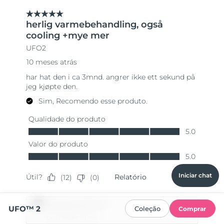
Iniciar chat
UFO™ 2
Coleção
Comprar