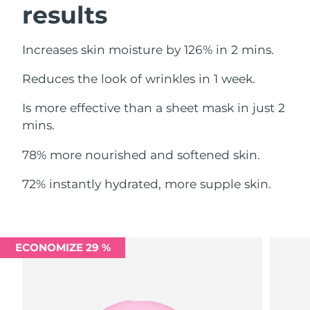
results
Omã
Entrega prevista
11.08.2026
Filipinas
Entrega prevista
11.08.2026
Increases skin moisture by 126% in 2 mins.
Polônia
Entrega prevista
09.08.2026
Reduces the look of wrinkles in 1 week.
Is more effective than a sheet mask in just 2
Portugal
Entrega prevista
08.08.2026
mins.
Porto Rico
Entrega prevista
10.08.2026
78% more nourished and softened skin.
Catar
Entrega prevista
09.08.2026
72% instantly hydrated, more supple skin.
Reunião
Entrega prevista
13.08.2026
Romênia
Entrega prevista
08.08.2026
ECONOMIZE 29 %
Rússia
Entrega prevista
16.08.2026
Arábia Saudita
Entrega prevista
09.08.2026