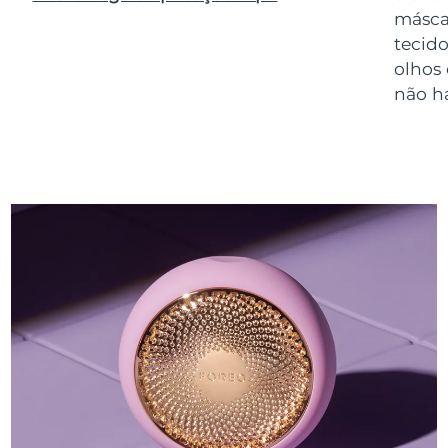
másca
tecido
olhos
não h