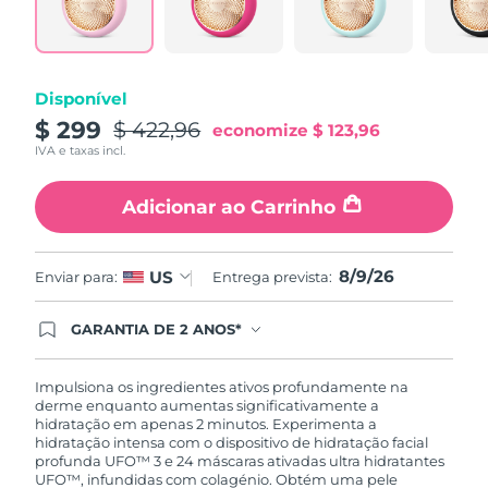
Tailândia
Entrega prevista
8/12/26
Turquia
Entrega prevista
8/9/26
Disponível
Emirados Árabes
$ 299
$ 422,96
Entrega prevista
8/9/26
economize
$ 123,96
Unidos
IVA e taxas incl.
Reino Unido
Entrega prevista
8/8/26
Adicionar ao Carrinho
Estados Unidos
Entrega prevista
8/9/26
8/9/26
US
Enviar para:
Entrega prevista:
Uzbequistão
Entrega prevista
8/13/26
GARANTIA DE 2 ANOS*
Vietnã
Entrega prevista
8/14/26
Ao efetuar seu pedido hoje, você tem direito a
cobertura completa da Garantia FOREO. Isso
significa que se você tiver qualquer problema até
Impulsiona os ingredientes ativos profundamente na
2 anos após a compra, a FOREO substituirá seu
derme enquanto aumentas significativamente a
produto gratuitamente.*exceto pelo Luna FOFO
hidratação em apenas 2 minutos. Experimenta a
e Luna Play plus cuja garantia é de 90 dias.
hidratação intensa com o dispositivo de hidratação facial
profunda UFO™ 3 e 24 máscaras ativadas ultra hidratantes
UFO™, infundidas com colagénio. Obtém uma pele