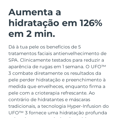
ROTINA DE BELEZA SUECA
Áustria
Entrega prevista
8/8/26
Aumenta a
hidratação em 126%
Barein
Entrega prevista
8/9/26
em 2 min.
Limpeza facial
Lifting facial
Bélgica
Entrega prevista
8/8/26
LUNA™ 4 kit
BEAR™ 2 kit
Bermudas
Entrega prevista
8/14/26
Dá à tua pele os benefícios de 5
Anti-aging massage
Microcurrent toning
tratamentos faciais antienvelhecimento de
Bósnia e
SPA. Clinicamente testados para reduzir a
Entrega prevista
8/11/26
Hidratação
Cuidado oral
Herzegovina
aparência de rugas em 1 semana. O UFO™
LUNA™ 4 Plus
BEAR™ 2 go
UFO™ 3 kit
issa™ 4
3 combate diretamente os resultados da
Massage, LED heating
Microcurrent toning on-the-go
Brunei
Entrega prevista
8/13/26
TRATAMENTO ANTIENVELHECIMENTO
pele perder hidratação e preenchimento à
Deep facial hydration
Hybrid silicone sonic toothbrush
FAQ™
medida que envelheces, enquanto firma a
Bulgária
Entrega prevista
8/8/26
pele com a crioterapia refrescante.
Ao
LUNA™ 4 Men
BEAR™ 2 eyes & lips
UFO™ 3 LED
NEW
issa™ 4 plus
contrário de hidratantes e máscaras
Canadá
For men, anti-aging massage
Microcurrent line smoothing device
Entrega prevista
8/12/26
Near-infrared and red light therapy
tradicionais, a tecnologia Hyper-Infusion do
Smart hybrid silicone sonic toothbrush
device
UFO™ 3 fornece uma hidratação profunda
Chile
Entrega prevista
8/12/26
Antienvelhecimento
Tratamentos LED