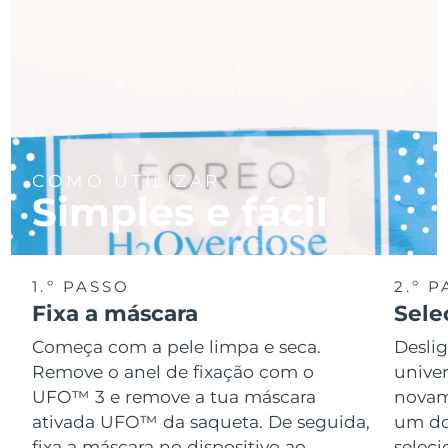
COMO UTILIZAR
Simples e fácil
1.º PASSO
2.º 
Fixa a máscara
Sele
Começa com a pele limpa e seca.
Desli
Remove o anel de fixação com o
univer
UFO™ 3 e remove a tua máscara
novame
ativada UFO™ da saqueta. De seguida,
um do
fixa a máscara no dispositivo ao
seleci