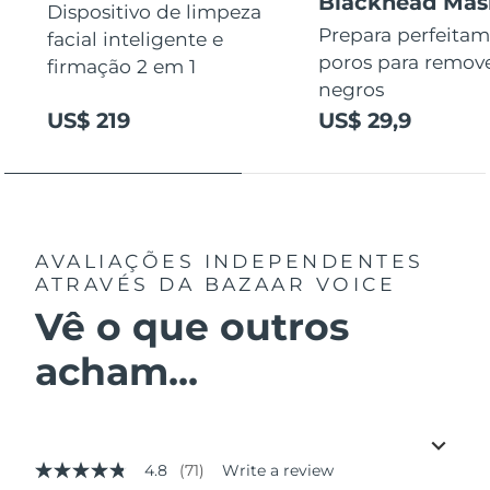
Blackhead Mas
Dispositivo de limpeza
Prepara perfeitam
facial inteligente e
poros para remov
firmação 2 em 1
negros
US$ 219
US$ 29,9
AVALIAÇÕES INDEPENDENTES
ATRAVÉS DA BAZAAR VOICE
Vê o que outros
acham...
4.8
(71)
Write a review
4.8