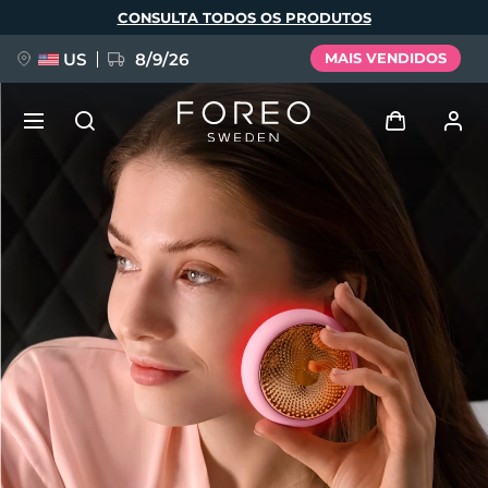
Pular
CONSULTA TODOS OS PRODUTOS
para
o
conteúdo
principal
US
8/9/26
MAIS VENDIDOS
NOVIDADE
Entrar
Idioma
BREAKING NEWS
Perfil de usuário
English
Deutsch
Español
Meus aparelhos
FAQ™ Pure Beauty-Tech Elixir
Français
Italiano
Português
Meus pedidos
Polski
Svenska
Русский
Türkçe
简体中文
繁體中文
Meus endereços
issa™ Teeth Whitening Set
As minhas subscrições