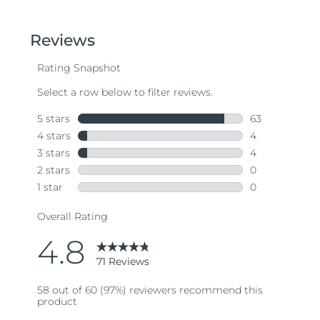
out
of
5
stars,
average
rating
value.
Read
71
Reviews.
Same
page
link.