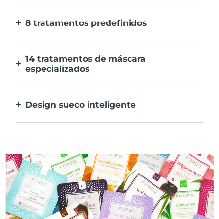
E 10x mais rápida.
8 tratamentos predefinidos
Ao carregar apenas num botão. Ajusta as
tuas preferências na aplicação.
14 tratamentos de máscara
especializados
A combinação perfeita das tecnologias para
preconizar os ingredientes na tua máscara.
Design sueco inteligente
100% à prova de água e ultra higiénico. Até
50 minutos de utilização por carregamento
USB.