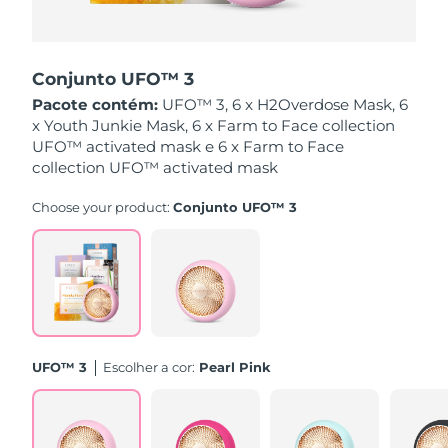
Singapura
Entrega prevista
8/10/26
Conjunto UFO™ 3
Eslováquia
Entrega prevista
8/8/26
Pacote contém:
UFO™ 3, 6 x H2Overdose Mask, 6
x Youth Junkie Mask, 6 x Farm to Face collection
Eslovênia
Entrega prevista
8/8/26
UFO™ activated mask e 6 x Farm to Face
collection UFO™ activated mask
África do Sul
Entrega prevista
8/16/26
Choose your product:
Conjunto UFO™ 3
Coreia do Sul
Entrega prevista
8/10/26
Espanha
Entrega prevista
8/8/26
Suécia
Entrega prevista
8/8/26
Suíça
Entrega prevista
8/8/26
UFO™ 3
Escolher a cor:
Pearl Pink
Taiwan
Entrega prevista
8/13/26