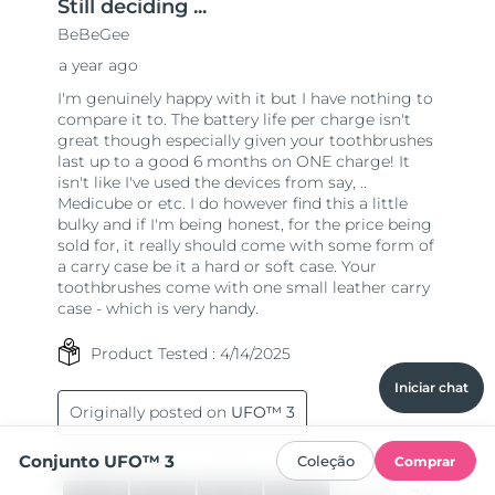
Iniciar chat
Conjunto UFO™ 3
Coleção
Comprar