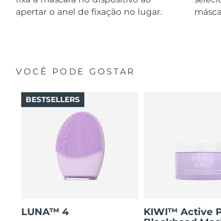
apertar o anel de fixação no lugar.
másca
VOCÊ PODE GOSTAR
BESTSELLERS
LUNA™ 4
KIWI™ Active 