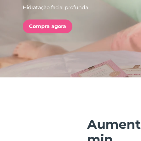
Hidratação facial profunda
issa™ Teeth Whitening Set
Compra agora
FAQ™ Dual LED Panel
POPULAR
Ofertas especiais
Bestsellers
Aumenta
min.