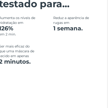
testado para...
Aumenta os níveis de
Reduz a aparência de
hidratação em
rugas em
126%
1 semana.
em 2 min.
Ser mais eficaz do
que uma máscara de
tecido em apenas
2 minutos.