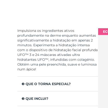
Impulsiona os ingredientes ativos
EC
profundamente na derme enquanto aumentas
significativamente a hidratação em apenas 2
minutos. Experimenta a hidratação intensa
com o dispositivo de hidratação facial profunda
UFO™ 3 e 24 máscaras ativadas ultra
hidratantes UFO™, infundidas com colagénio.
Obtém uma pele preenchida, suave e luminosa
num ápice!
O QUE O TORNA ESPECIAL?
Clinicamente testado para aumentar a
hidratação da pele em 126% em apenas 2
O QUE INCLUI?
minutos e para ser mais eficaz que uma