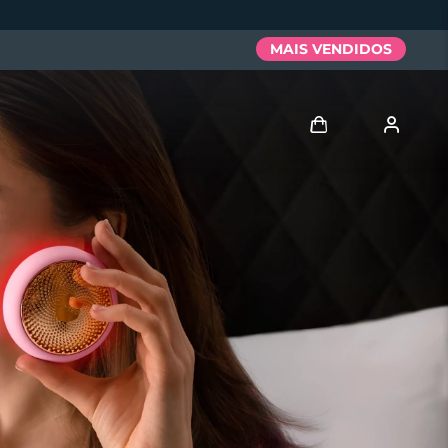
MAIS VENDIDOS
Entrar
Perfil de usuário
Meus aparelhos
Meus pedidos
Meus endereços
As minhas subscrições