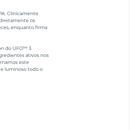
SPA. Clinicamente
 diretamente os
eces, enquanto firma
sion do UFO™ 3
gredientes ativos nos
ornamos este
 e luminoso todo o