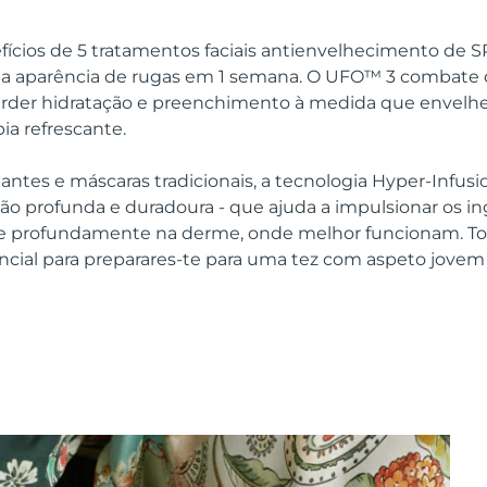
efícios de 5 tratamentos faciais antienvelhecimento de 
r a aparência de rugas em 1 semana. O UFO™ 3 combate
erder hidratação e preenchimento à medida que envelh
ia refrescante.
tantes e máscaras tradicionais, a tecnologia Hyper-Infu
ão profunda e duradoura - que ajuda a impulsionar os in
le profundamente na derme, onde melhor funcionam. T
ncial para preparares-te para uma tez com aspeto jovem