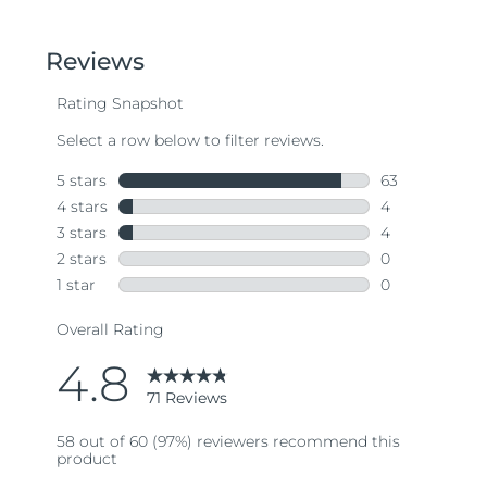
out
of
5
stars,
average
rating
value.
Read
71
Reviews.
Same
page
link.