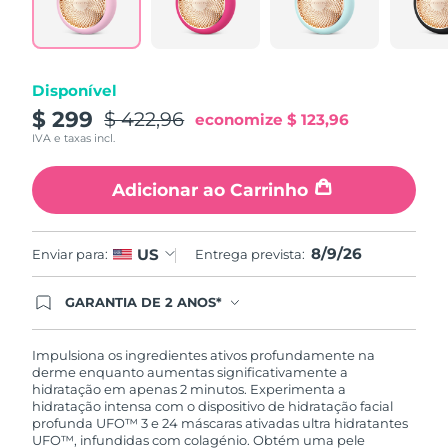
Tailândia
Entrega prevista
8/13/26
Turquia
Entrega prevista
8/10/26
Disponível
Emirados Árabes
$ 299
$ 422,96
Entrega prevista
8/10/26
economize
$ 123,96
Unidos
IVA e taxas incl.
Reino Unido
Entrega prevista
8/9/26
Adicionar ao Carrinho
Estados Unidos
Entrega prevista
8/10/26
8/9/26
US
Enviar para:
Entrega prevista:
Uzbequistão
Entrega prevista
8/14/26
GARANTIA DE 2 ANOS*
Vietnã
Entrega prevista
8/15/26
Ao efetuar seu pedido hoje, você tem direito a
cobertura completa da Garantia FOREO. Isso
significa que se você tiver qualquer problema até
Impulsiona os ingredientes ativos profundamente na
2 anos após a compra, a FOREO substituirá seu
derme enquanto aumentas significativamente a
produto gratuitamente.*exceto pelo Luna FOFO
hidratação em apenas 2 minutos. Experimenta a
e Luna Play plus cuja garantia é de 90 dias.
hidratação intensa com o dispositivo de hidratação facial
profunda UFO™ 3 e 24 máscaras ativadas ultra hidratantes
UFO™, infundidas com colagénio. Obtém uma pele