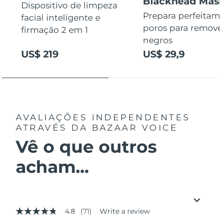
Blackhead Mas
Dispositivo de limpeza
Prepara perfeitam
facial inteligente e
poros para remov
firmação 2 em 1
negros
US$ 219
US$ 29,9
AVALIAÇÕES INDEPENDENTES
ATRAVÉS DA BAZAAR VOICE
Vê o que outros
acham...
4.8
(71)
Write a review
4.8