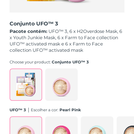
Singapura
Entrega prevista
8/11/26
Conjunto UFO™ 3
Eslováquia
Entrega prevista
8/9/26
Pacote contém:
UFO™ 3, 6 x H2Overdose Mask, 6
x Youth Junkie Mask, 6 x Farm to Face collection
Eslovênia
Entrega prevista
8/9/26
UFO™ activated mask e 6 x Farm to Face
collection UFO™ activated mask
África do Sul
Entrega prevista
8/17/26
Choose your product:
Conjunto UFO™ 3
Coreia do Sul
Entrega prevista
8/11/26
Espanha
Entrega prevista
8/9/26
Suécia
Entrega prevista
8/9/26
Suíça
Entrega prevista
8/9/26
UFO™ 3
Escolher a cor:
Pearl Pink
Taiwan
Entrega prevista
8/14/26