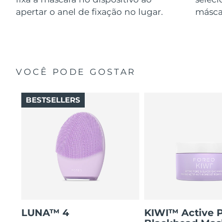
apertar o anel de fixação no lugar.
másca
VOCÊ PODE GOSTAR
BESTSELLERS
LUNA™ 4
KIWI™ Active 