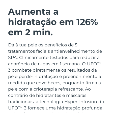
ROTINA DE BELEZA SUECA
Áustria
Entrega prevista
8/9/26
Aumenta a
hidratação em 126%
Barein
Entrega prevista
8/10/26
em 2 min.
Limpeza facial
Lifting facial
Bélgica
Entrega prevista
8/9/26
LUNA™ 4 kit
BEAR™ 2 kit
Bermudas
Entrega prevista
8/15/26
Dá à tua pele os benefícios de 5
Anti-aging massage
Microcurrent toning
tratamentos faciais antienvelhecimento de
Bósnia e
SPA. Clinicamente testados para reduzir a
Entrega prevista
8/12/26
Hidratação
Cuidado oral
Herzegovina
aparência de rugas em 1 semana. O UFO™
LUNA™ 4 Plus
BEAR™ 2 go
UFO™ 3 kit
issa™ 4
3 combate diretamente os resultados da
Massage, LED heating
Microcurrent toning on-the-go
Brunei
Entrega prevista
8/14/26
TRATAMENTO ANTIENVELHECIMENTO
pele perder hidratação e preenchimento à
Deep facial hydration
Hybrid silicone sonic toothbrush
FAQ™
medida que envelheces, enquanto firma a
Bulgária
Entrega prevista
8/9/26
pele com a crioterapia refrescante.
Ao
LUNA™ 4 Men
BEAR™ 2 eyes & lips
UFO™ 3 LED
NEW
issa™ 4 plus
contrário de hidratantes e máscaras
Canadá
For men, anti-aging massage
Microcurrent line smoothing device
Entrega prevista
8/13/26
Near-infrared and red light therapy
tradicionais, a tecnologia Hyper-Infusion do
Smart hybrid silicone sonic toothbrush
device
UFO™ 3 fornece uma hidratação profunda
Chile
Entrega prevista
8/13/26
Antienvelhecimento
Tratamentos LED