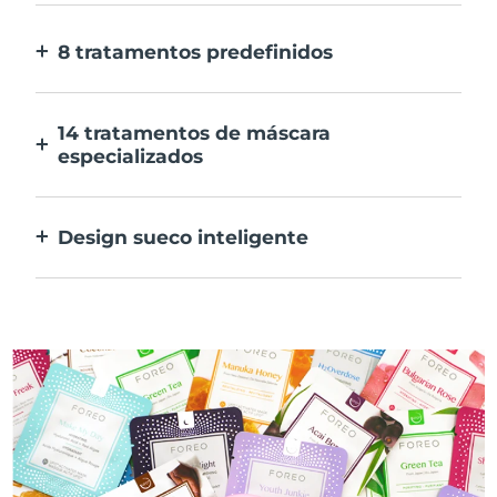
E 10x mais rápida.
8 tratamentos predefinidos
Ao carregar apenas num botão. Ajusta as
tuas preferências na aplicação.
14 tratamentos de máscara
especializados
A combinação perfeita das tecnologias para
preconizar os ingredientes na tua máscara.
Design sueco inteligente
100% à prova de água e ultra higiénico. Até
50 minutos de utilização por carregamento
USB.