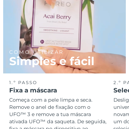
COMO UTILIZAR
Simples e fácil
1.º PASSO
2.º 
Fixa a máscara
Sele
Começa com a pele limpa e seca.
Desli
Remove o anel de fixação com o
univer
UFO™ 3 e remove a tua máscara
novame
ativada UFO™ da saqueta. De seguida,
um do
fixa a máscara no dispositivo ao
seleci