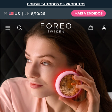
Pular
CONSULTA TODOS OS PRODUTOS
para
o
conteúdo
principal
US
8/10/26
MAIS VENDIDOS
NOVIDADE
Entrar
Idioma
BREAKING NEWS
Perfil de usuário
English
Deutsch
Español
Meus aparelhos
FAQ™ Pure Beauty-Tech Elixir
Français
Italiano
Português
Meus pedidos
Polski
Svenska
Русский
Türkçe
简体中文
繁體中文
Meus endereços
issa™ Teeth Whitening Set
As minhas subscrições