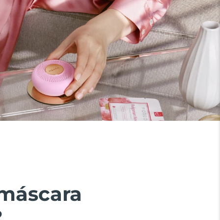
 máscara
?