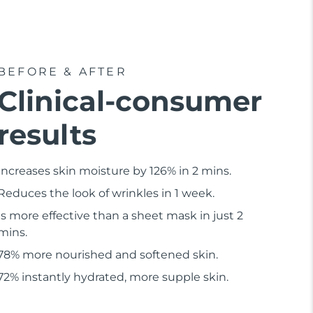
BEFORE & AFTER
Clinical-consumer
results
Increases skin moisture by 126% in 2 mins.
Reduces the look of wrinkles in 1 week.
Is more effective than a sheet mask in just 2
mins.
78% more nourished and softened skin.
72% instantly hydrated, more supple skin.