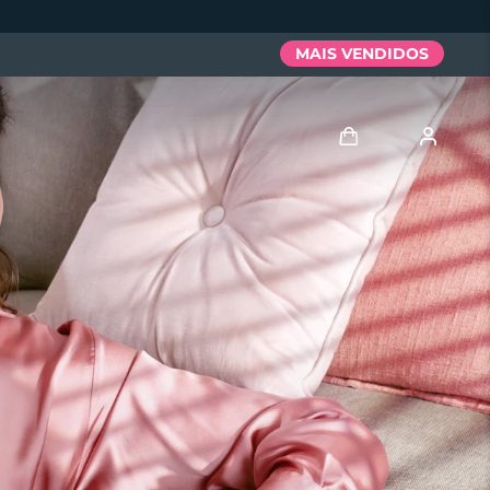
MAIS VENDIDOS
Entrar
Perfil de usuário
Meus aparelhos
Meus pedidos
Meus endereços
As minhas subscrições