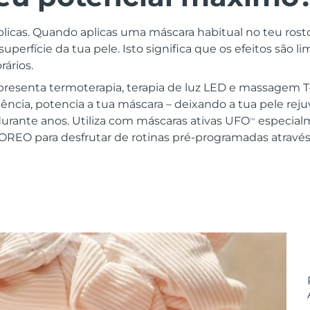
licas. Quando aplicas uma máscara habitual no teu rosto
perfície da tua pele. Isto significa que os efeitos são li
ários.
presenta termoterapia, terapia de luz LED e massagem T
iência, potencia a tua máscara – deixando a tua pele re
durante anos. Utiliza com máscaras ativas UFO
especialm
TM
OREO para desfrutar de rotinas pré-programadas atravé