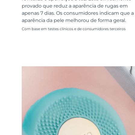
Dispositivos ESPADA™
Dispositivos de olhos
LUNA™ Dual-Peptide Scalp
provado que reduz a aparência de rugas em
Cuidados de pele KIWI™
All acne treatment devices
All revitalizing eye massagers
Serum
issa™ Teeth Whitening Gel
apenas 7 dias. Os consumidores indicam que a
Advanced pore care essentials
For healthy hair
18% PAP
aparência da pele melhorou de forma geral.
Cosméticos
Homens
Com base em testes clínicos e de consumidores terceiros
Comprar todos
FOREO APP
SOBRE