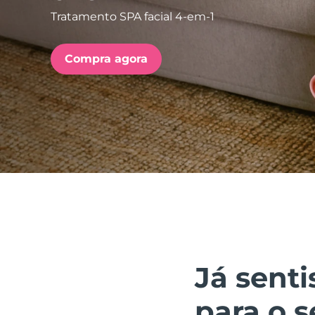
Tratamento SPA facial 4-em-1
issa™ Teeth Whitening Set
Compra agora
FAQ™ Dual LED Panel
POPULAR
Ofertas especiais
Bestsellers
Já senti
para o 