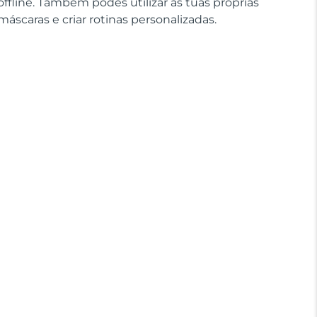
offline. Também podes utilizar as tuas próprias
máscaras e criar rotinas personalizadas.