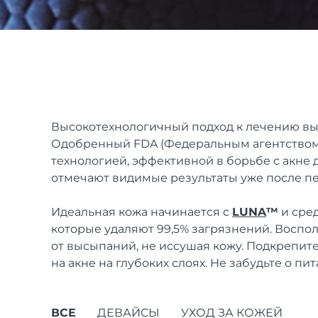
issa™ Teeth Whitening Set
FAQ™ Dual LED Panel
Высокотехнологичный подход к лечению выс
Одобренный FDA (Федеральным агентством 
технологией, эффективной в борьбе с акне д
ПОДАРКИ И НАБОРЫ
отмечают видимые результаты уже после п
Идеальная кожа начинается с
LUNA
™
и сре
которые удаляют 99,5% загрязнений. Воспо
Специальные
от высыпаний, не иссушая кожу. Подкрепит
предложения
БЕСТСЕЛЛЕРЫ
на акне на глубоких слоях. Не забудьте о п
ВСЕ
ДЕВАЙСЫ
УХОД ЗА КОЖЕЙ