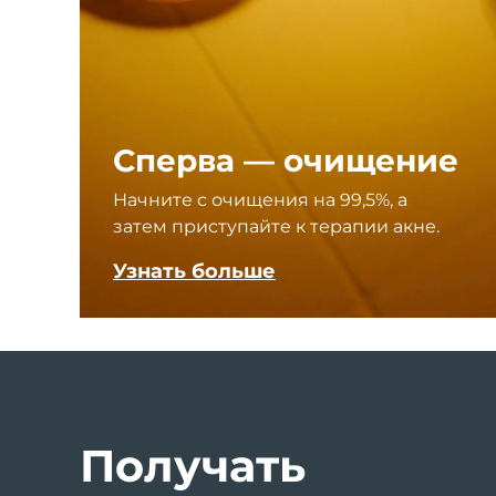
Уход KIWI™
All acne treatment devices
All revitalizing eye massagers
Serum
issa™ Teeth Whitening Gel
Advanced pore care essentials
For healthy hair
18% PAP
Косметика
Для мужчин
Сперва — очищение
Начните с очищения на 99,5%, а
Купить
затем приступайте к терапии акне.
Узнать больше
FOREO APP
ПОДРОБНЕЕ
Получать