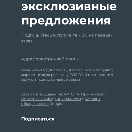
эксклюзивные
предложения
Подпишитесь и получите -15% на первый
заказ!
Адрес электронной почты
Нажимая «Подписаться», я соглашаюсь получать
маркетинговую рассылку FOREO. Я понимаю, что
могу отписаться в любое время.
Этот сайт защищен reCAPTCHA. Применяются
Политика конфиденциальности
и
Условия
обслуживания
Google.