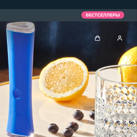
БЕСТСЕЛЛЕРЫ
Войти
Профиль пользователя
Мои приборы
Мои заказы
Мои адреса
Мои подписки