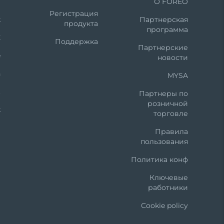
m
О FOREO
Регистрация
k
Партнерская
продукта
программа
X
Поддержка
Партнерские
e
новости
n
MYSA
t
Партнеры по
розничной
k
торговле
Правила
пользования
Политика конф
Ключевые
работники
Cookie policy