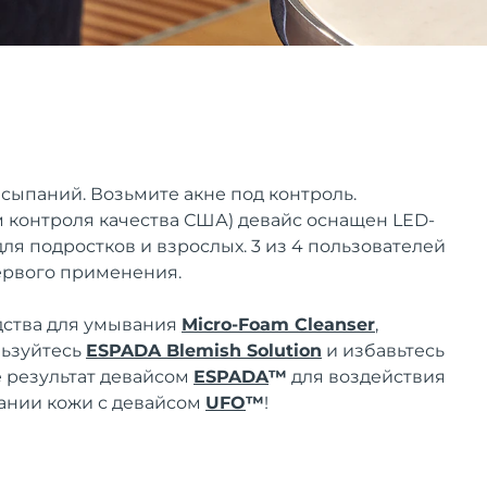
ыпаний. Возьмите акне под контроль.
контроля качества США) девайс оснащен LED-
ля подростков и взрослых. 3 из 4 пользователей
ервого применения.
дства для умывания
Micro-Foam Cleanser
,
льзуйтесь
ESPADA Blemish Solution
и избавьтесь
е результат девайсом
ESPADA
™
для воздействия
итании кожи с девайсом
UFO
™
!