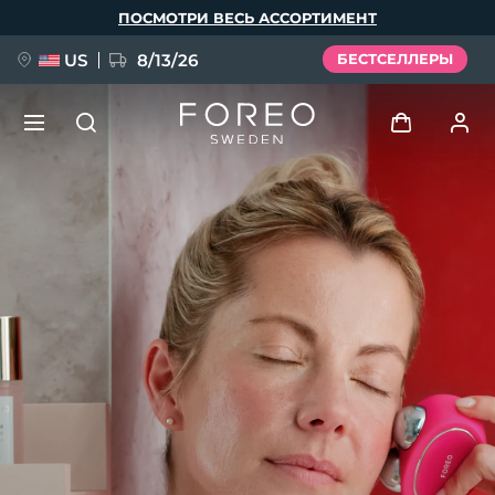
Перейти
ПОСМОТРИ ВЕСЬ АССОРТИМЕНТ
к
основному
содержанию
US
8/13/26
БЕСТСЕЛЛЕРЫ
НОВИНКА
Войти
Язык
BREAKING NEWS
Профиль пользователя
English
Deutsch
Español
Мои приборы
FAQ™ Pure Beauty-Tech Elixir
Français
Italiano
Português
Мои заказы
Polski
Svenska
Русский
Türkçe
简体中文
繁體中文
Мои адреса
issa™ Teeth Whitening Set
Мои подписки