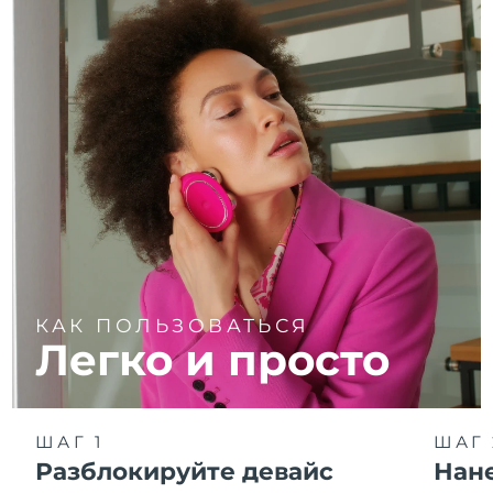
КАК ПОЛЬЗОВАТЬСЯ
Легко и просто
ШАГ 1
ШАГ 
Разблокируйте девайс
Нан