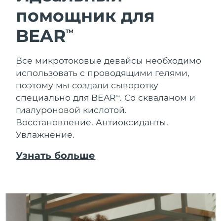
помощник для
Ожидаемая дата доставки
Таиланд
8/16/26
BEAR
TM
Ожидаемая дата доставки
Турция
8/13/26
Все микротоковые девайсы необходимо
использовать с проводящими гелями,
Ожидаемая дата доставки
ОАЭ
8/13/26
поэтому мы создали сыворотку
специально для BEAR
. Со скваланом и
TM
Ожидаемая дата доставки
Великобритания
гиалуроновой кислотой.
8/12/26
Восстановление. Антиоксиданты.
Увлажнение.
Соединенные
Ожидаемая дата доставки
Штаты
8/13/26
Узнать больше
Ожидаемая дата доставки
Узбекистан
8/17/26
Ожидаемая дата доставки
Вьетнам
8/18/26