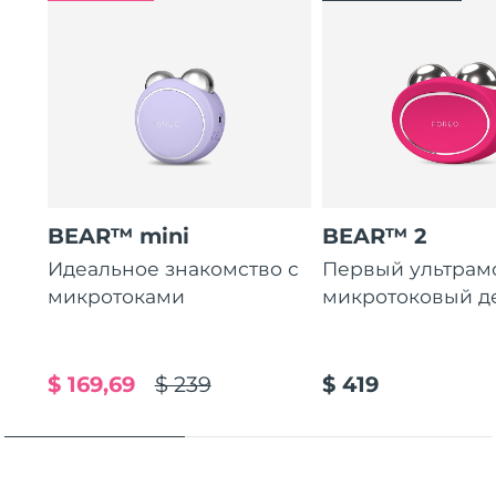
Ожидаемая дата доставки
Пуэрто-Рико
8/14/26
Ожидаемая дата доставки
Катар
8/13/26
Ожидаемая дата доставки
Реюньон
8/17/26
Ожидаемая дата доставки
Румыния
BEAR™ mini
BEAR™ 2
8/12/26
Идеальное знакомство с
Первый ультра
Ожидаемая дата доставки
микротоками
микротоковый д
Россия
8/20/26
Ожидаемая дата доставки
Саудовская Аравия
8/13/26
$ 169,69
$ 239
$ 419
Ожидаемая дата доставки
Сингапур
8/14/26
Ожидаемая дата доставки