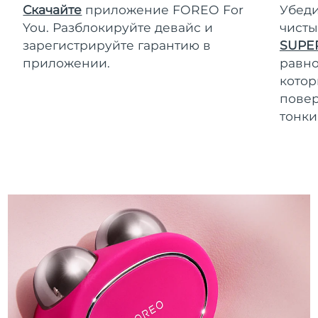
Скачайте
приложение FOREO For
Убеди
You. Разблокируйте девайс и
чисты
зарегистрируйте гарантию в
SUPE
приложении.
равно
котор
повер
тонки