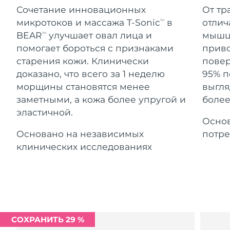
Advanced pore care essentials
For healthy hair
Ожидаемая дата доставки
Сочетание инновационных
От тр
18% PAP
Гибралтар
Косметика
Для мужчин
8/16/26
микротоков и массажа T-Sonic
в
отлич
TM
BEAR
улучшает овал лица и
мышцы
TM
Ожидаемая дата доставки
Греция
8/12/26
помогает бороться с признаками
приво
старения кожи. Клинически
повер
Ожидаемая дата доставки
Гонконг (САР)
доказано, что всего за 1 неделю
95% п
8/13/26
Купить
морщины становятся менее
выгля
заметными, а кожа более упругой и
более
Ожидаемая дата доставки
Венгрия
8/12/26
эластичной.
Основ
FOREO APP
Ожидаемая дата доставки
Основано на независимых
потре
Исландия
8/13/26
ПОДРОБНЕЕ
клинических исследованиях
Ожидаемая дата доставки
Индонезия
8/10/26
Ожидаемая дата доставки
Ирландия
8/12/26
СОХРАНИТЬ 29 %
Ожидаемая дата доставки
о-в Мэн