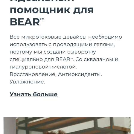
помощник для
Ожидаемая дата доставки
Таиланд
8/15/26
BEAR
TM
Ожидаемая дата доставки
Турция
8/12/26
Все микротоковые девайсы необходимо
использовать с проводящими гелями,
Ожидаемая дата доставки
ОАЭ
8/12/26
поэтому мы создали сыворотку
специально для BEAR
. Со скваланом и
TM
Ожидаемая дата доставки
Великобритания
гиалуроновой кислотой.
8/11/26
Восстановление. Антиоксиданты.
Увлажнение.
Соединенные
Ожидаемая дата доставки
Штаты
8/12/26
Узнать больше
Ожидаемая дата доставки
Узбекистан
8/16/26
Ожидаемая дата доставки
Вьетнам
8/17/26