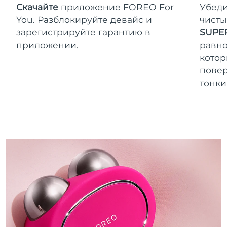
Скачайте
приложение FOREO For
Убеди
You. Разблокируйте девайс и
чисты
зарегистрируйте гарантию в
SUPE
приложении.
равно
котор
повер
тонки