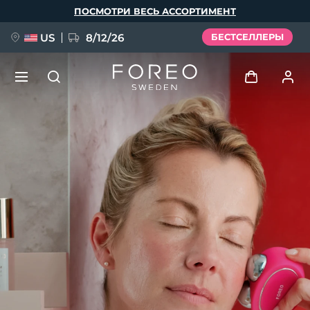
Перейти
ПОСМОТРИ ВЕСЬ АССОРТИМЕНТ
к
основному
содержанию
US
8/12/26
БЕСТСЕЛЛЕРЫ
НОВИНКА
Войти
Язык
BREAKING NEWS
Профиль пользователя
English
Deutsch
Español
Мои приборы
FAQ™ Pure Beauty-Tech Elixir
Français
Italiano
Português
Мои заказы
Polski
Svenska
Русский
Türkçe
简体中文
繁體中文
Мои адреса
issa™ Teeth Whitening Set
Мои подписки