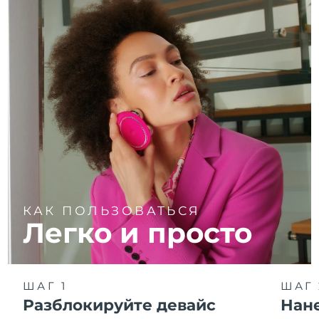
КАК ПОЛЬЗОВАТЬСЯ
Легко и просто
ШАГ 1
ШАГ 
Разблокируйте девайс
Нан