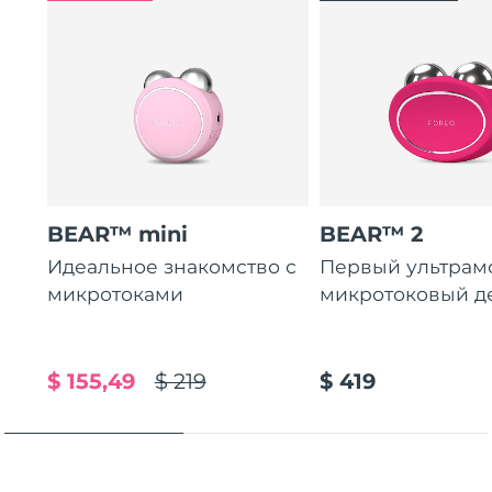
Ожидаемая дата доставки
Пуэрто-Рико
8/13/26
Ожидаемая дата доставки
Катар
8/12/26
Ожидаемая дата доставки
Реюньон
8/16/26
Ожидаемая дата доставки
Румыния
BEAR™ mini
BEAR™ 2
8/11/26
Идеальное знакомство с
Первый ультра
Ожидаемая дата доставки
микротоками
микротоковый д
Россия
8/19/26
Ожидаемая дата доставки
Саудовская Аравия
8/12/26
$ 155,49
$ 219
$ 419
Ожидаемая дата доставки
Сингапур
8/13/26
Ожидаемая дата доставки