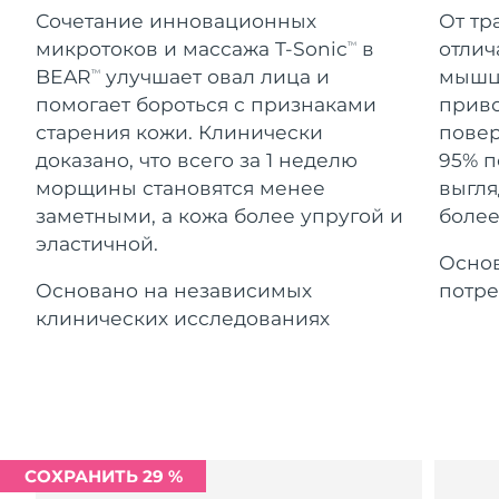
Advanced pore care essentials
For healthy hair
Ожидаемая дата доставки
Сочетание инновационных
От тр
18% PAP
Гибралтар
Косметика
Для мужчин
8/15/26
микротоков и массажа T-Sonic
в
отлич
TM
BEAR
улучшает овал лица и
мышцы
TM
Ожидаемая дата доставки
Греция
8/11/26
помогает бороться с признаками
приво
старения кожи. Клинически
повер
Ожидаемая дата доставки
Гонконг (САР)
доказано, что всего за 1 неделю
95% п
8/12/26
Купить
морщины становятся менее
выгля
заметными, а кожа более упругой и
более
Ожидаемая дата доставки
Венгрия
8/11/26
эластичной.
Основ
FOREO APP
Ожидаемая дата доставки
Основано на независимых
потре
Исландия
8/12/26
ПОДРОБНЕЕ
клинических исследованиях
Ожидаемая дата доставки
Индонезия
8/9/26
Ожидаемая дата доставки
Ирландия
8/11/26
СОХРАНИТЬ 29 %
Ожидаемая дата доставки
о-в Мэн