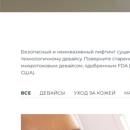
issa™ Teeth Whitening Set
FAQ™ Dual LED Panel
Безопасный и неинвазивный лифтинг сущес
технологичному девайсу. Поверните старени
микротоковым девайсом, одобренным FDA (
ПОДАРКИ И НАБОРЫ
США).
ВСЕ
ДЕВАЙСЫ
УХОД ЗА КОЖЕЙ
Н
Специальные
предложения
БЕСТСЕЛЛЕРЫ