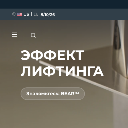
Перейти
к
основному
содержанию
US
8/10/26
ЭФФЕКТ
ЛИФТИНГА
НОВИНКА
Знакомьтесь: BEAR™
BREAKING NEWS
FAQ™ Pure Beauty-Tech Elixir