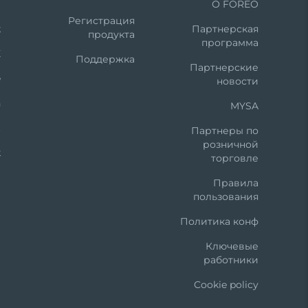
m
О FOREO
Регистрация
k
Партнерская
продукта
программа
X
Поддержка
Партнерские
e
новости
n
MYSA
t
Партнеры по
розничной
k
торговле
Правила
пользования
Политика конф
Ключевые
работники
Cookie policy