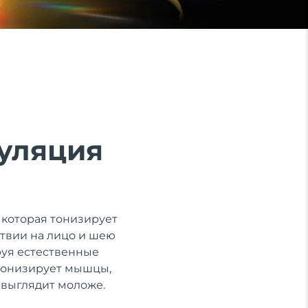
муляция
которая тонизирует
твии на лицо и шею
руя естественные
тонизирует мышцы,
 выглядит моложе.