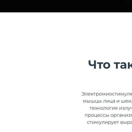
issa™ Teeth Whitening Set
FAQ™ Dual LED Panel
Что та
ПОДАРКИ И НАБОРЫ
Электромиостимуля
Специальные
мышцы лица и шеи,
предложения
БЕСТСЕЛЛЕРЫ
технология излу
процессы организ
стимулирует выра