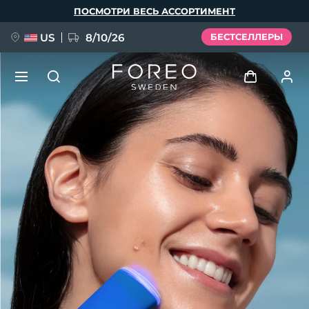
Перейти
ПОСМОТРИ ВЕСЬ АССОРТИМЕНТ
к
основному
содержанию
US
8/10/26
БЕСТСЕЛЛЕРЫ
НОВИНКА
Войти
Язык
BREAKING NEWS
Профиль пользователя
English
Deutsch
Español
Мои приборы
FAQ™ Pure Beauty-Tech Elixir
Français
Italiano
Português
Мои заказы
Polski
Svenska
Русский
Türkçe
简体中文
繁體中文
Мои адреса
issa™ Teeth Whitening Set
Мои подписки