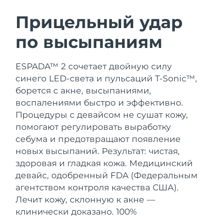
ШВЕДСКИЙ УХОД ЗА КОЖЕЙ
Прицельный удар
по высыпаниям
Ожидаемая дата доставки
Австралия
8/12/26
Очищение кожи
Лифтинг
ESPADA™ 2 сочетает двойную силу
Ожидаемая дата доставки
Австрия
LUNA™ 4 набор
BEAR™ 2 набор
8/9/26
синего LED-света и пульсаций T-Sonic™,
Anti-aging massage
Microcurrent toning
борется с акне, высыпаниями,
Ожидаемая дата доставки
Бахрейн
воспалениями быстро и эффективно.
8/10/26
Процедуры с девайсом не сушат кожу,
Увлажнение
Забота о полости рта
LUNA™ 4 Plus
BEAR™ 2 go
помогают регулировать выработку
Ожидаемая дата доставки
Бельгия
UFO™ 3 набор
issa™ 4
8/9/26
Massage, LED heating
Microcurrent toning on-the-go
себума и предотвращают появление
FAQ™ АНТИВОЗРАСТНОЙ УХОД
Deep facial hydration
Hybrid silicone sonic toothbrush
новых высыпаний. Результат: чистая,
Ожидаемая дата доставки
Бермудские о-ва
здоровая и гладкая кожа.
Медицинский
8/15/26
NEW
LUNA™ 4 Men
BEAR™ 2 eyes & lips
девайс, одобренный FDA (Федеральным
UFO™ 3 LED
issa™ 4 plus
For men, anti-aging massage
Microcurrent line smoothing device
Босния и
агентством контроля качества США).
Ожидаемая дата доставки
Near-infrared and red light therapy
Smart hybrid silicone sonic toothbrush
Герцеговина
8/12/26
Лечит кожу, склонную к акне —
device
Омоложение
LED-процедуры
клинически доказано. 100%