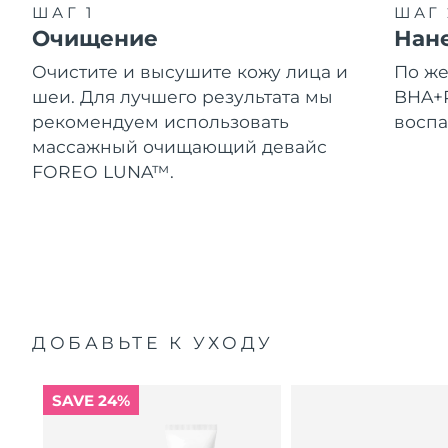
ШАГ 1
ШАГ 
Очищение
Нан
Очистите и высушите кожу лица и
По ж
шеи. Для лучшего результата мы
BHA+P
рекомендуем использовать
воспа
массажный очищающий девайс
FOREO LUNA™.
ДОБАВЬТЕ К УХОДУ
SAVE 24%