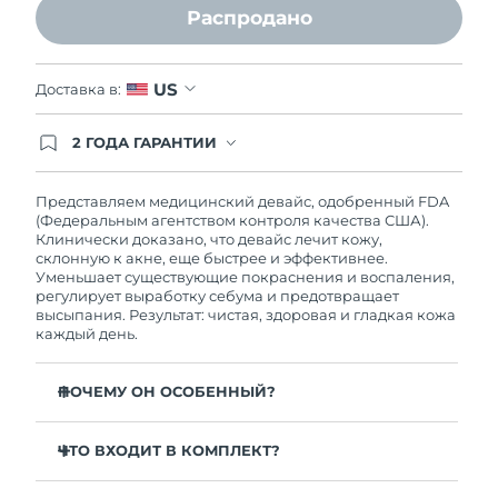
Распродано
Ожидаемая дата доставки
Ливан
8/10/26
Ожидаемая дата доставки
US
Доставка в:
Литва
8/9/26
2 ГОДА ГАРАНТИИ
Ожидаемая дата доставки
Люксембург
Заказ на сайте автоматически покрывается
8/9/26
полным гарантийным обслуживанием FOREO.
Это означает, что если в течение 2-х лет со дня
Представляем медицинский девайс, одобренный FDA
покупки с продуктом возникнут проблемы,
Ожидаемая дата доставки
(Федеральным агентством контроля качества США).
Макао (САР)
FOREO заменит его бесплатно.
8/11/26
Клинически доказано, что девайс лечит кожу,
склонную к акне, еще быстрее и эффективнее.
Уменьшает существующие покраснения и воспаления,
Ожидаемая дата доставки
Малайзия
регулирует выработку себума и предотвращает
8/12/26
высыпания. Результат: чистая, здоровая и гладкая кожа
каждый день.
Ожидаемая дата доставки
Мальта
8/9/26
ПОЧЕМУ ОН ОСОБЕННЫЙ?
Ожидаемая дата доставки
Мексика
3 из 4 пользователей отмечают заметный результат
8/13/26
после 1 использования.
ЧТО ВХОДИТ В КОМПЛЕКТ?
100% пользователей отмечают, что кожа становится
Ожидаемая дата доставки
ESPADA™ 2
Монако
более чистой.