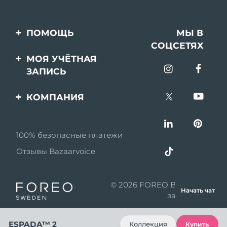
ПОМОЩЬ
МЫ В
СОЦСЕТЯХ
Свяжитесь с нами
МОЯ УЧЁТНАЯ
ЗАПИСЬ
Заказ и доставка
Регистрация продукта
Гарантия и возврат
КОМПАНИЯ
Поддержка
Вопросы и ответы
О FOREO
Информация о
100% безопасные платежи
Партнерская
батарее
программа
Отзывы Bazaarvoice
Партнерские новости
© 2026 FOREO Все права
MYSA
Начать чат
защищены
Партнеры по
розничной торговле
ESPADA™ 2
Коллекция
Купить