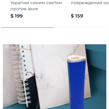
терапии синим светом
повреждений к
Ожидаемая дата доставки
Пуэрто-Рико
против акне
8/11/26
$ 199
$ 159
Ожидаемая дата доставки
Катар
8/10/26
Ожидаемая дата доставки
Реюньон
8/14/26
Ожидаемая дата доставки
Румыния
8/9/26
Ожидаемая дата доставки
Россия
8/17/26
Ожидаемая дата доставки
Саудовская Аравия
8/10/26
Ожидаемая дата доставки
Сингапур
8/11/26
Ожидаемая дата доставки