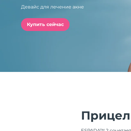
Девайс для лечение акне
issa™ Teeth Whitening Set
Купить сейчас
FAQ™ Dual LED Panel
ПОДАРКИ И НАБОРЫ
Специальные
предложения
БЕСТСЕЛЛЕРЫ
Прицел
ESPADA™ 2 сочетает 