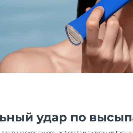
ьный удар по высы
двойную силу синего LED-света и пульсаций T-Sonic™