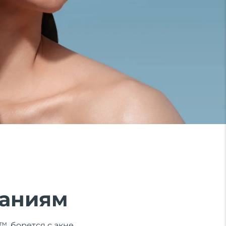
паниям
, борется с акне,