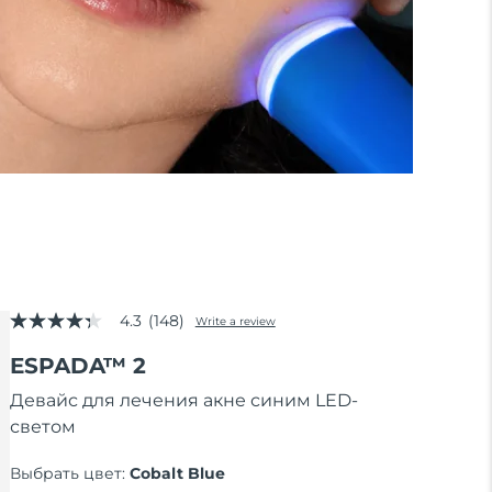
4.3
(148)
Write a review
4.3
out
ESPADA™ 2
of
5
stars,
Девайс для лечения акне синим LED-
average
светом
rating
value.
Read
Выбрать цвет:
Cobalt Blue
148