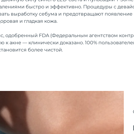
лениями быстро и эффективно. Процедуры с девайс
вать выработку себума и предотвращают появление
доровая и гладкая кожа.
, одобренный FDA (Федеральным агентством контро
ую к акне — клинически доказано. 100% пользовател
становится более чистой.