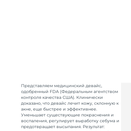
Уход KIWI™
All acne treatment devices
All revitalizing eye massagers
Serum
issa™ Teeth Whitening Gel
Advanced pore care essentials
For healthy hair
18% PAP
Косметика
Для мужчин
Купить
FOREO APP
Представляем медицинский девайс,
одобренный FDA (Федеральным агентством
ПОДРОБНЕЕ
контроля качества США). Клинически
доказано, что девайс лечит кожу, склонную к
акне, еще быстрее и эффективнее.
Уменьшает существующие покраснения и
воспаления, регулирует выработку себума и
предотвращает высыпания. Результат: