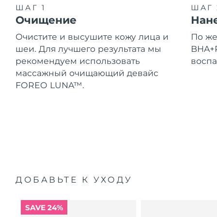
ШАГ 1
ШАГ 
Очищение
Нан
Очистите и высушите кожу лица и
По ж
шеи. Для лучшего результата мы
BHA+P
рекомендуем использовать
воспа
массажный очищающий девайс
FOREO LUNA™.
ДОБАВЬТЕ К УХОДУ
SAVE 24%