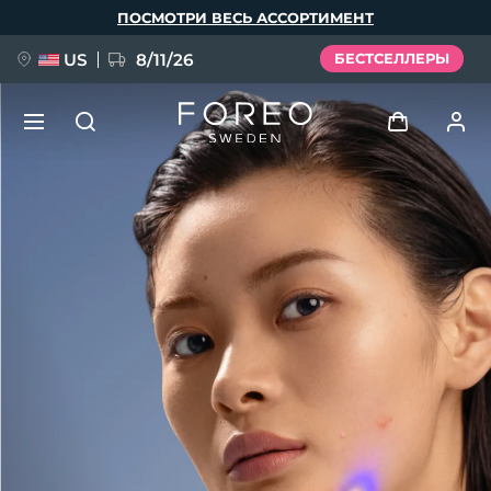
Перейти
ПОСМОТРИ ВЕСЬ АССОРТИМЕНТ
к
основному
содержанию
US
8/11/26
БЕСТСЕЛЛЕРЫ
НОВИНКА
Войти
Язык
BREAKING NEWS
Профиль пользователя
English
Deutsch
Español
Мои приборы
FAQ™ Pure Beauty-Tech Elixir
Français
Italiano
Português
Мои заказы
Polski
Svenska
Русский
Türkçe
简体中文
繁體中文
Мои адреса
issa™ Teeth Whitening Set
Мои подписки