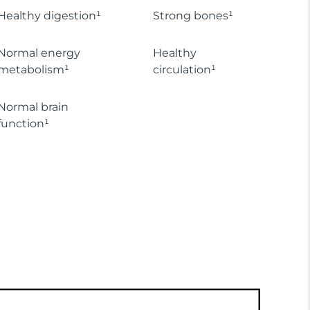
Healthy digestion¹
Strong bones¹
Normal energy
Healthy
metabolism¹
circulation¹
Normal brain
function¹