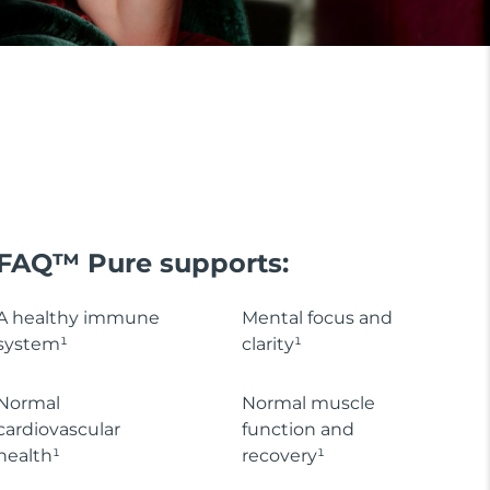
FAQ™ Pure supports:
A healthy immune
Mental focus and
system¹
clarity¹
Normal
Normal muscle
cardiovascular
function and
health¹
recovery¹