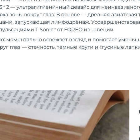
S
2 — ультрагигиеничный девайс для неинвазивного
TM
жа зоны вокруг глаз. В основе — древняя азиатская 
цами, запускающая лимфодренаж. Усовершенствова
ульсациями T-Sonic
от FOREO из Швеции.
TM
о: моментально освежает взгляд и помогает уменьш
руг глаз — отечность, темные круги и «гусиные лапки