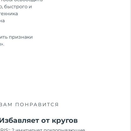
, быстрого и
техника
на
ить признаки
».
ВАМ ПОНРАВИТСЯ
Избавляет от кругов
IRIS
2 имитирует похлопывающие
TM