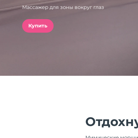
Массажер для зоны вокруг глаз
issa™ Teeth Whitening Set
Купить
FAQ™ Dual LED Panel
ПОДАРКИ И НАБОРЫ
Специальные
предложения
БЕСТСЕЛЛЕРЫ
Отдохну
Мимические морщинк