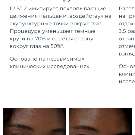
Advanced pore care essentials
For healthy hair
Ожидаемая дата доставки
18% PAP
Гибралтар
IRIS
2 имитирует похлопывающие
Расс
TM
Косметика
Для мужчин
8/15/26
движения пальцами, воздействуя на
напря
Ожидаемая дата доставки
акупунктурные точки вокруг глаз.
отдох
Греция
8/11/26
Процедура уменьшает темные
3,5 р
круги на 70% и осветляет зону
отечн
Ожидаемая дата доставки
Гонконг (САР)
вокруг глаз на 50%*.
отмеч
8/12/26
Купить
взгляд
Основано на независимых
Ожидаемая дата доставки
Венгрия
8/11/26
клинических исследованиях
Основ
FOREO APP
клини
Ожидаемая дата доставки
Исландия
иссле
8/12/26
ПОДРОБНЕЕ
Ожидаемая дата доставки
Индонезия
8/9/26
Ожидаемая дата доставки
Ирландия
8/11/26
Ожидаемая дата доставки
о-в Мэн