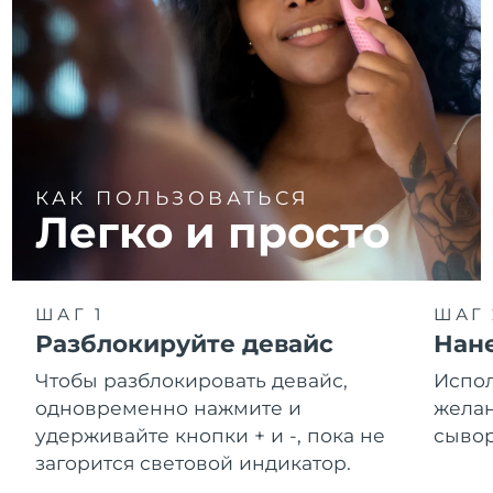
КАК ПОЛЬЗОВАТЬСЯ
Легко и просто
ШАГ 1
ШАГ 
Разблокируйте девайс
Нане
Чтобы разблокировать девайс,
Испол
одновременно нажмите и
желан
удерживайте кнопки + и -, пока не
сывор
загорится световой индикатор.