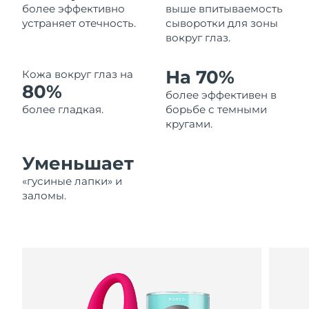
более эффективно
выше впитываемость
Ожидаемая дата доставки
Ливан
устраняет отечность.
сыворотки для зоны
8/12/26
вокруг глаз.
Ожидаемая дата доставки
Литва
8/11/26
На 70%
Кожа вокруг глаз на
80%
более эффективен в
Ожидаемая дата доставки
Люксембург
8/11/26
более гладкая.
борьбе с темными
кругами.
Ожидаемая дата доставки
Макао (САР)
8/13/26
Уменьшает
Ожидаемая дата доставки
«гусиные лапки» и
Малайзия
8/14/26
заломы.
Ожидаемая дата доставки
Мальта
8/11/26
Ожидаемая дата доставки
Мексика
8/15/26
Ожидаемая дата доставки
Монако