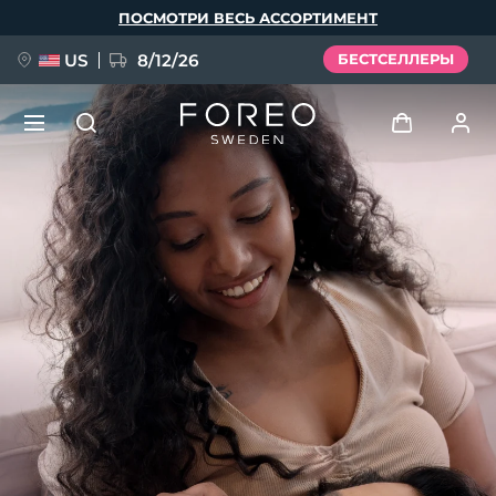
Перейти
ПОСМОТРИ ВЕСЬ АССОРТИМЕНТ
к
основному
содержанию
US
8/12/26
БЕСТСЕЛЛЕРЫ
НОВИНКА
Войти
Язык
BREAKING NEWS
Профиль пользователя
English
Deutsch
Español
Мои приборы
FAQ™ Pure Beauty-Tech Elixir
Français
Italiano
Português
Мои заказы
Polski
Svenska
Русский
Türkçe
简体中文
繁體中文
Мои адреса
issa™ Teeth Whitening Set
Мои подписки