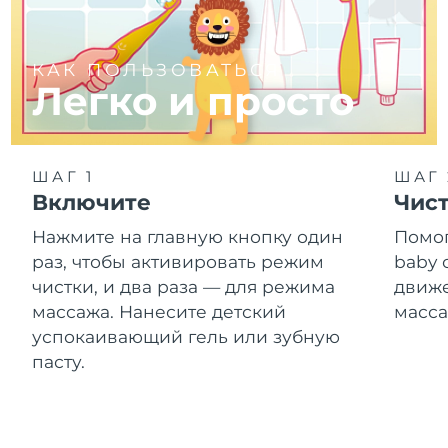
Словакия
8/9/26
Ожидаемая дата доставки
Словения
КАК ПОЛЬЗОВАТЬСЯ
8/9/26
Легко и просто
Южно-Африканская
Ожидаемая дата доставки
Республика
8/17/26
ШАГ 1
ШАГ 
Ожидаемая дата доставки
Республика Корея
8/11/26
Включите
Чист
Нажмите на главную кнопку один
Помог
Ожидаемая дата доставки
Испания
8/9/26
раз, чтобы активировать режим
baby
чистки, и два раза — для режима
движе
Ожидаемая дата доставки
Швеция
массажа. Нанесите детский
масса
8/9/26
успокаивающий гель или зубную
пасту.
Ожидаемая дата доставки
Швейцария
8/9/26
Ожидаемая дата доставки
Тайвань
8/14/26