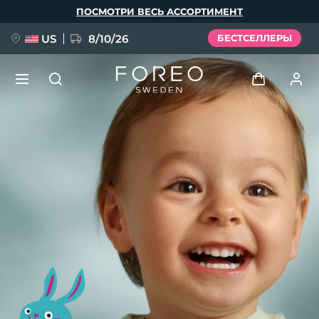
Перейти
ПОСМОТРИ ВЕСЬ АССОРТИМЕНТ
к
основному
содержанию
US
8/10/26
БЕСТСЕЛЛЕРЫ
НОВИНКА
Войти
Язык
BREAKING NEWS
Профиль пользователя
English
Deutsch
Español
Мои приборы
FAQ™ Pure Beauty-Tech Elixir
Français
Italiano
Português
Мои заказы
Polski
Svenska
Русский
Türkçe
简体中文
繁體中文
Мои адреса
issa™ Teeth Whitening Set
Мои подписки