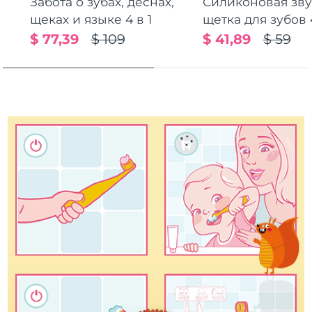
Забота о зубах, деснах,
Силиконовая зв
Ожидаемая дата доставки
щеках и языке 4 в 1
щетка для зубов 4
Пуэрто-Рико
8/11/26
$ 77,39
$ 109
$ 41,89
$ 59
Ожидаемая дата доставки
Катар
8/10/26
Ожидаемая дата доставки
Реюньон
8/14/26
Ожидаемая дата доставки
Румыния
8/9/26
Ожидаемая дата доставки
Россия
8/17/26
Ожидаемая дата доставки
Саудовская Аравия
8/10/26
Ожидаемая дата доставки
Сингапур
8/11/26
Ожидаемая дата доставки